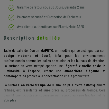
Garantie de retour sous 30 Jours, Garantie 2 ans
Paiement sécurisé et Protection de l'acheteur
Avis clients authentiques sur Ekomi, Note 4,9/5
Description
détaillée
Table de salle de réunion
MAPUTO
, un modèle qui se distingue par son
design moderne et épuré
, idéal pour les environnements
professionnels comme les salles de réunion et les bureaux de direction.
La surface en verre trempé apporte une
légèreté visuelle et de la
luminosité
à l’espace, créant une
atmosphère élégante et
contemporaine
propice à la concentration et à la productivité.
La
surface en verre trempé de 8 mm
, en plus d’être esthétiquement
raffinée, est
résistante et sûre
grâce au processus de trempe. Cela
garantit une robustesse supérieure par rapport au verre traditionnel, la
rendant adaptée à un usage quotidien dans des environnements de travail
Voir plus
intensifs, où il est essentiel d’allier style et fonctionnalité.