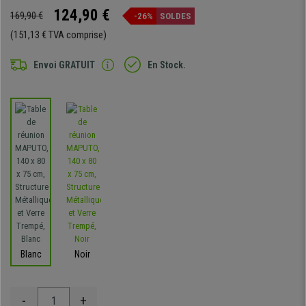
124,90 €
169,90 €
-26%
SOLDES
(151,13 € TVA comprise)
Envoi GRATUIT
En Stock.
Blanc
Noir
-
+