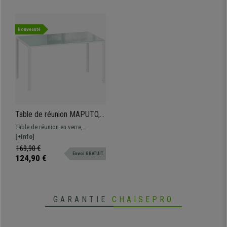
Nouveauté
Table de réunion MAPUTO,
140 x 80 x 75 cm, Structure
Table de réunion en verre,
Métallique et Verre Trempé,
moderne et contemporaine.
[+Info]
Blanc
Fabriquée avec des matériaux de
169,90 €
Envoi GRATUIT
qualité, elle s'intègre parfaitement
124,90 €
à tous les intérieurs
GARANTIE
CHAISEPRO