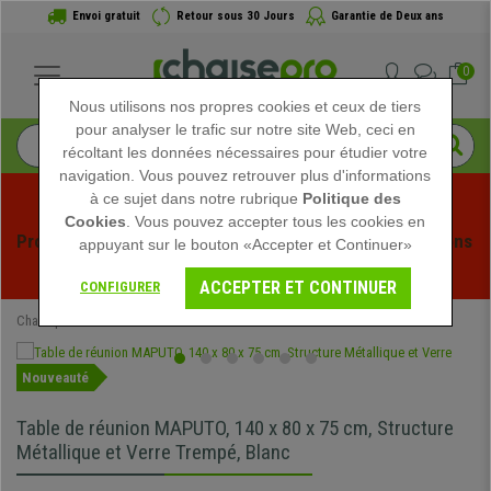
Envoi gratuit
Retour sous 30 Jours
Garantie de Deux ans
0
Nous utilisons nos propres cookies et ceux de tiers
pour analyser le trafic sur notre site Web, ceci en
récoltant les données nécessaires pour étudier votre
navigation. Vous pouvez retrouver plus d'informations
à ce sujet dans notre rubrique
Politique des
Cookies
. Vous pouvez accepter tous les cookies en
Profitez des soldes d'été chez Chaisepro ! Des réductions 
appuyant sur le bouton «Accepter et Continuer»
exclusives pour une durée limitée - 
Voir l'offre
 -
ACCEPTER ET CONTINUER
CONFIGURER
Chaisepro
Mobilier de bureau
Tables de Réunion
Nouveauté
Table de réunion MAPUTO, 140 x 80 x 75 cm, Structure
Métallique et Verre Trempé, Blanc