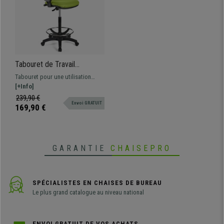
Tabouret de Travail
CALIPSO CUIR, Dossier
Tabouret pour une utilisation
Ajustable, Grand
professionnelle tapissé en cuir.
[+Info]
Rembourrage, Vert
Ajustable, avec repose-pieds,
239,90 €
Envoi GRATUIT
résistant et confortable.
169,90 €
GARANTIE
CHAISEPRO
SPÉCIALISTES EN CHAISES DE BUREAU
Le plus grand catalogue au niveau national
ENVOI GRATUIT DE VOS ACHATS