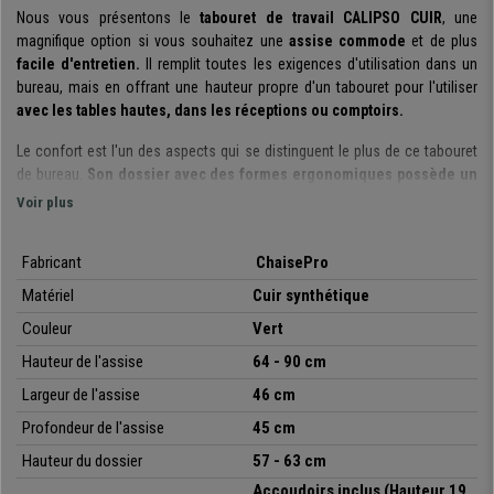
Nous vous présentons le
tabouret de travail CALIPSO CUIR
, une
magnifique option si vous souhaitez une
assise commode
et de plus
facile d'entretien.
Il remplit toutes les exigences d'utilisation
dans un
bureau, mais en offrant une hauteur propre d'un tabouret pour l'utiliser
avec les
tables hautes, dans les réceptions ou comptoirs.
Le confort est l'un des aspects qui se distinguent le plus de ce tabouret
de bureau.
Son dossier avec des
formes ergonomiques
possède un
rembourrage épais
qui offre une sensation agréable à l'utilisateur, et qui
Voir plus
est à la fois ferme pour éviter la fatigue et favoriser un soutien adéquat
du dos. De plus, il
est
ajustable en profondeur
, parfait pour obtenir
Fabricant
ChaisePro
facilement une posture corporelle optimale.
Son assise ample possède
également un rembourrage ferme et commode.
Matériel
Cuir synthétique
Couleur
Vert
Son
mécanisme d'inclinaison permanent
apporte également un plus
de confort. Il s'agit d'un système qui permet de mettre en arrière le
Hauteur de l'assise
64 - 90 cm
dossier en maintenant l'angle fixe par rapport à l'assise. Cette
Largeur de l'assise
46 cm
fonctionnalité permet de soulager la tension de la colonne vertébrale et
offre ainsi une meilleure liberté de mouvements. N'oublions pas
Profondeur de l'assise
45 cm
ses
accoudoirs design
, qui apportent une touche de style et un point
Hauteur du dossier
57 - 63 cm
d'appui.
Accoudoirs inclus (Hauteur 19