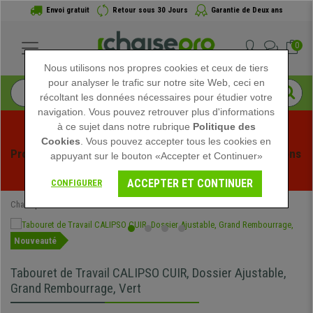
Envoi gratuit
Retour sous 30 Jours
Garantie de Deux ans
0
Nous utilisons nos propres cookies et ceux de tiers
pour analyser le trafic sur notre site Web, ceci en
récoltant les données nécessaires pour étudier votre
navigation. Vous pouvez retrouver plus d'informations
à ce sujet dans notre rubrique
Politique des
Cookies
. Vous pouvez accepter tous les cookies en
Profitez des soldes d'été chez Chaisepro ! Des réductions 
appuyant sur le bouton «Accepter et Continuer»
exclusives pour une durée limitée - 
Voir l'offre
 -
ACCEPTER ET CONTINUER
CONFIGURER
Chaisepro
Mobilier de bureau
Tabourets
Tabourets Plan de Travail
Nouveauté
Tabouret de Travail CALIPSO CUIR, Dossier Ajustable,
Grand Rembourrage, Vert