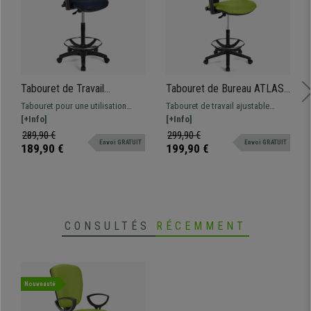
Tabouret de Travail
Tabouret de Bureau ATLAS
CALIPSO PLUS CUIR,
PLUS CUIR, Dossier
Tabouret pour une utilisation
Tabouret de travail ajustable
Dossier Ajustable, Grand
Ajustable, Grand
professionnelle tapissé en cuir
[+Info]
tapissé en cuir synthétique.
[+Info]
Rembourrage, Bleu
Rembourrage, Vert
résistant et confortable. Ajustable,
Robuste, résistante et
289,90 €
299,90 €
Envoi GRATUIT
Envoi GRATUIT
avec repose-pieds et accoudoirs
confortable. Adapté pour une
189,90 €
199,90 €
réglables.
utilisation professionnelle.
CONSULTÉS
RÉCEMMENT
Nouveauté