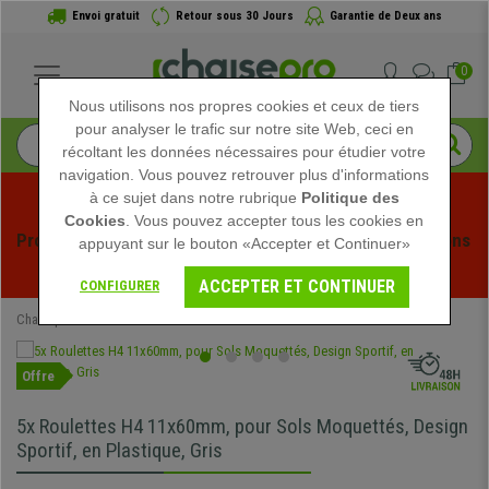
Envoi gratuit
Retour sous 30 Jours
Garantie de Deux ans
0
Nous utilisons nos propres cookies et ceux de tiers
pour analyser le trafic sur notre site Web, ceci en
récoltant les données nécessaires pour étudier votre
navigation. Vous pouvez retrouver plus d'informations
à ce sujet dans notre rubrique
Politique des
Cookies
. Vous pouvez accepter tous les cookies en
Profitez des soldes d'été chez Chaisepro ! Des réductions 
appuyant sur le bouton «Accepter et Continuer»
exclusives pour une durée limitée - 
Voir l'offre
 -
ACCEPTER ET CONTINUER
CONFIGURER
Chaisepro
Mobilier de bureau
Roulettes sols durs
Roulettes 11mm
Offre
5x Roulettes H4 11x60mm, pour Sols Moquettés, Design
Sportif, en Plastique, Gris