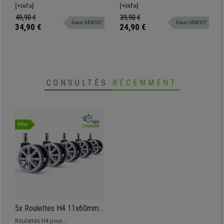
Revêtement en Gomme,
Moquettés, Dimensions
(parquet, carrelage, stratifié), avec
[+Info]
chaises de bureau, sur sols
[+Info]
Noir
11x50 mm, Noir
bande en gomme.
moquettés
49,90 €
39,90 €
Envoi GRATUIT
Envoi GRATUIT
34,90 €
24,90 €
CONSULTÉS
RÉCEMMENT
Offre
5x Roulettes H4 11x60mm,
pour Sols Moquettés,
Roulettes H4 pour