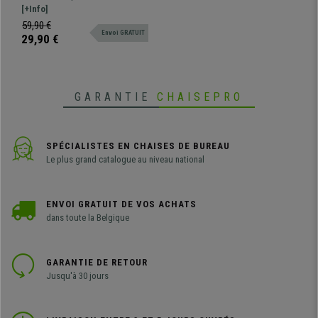
Design Sportif, en Plastique,
chaises/fauteuils de bureau.
[+Info]
Gris
Desgin moderne inspiré des jantes
59,90 €
Envoi GRATUIT
automobiles.
29,90 €
GARANTIE
CHAISEPRO
SPÉCIALISTES EN CHAISES DE BUREAU
Le plus grand catalogue au niveau national
ENVOI GRATUIT DE VOS ACHATS
dans toute la Belgique
GARANTIE DE RETOUR
Jusqu'à 30 jours