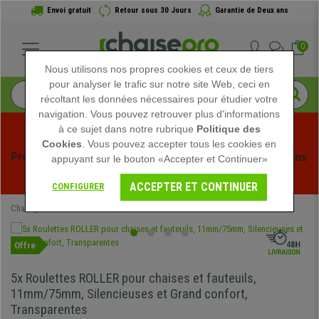
Envoi gratuit
Retour sous 30 Jours
Garantie de Deux ans
0
Nous utilisons nos propres cookies et ceux de tiers
pour analyser le trafic sur notre site Web, ceci en
récoltant les données nécessaires pour étudier votre
navigation. Vous pouvez retrouver plus d'informations
à ce sujet dans notre rubrique
Politique des
Cookies
. Vous pouvez accepter tous les cookies en
Profitez des soldes d'été chez Chaisepro ! Des réductions 
appuyant sur le bouton «Accepter et Continuer»
exclusives pour une durée limitée - 
Voir l'offre
 -
ACCEPTER ET CONTINUER
CONFIGURER
Chaisepro
Mobilier de bureau
Roulettes sols durs
Roulettes 11mm
Offre
5x Roulettes ROLLER pour chaises et fauteuils,
11mm/75mm, Silencieuses et Grand confort,
Transparentes