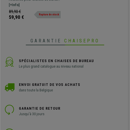
11mm/75mm, Silencieuses
ROLLER, au design tendance. Le
[+Info]
et Grand confort,
diamètre de l'axe est de 11 mm,
89,90 €
Transparentes
Rupture de stock
standard, comptaitble avec la
59,90 €
pluparet des chaises de bureau.
Fabriquées en polyuréthane
transparent, pour un roulement en
douceur et la protection des sols
GARANTIE
CHAISEPRO
SPÉCIALISTES EN CHAISES DE BUREAU
Le plus grand catalogue au niveau national
ENVOI GRATUIT DE VOS ACHATS
dans toute la Belgique
GARANTIE DE RETOUR
Jusqu'à 30 jours