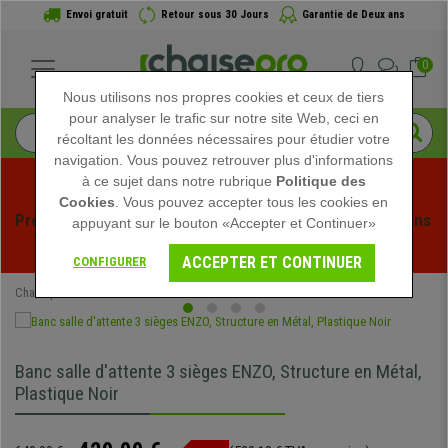
Envoi gratuit
Retour sous 30 Jours
Garantie de Deux ans
0
Nous utilisons nos propres cookies et ceux de tiers
pour analyser le trafic sur notre site Web, ceci en
récoltant les données nécessaires pour étudier votre
navigation. Vous pouvez retrouver plus d'informations
à ce sujet dans notre rubrique
Politique des
Cookies
. Vous pouvez accepter tous les cookies en
Profitez des soldes d'été chez Chaisepro ! Des réductions 
appuyant sur le bouton «Accepter et Continuer»
exclusives pour une durée limitée - 
Voir l'offre
 -
ACCEPTER ET CONTINUER
CONFIGURER
Chaisepro
Mobilier de bureau
Bancs Salle d'Attente
Banc salle d'attente 3 sièges ENZO, Structure en Métal,
Plastique Noir