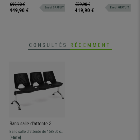
Plastique Bleu
plastique resistant. Très pratique
plastique resistant. Très pratique
699,90 €
599,90 €
Envoi GRATUIT
Envoi GRATUIT
et résistant. Disponible en
et résistant. Disponible en
449,90 €
419,90 €
plusieurs coloris et configurations
plusieurs coloris et configurations
CONSULTÉS
RÉCEMMENT
Banc salle d'attente 3
sièges ENZO, Structure en
Banc salle d'attente de 158x50 cm
Métal, Plastique Noir
avec structure en métal et assises
[+Info]