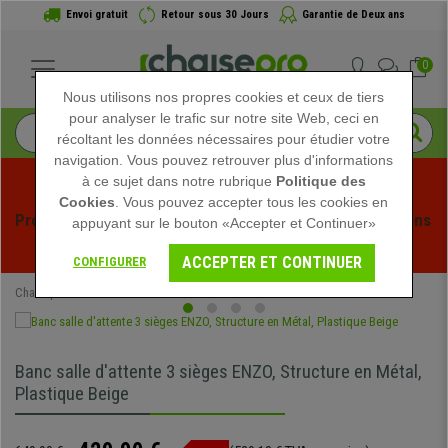
Envoi gratuit
Retour sous 30 Jours
Garantie de Deux ans
0
Nous utilisons nos propres cookies et ceux de tiers
pour analyser le trafic sur notre site Web, ceci en
récoltant les données nécessaires pour étudier votre
navigation. Vous pouvez retrouver plus d'informations
à ce sujet dans notre rubrique
Politique des
Cookies
. Vous pouvez accepter tous les cookies en
Profitez des soldes d'été chez Chaisepro ! Des réductions 
appuyant sur le bouton «Accepter et Continuer»
exclusives pour une durée limitée - 
Voir l'offre
 -
ACCEPTER ET CONTINUER
CONFIGURER
Chaisepro
Mobilier de bureau
Bancs Salle d'Attente
Banc salle d'attente 3 sièges ENZO, Structure en Métal,
Plastique Beige