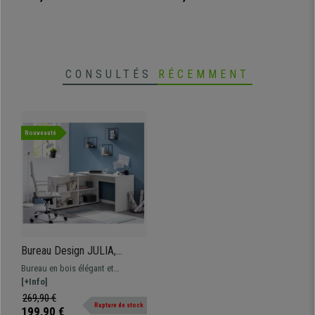
coloris.
CONSULTÉS
RÉCEMMENT
Nouveauté
Bureau Design JULIA,
Modulable, Dimensions
Bureau en bois élégant et
75x130x60cm, en Bois,
fonctionnel, le JULIA présente un
[+Info]
Blanc
design exclusif qui apportera une
269,90 €
Rupture de stock
touche unique à votre espace !
199,90 €