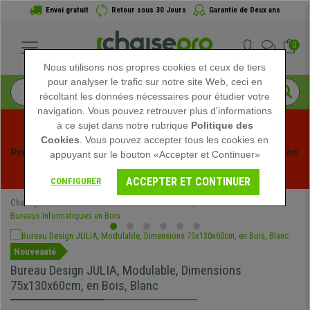
Envoi gratuit
Retour sous 30 Jours
Garantie de Deux ans
0
Nous utilisons nos propres cookies et ceux de tiers
pour analyser le trafic sur notre site Web, ceci en
récoltant les données nécessaires pour étudier votre
navigation. Vous pouvez retrouver plus d'informations
à ce sujet dans notre rubrique
Politique des
Cookies
. Vous pouvez accepter tous les cookies en
Profitez des soldes d'été chez Chaisepro ! Des réductions 
appuyant sur le bouton «Accepter et Continuer»
exclusives pour une durée limitée - 
Voir l'offre
 -
ACCEPTER ET CONTINUER
CONFIGURER
Chaisepro
Mobilier de bureau
Bureaux Informatiques
Bureaux Informatiques en Bois
Nouveauté
Bureau Design JULIA, Modulable, Dimensions
75x130x60cm, en Bois, Blanc