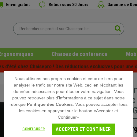
Envoi gratuit
Retour sous 30 Jours
Garantie de Deu
Ergonomiques
Chaises de conférence
Mobi
es d'été chez Chaisepro ! Des réductions exclusives pour une d
Nous utilisons nos propres cookies et ceux de tiers pour
analyser le trafic sur notre site Web, ceci en récoltant les
Bureau 
données nécessaires pour étudier votre navigation. Vous
cm, avec 
pouvez retrouver plus d'informations à ce sujet dans notre
rubrique
Politique des Cookies
. Vous pouvez accepter tous
couleur 
les cookies en appuyant sur le bouton «Accepter et
Continuer»
179
ACCEPTER ET CONTINUER
CONFIGURER
269,90 €