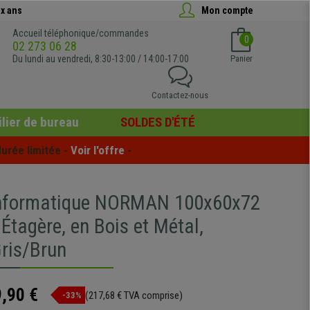
x ans
Mon compte
Accueil téléphonique/commandes
0
02 273 06 28
Du lundi au vendredi, 8:30-13:00 / 14:00-17:00
Panier
Contactez-nous
lier de bureau
SOLDES D'ÉTÉ
urée limitée - 
Voir l'offre
 -
Informatique NORMAN 100x60x72
Étagère, en Bois et Métal,
Gris/Brun
,90 €
(217,68 € TVA comprise)
-33%