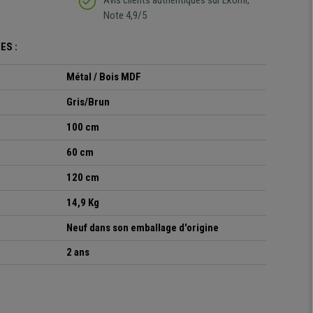
Avis clients authentiques sur Ekomi,
Note 4,9/5
ES :
Métal / Bois MDF
Gris/Brun
100 cm
60 cm
120 cm
14,9 Kg
Neuf dans son emballage d'origine
2 ans