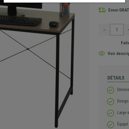
Envoi GRA
-
Fait
Voir descri
DÉTAILS
Dimens
Design
Large s
Équipé