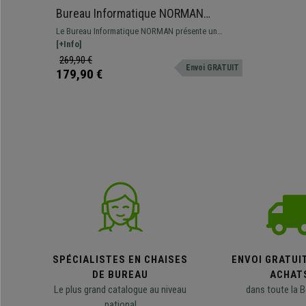
Bureau Informatique NORMAN
100x60x72 cm, avec Étagère, en Bois
Le Bureau Informatique NORMAN présente un
et Métal, couleur Gris/Brun
Design moderne, simple et fonctionnel.
[+Info]
269,90 €
Envoi GRATUIT
179,90 €
SPÉCIALISTES EN CHAISES
ENVOI GRATUI
DE BUREAU
ACHAT
Le plus grand catalogue au niveau
dans toute la B
national