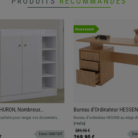
PRODUITS
RECOMMANDÉS
Nouveauté
 HURON, Nombreux
Bureau d'Ordinateur HESSEN
ts, 83x30x90cm, en Bois,
Moderne, Dimensions 118 x 5
 parfaite pour ranger vos documents
Bureau d'ordinateur HESSEN au esign él
cm, En Bois Couleur Orme
que ce soit au bureau ou à la maison.
tiroirs pour plus d'espace de rangement
[+Info]
itutuée de casiers ouverts et d'étagères
389,90 €
Envoi GRATUIT
Env
€
269,90 €