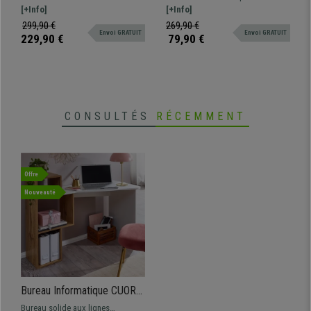
Bois, Blanc
Noir
et 74 cm de hauteur. Style Design
[+Info]
Dimensions 82x51x94cm Bureau
[+Info]
avec une surface Blanche.
secrétaire fonctionnel et design
299,90 €
269,90 €
Envoi GRATUIT
Envoi GRATUIT
229,90 €
79,90 €
CONSULTÉS
RÉCEMMENT
Offre
Nouveauté
Bureau Informatique CUORE,
Design Exclusif,
Bureau solide aux lignes