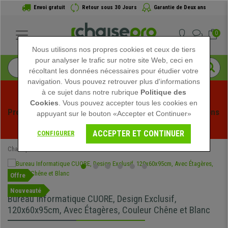
Envoi gratuit
Retour sous 30 Jours
Garantie de Deux ans
0
Nous utilisons nos propres cookies et ceux de tiers
pour analyser le trafic sur notre site Web, ceci en
récoltant les données nécessaires pour étudier votre
navigation. Vous pouvez retrouver plus d'informations
à ce sujet dans notre rubrique
Politique des
Cookies
. Vous pouvez accepter tous les cookies en
Profitez des soldes d'été chez Chaisepro ! Des réductions 
appuyant sur le bouton «Accepter et Continuer»
exclusives pour une durée limitée - 
Voir l'offre
 -
ACCEPTER ET CONTINUER
CONFIGURER
Chaisepro
Mobilier de bureau
Bureaux
Offre
Nouveauté
Bureau Informatique CUORE, Design Exclusif,
120x60x95cm, Avec Étagères, Couleur Chêne et Blanc