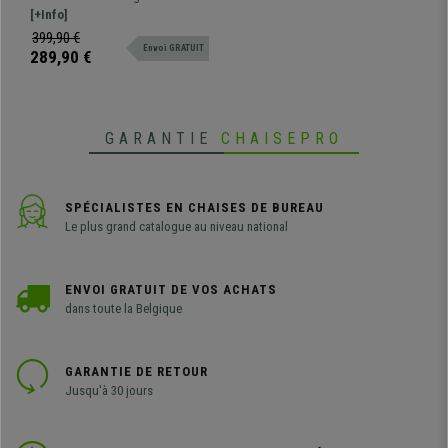
120x60x95cm, Avec
modernes et exclusives, fabriqué
[+Info]
Étagères, Couleur Chêne et
avec des matériaux de qualité et
399,90 €
Blanc
Envoi GRATUIT
un design unique en son genre.
289,90 €
GARANTIE
CHAISEPRO
SPÉCIALISTES EN CHAISES DE BUREAU
Le plus grand catalogue au niveau national
ENVOI GRATUIT DE VOS ACHATS
dans toute la Belgique
GARANTIE DE RETOUR
Jusqu'à 30 jours