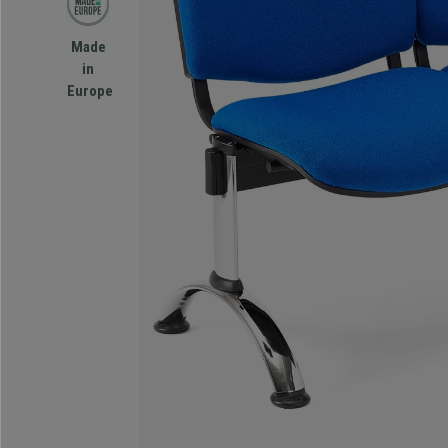
Made
in
Europe