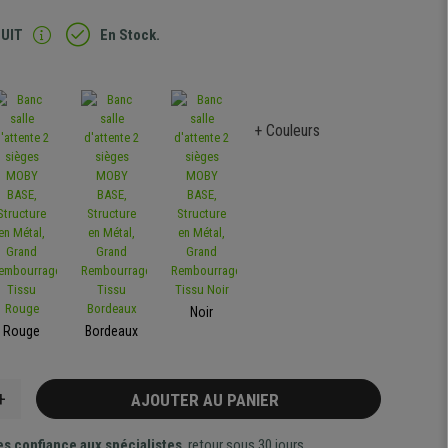
TUIT
En Stock.
+ Couleurs
Noir
Rouge
Bordeaux
+
AJOUTER AU PANIER
es confiance aux spécialistes
, retour sous 30 jours