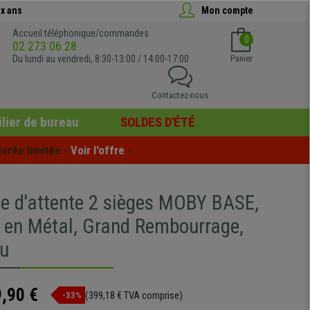
x ans
Mon compte
Accueil téléphonique/commandes
0
02 273 06 28
Du lundi au vendredi, 8:30-13:00 / 14:00-17:00
Panier
Contactez-nous
lier de bureau
SOLDES D'ÉTÉ
urée limitée - 
Voir l'offre
 -
le d'attente 2 sièges MOBY BASE,
e en Métal, Grand Rembourrage,
eu
,90 €
(399,18 € TVA comprise)
-33%