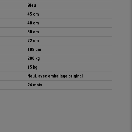
Bleu
45 cm
48 cm
50 cm
72 cm
108 cm
200 kg
15 kg
Neuf, avec emballage original
24 mois