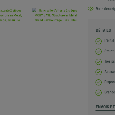
Voir descri
DÉTAILS
L'idéal
Struct
Très pr
Assise
Disponi
Grande 
ENVOIS E