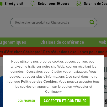
Envoi gratuit
Retour sous 30 Jours
Garantie de Deu
Ergonomiques
Chaises de conférence
Mobi
es d'été chez Chaisepro ! Des réductions exclusives pour une d
Nous utilisons nos propres cookies et ceux de tiers pour
analyser le trafic sur notre site Web, ceci en récoltant les
Banc sal
données nécessaires pour étudier votre navigation. Vous
Structur
pouvez retrouver plus d'informations à ce sujet dans notre
rubrique
Politique des Cookies
. Vous pouvez accepter tous
Tissu Bl
les cookies en appuyant sur le bouton «Accepter et
Continuer»
329
ACCEPTER ET CONTINUER
CONFIGURER
489,90 €