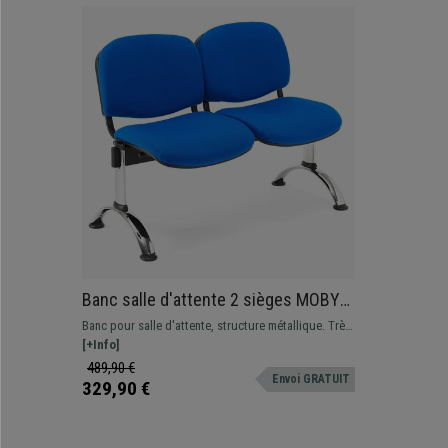
Banc salle d'attente 2 sièges MOBY
BASE, Structure en Métal, Grand
Banc pour salle d'attente, structure métallique. Très
Rembourrage, Tissu Bleu
résistant, très pratique, rembourrage épais.
[+Info]
Disponible en plusieurs coloris et configurations
489,90 €
Envoi GRATUIT
329,90 €