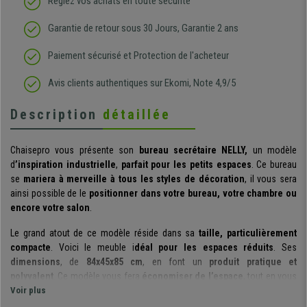
Réglez vos achats en toute sécurité
Garantie de retour sous 30 Jours, Garantie 2 ans
Paiement sécurisé et Protection de l'acheteur
Avis clients authentiques sur Ekomi, Note 4,9/5
Description
détaillée
Chaisepro vous présente son
bureau secrétaire NELLY,
un modèle
d
’inspiration industrielle
,
parfait pour les petits espaces
. Ce bureau
se
mariera à merveille à tous les styles de décoration
, il vous sera
ainsi possible de le
positionner dans votre bureau, votre chambre ou
encore votre salon
.
Le grand atout de ce modèle réside dans sa
taille, particulièrement
compacte
. Voici le meuble i
déal pour les espaces réduits
. Ses
dimensions
, de
84x45x85 cm
, en font un
produit pratique et
polyvalent
. Ce modèle vous fera
économiser de l’espace
, tout en vous
offrant une
Voir plus
surface utile suffisamment large
, pour vous permettre
d’effectuer vos tâches quotidiennes de manière confortable.