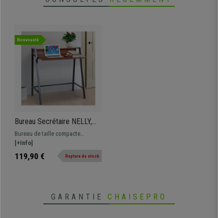
• Design élégant, style industriel
Nouveauté
Bureau Secrétaire NELLY,
Style Industriel, Dimensions
Bureau de taille compacte
84X45X85 cm, Métal et
Dimensions 84x45 et 85 cm de
[+Info]
Bois, couleur Noyer
hauteur Bureau secrétaire
119,90 €
Rupture de stock
fonctionnel et design
GARANTIE
CHAISEPRO