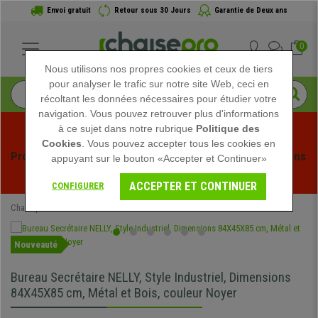
Envoi gratuit
Retour sous 30 Jours
Garantie de Deux ans
0
Nous utilisons nos propres cookies et ceux de tiers
pour analyser le trafic sur notre site Web, ceci en
récoltant les données nécessaires pour étudier votre
navigation. Vous pouvez retrouver plus d'informations
à ce sujet dans notre rubrique
Politique des
Cookies
. Vous pouvez accepter tous les cookies en
Profitez des soldes d'été chez Chaisepro ! Des réductions 
appuyant sur le bouton «Accepter et Continuer»
exclusives pour une durée limitée - 
Voir l'offre
 -
ACCEPTER ET CONTINUER
CONFIGURER
Chaisepro
Mobilier de bureau
Bureaux
Nouveauté
Bureau Secrétaire NELLY, Style Industriel, Dimensions
84X45X85 cm, Métal et Bois, couleur Noyer