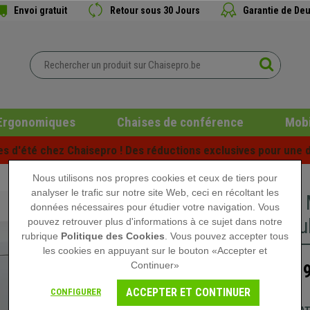
Envoi gratuit
Retour sous 30 Jours
Garantie de Deu
Ergonomiques
Chaises de conférence
Mobi
es d'été chez Chaisepro ! Des réductions exclusives pour une d
Nous utilisons nos propres cookies et ceux de tiers pour
analyser le trafic sur notre site Web, ceci en récoltant les
Caisson 
données nécessaires pour étudier votre navigation. Vous
avec Roul
pouvez retrouver plus d'informations à ce sujet dans notre
rubrique
Politique des Cookies
. Vous pouvez accepter tous
les cookies en appuyant sur le bouton «Accepter et
Continuer»
139
189,90 €
ACCEPTER ET CONTINUER
CONFIGURER