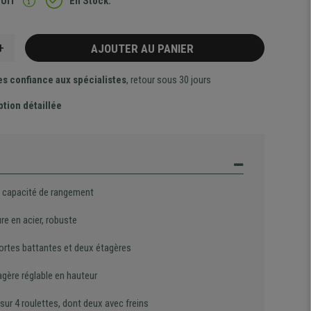
TUIT
En Stock.
+
AJOUTER AU PANIER
es confiance aux spécialistes
, retour sous 30 jours
ption détaillée
 capacité de rangement
re en acier, robuste
ortes battantes et deux étagères
agère réglable en hauteur
ur 4 roulettes, dont deux avec freins