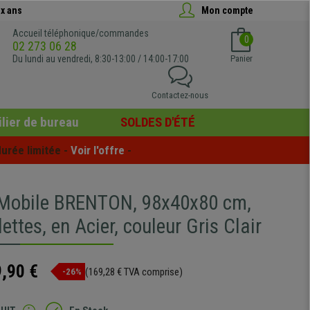
x ans
Mon compte
Accueil téléphonique/commandes
0
02 273 06 28
Du lundi au vendredi, 8:30-13:00 / 14:00-17:00
Panier
Contactez-nous
lier de bureau
SOLDES D'ÉTÉ
urée limitée - 
Voir l'offre
 -
Mobile BRENTON, 98x40x80 cm,
ettes, en Acier, couleur Gris Clair
,90 €
(169,28 € TVA comprise)
-26%