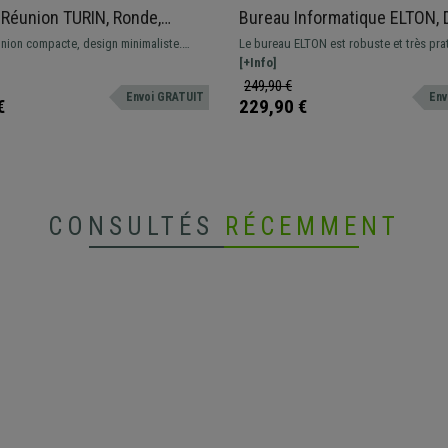
 Réunion TURIN, Ronde,
Bureau Informatique ELTON, 
e d’Acier, Ø70x75 cm, Blanc
Moderne, en Bois et Métal, N
union compacte, design minimaliste.
Le bureau ELTON est robuste et très pra
n noir ou blanc.
à sa conception avant-gardiste. Ce bure
[+Info]
trouver sa place dans votre espace prof
249,90 €
Envoi GRATUIT
Env
comme à la maison.
€
229,90 €
CONSULTÉS
RÉCEMMENT