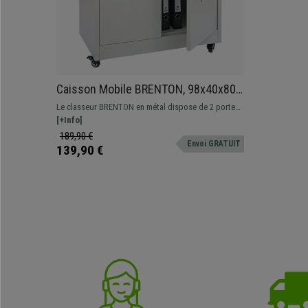
Caisson Mobile BRENTON, 98x40x80
cm, avec Roulettes, en Acier, couleur
Le classeur BRENTON en métal dispose de 2 portes
Gris Clair
vérouillables afin de ranger efficacement tous vos
[+Info]
dossiers. Grande qualité et polyvalence.
189,90 €
Envoi GRATUIT
139,90 €