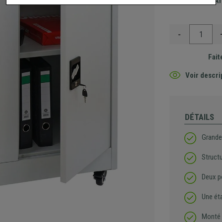
Envoi GRA
-
Fait
Voir descri
DÉTAILS
Grande
Structu
Deux p
Une ét
Monté s