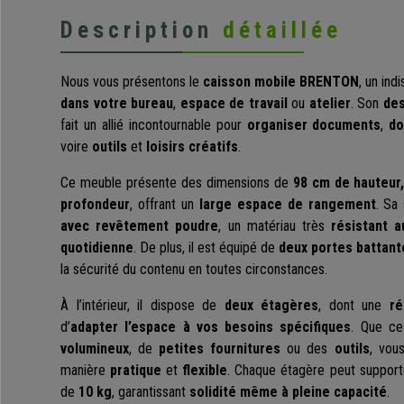
Description
détaillée
Nous vous présentons le
caisson mobile BRENTON
, un in
dans votre bureau
,
espace de travail
ou
atelier
. Son
des
fait un allié incontournable pour
organiser
documents
,
do
voire
outils
et
loisirs créatifs
.
Ce meuble présente des dimensions de
98 cm de hauteur
profondeur
, offrant un
large espace de rangement
. Sa
avec revêtement poudre
, un matériau très
résistant 
quotidienne
. De plus, il est équipé de
deux portes battant
la sécurité du contenu en toutes circonstances.
À l’intérieur, il dispose de
deux étagères
, dont une
ré
d’
adapter l’espace à vos besoins spécifiques
. Que ce
volumineux
, de
petites fournitures
ou des
outils
, vous
manière
pratique
et
flexible
. Chaque étagère peut support
de
10 kg
, garantissant
solidité même à pleine capacité
.