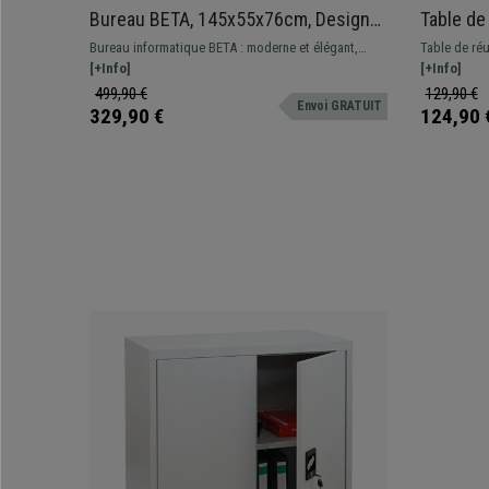
Bureau BETA, 145x55x76cm, Design
Table de
Moderne Élégant, en Bois et Métal,
Structur
Bureau informatique BETA : moderne et élégant,
Table de ré
Noir et Chêne
excellente qualité, piétement design en métal, stable
[+Info]
Disponible e
[+Info]
et robuste.
499,90 €
129,90 €
Envoi GRATUIT
329,90 €
124,90 