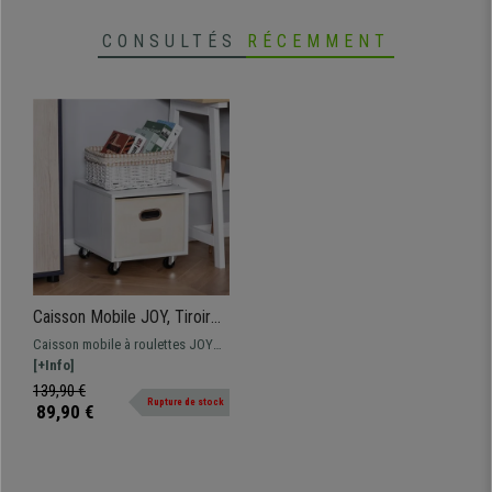
CONSULTÉS
RÉCEMMENT
Caisson Mobile JOY, Tiroir
Amovible, en Bois et Tissu,
Caisson mobile à roulettes JOY
Blanc
pratique et fonctionnel grâce à
[+Info]
son tiroir amovible et sa taille
139,90 €
Rupture de stock
compacte.
89,90 €