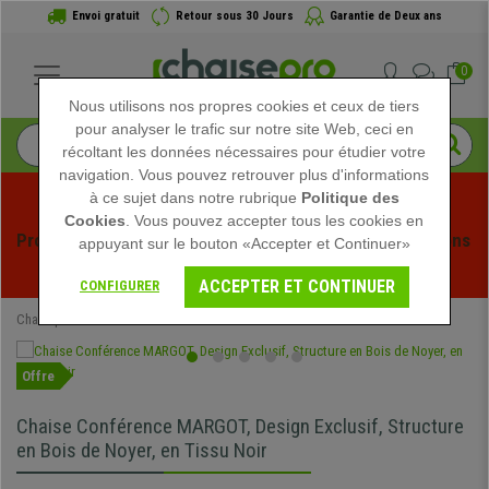
Envoi gratuit
Retour sous 30 Jours
Garantie de Deux ans
0
Nous utilisons nos propres cookies et ceux de tiers
pour analyser le trafic sur notre site Web, ceci en
récoltant les données nécessaires pour étudier votre
navigation. Vous pouvez retrouver plus d'informations
à ce sujet dans notre rubrique
Politique des
Cookies
. Vous pouvez accepter tous les cookies en
Profitez des soldes d'été chez Chaisepro ! Des réductions 
appuyant sur le bouton «Accepter et Continuer»
exclusives pour une durée limitée - 
Voir l'offre
 -
ACCEPTER ET CONTINUER
CONFIGURER
Chaisepro
Chaises de conférence
Offre
Chaise Conférence MARGOT, Design Exclusif, Structure
en Bois de Noyer, en Tissu Noir