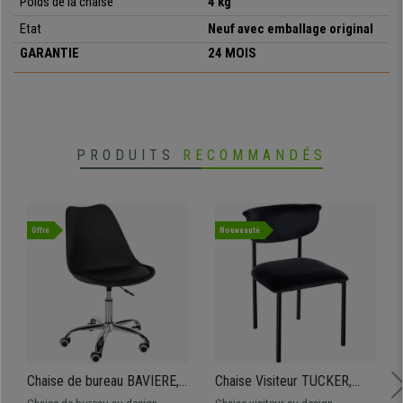
Poids de la chaise
4 kg
•
Revêtement en tissu de qualité
Etat
Neuf avec emballage original
•
Solide et Résistant jusqu'à 130 kg
GARANTIE
24 MOIS
PRODUITS
RECOMMANDÉS
Offre
Nouveauté
Chaise de bureau BAVIERE,
Chaise Visiteur TUCKER,
Design Moderne, Piètement
Structure Métallique, en