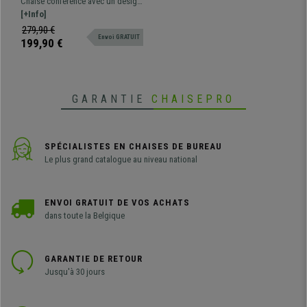
Chaise conférence avec un design
Structure en Bois de Noyer,
exclusif MARGOT. Un modèle
[+Info]
en Tissu Noir
unique, parfait pour apporter une
279,90 €
Envoi GRATUIT
touche sophistiquée à votre
199,90 €
bureau. Vous vous laisserez
séduire par son design soigné
rétro 100% exclusif.
GARANTIE
CHAISEPRO
SPÉCIALISTES EN CHAISES DE BUREAU
Le plus grand catalogue au niveau national
ENVOI GRATUIT DE VOS ACHATS
dans toute la Belgique
GARANTIE DE RETOUR
Jusqu'à 30 jours