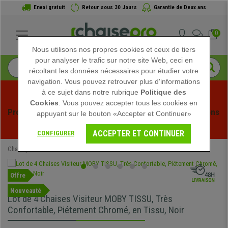
Envoi gratuit
Retour sous 30 Jours
Garantie de Deux ans
0
Nous utilisons nos propres cookies et ceux de tiers
pour analyser le trafic sur notre site Web, ceci en
récoltant les données nécessaires pour étudier votre
navigation. Vous pouvez retrouver plus d'informations
à ce sujet dans notre rubrique
Politique des
Cookies
. Vous pouvez accepter tous les cookies en
Profitez des soldes d'été chez Chaisepro ! Des réductions 
appuyant sur le bouton «Accepter et Continuer»
exclusives pour une durée limitée - 
Voir l'offre
 -
ACCEPTER ET CONTINUER
CONFIGURER
Chaisepro
Chaises de Bureau
Chaises Visiteur
Offre
Nouveauté
Lot de 4 Chaises Visiteur MOBY TISSU, Très
Confortable, Piétement Chromé, en Tissu, Noir