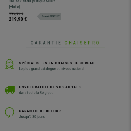
Chaise visiteur pratique MOBY
Confortable, Piétement
TISSU, c'est la chaise visiteur par
[+Info]
Chromé, en Tissu, Noir
excellence avec des lignes
289,90 €
Envoi GRATUIT
classiques pour que les clients
219,90 €
puissent s'asseoir, à placer dans
les salles d'attente...
GARANTIE
CHAISEPRO
SPÉCIALISTES EN CHAISES DE BUREAU
Le plus grand catalogue au niveau national
ENVOI GRATUIT DE VOS ACHATS
dans toute la Belgique
GARANTIE DE RETOUR
Jusqu'à 30 jours