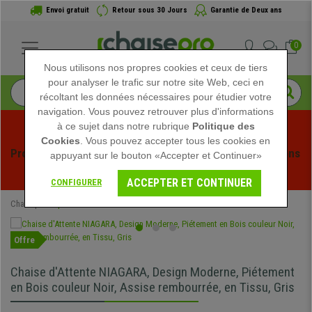
Envoi gratuit
Retour sous 30 Jours
Garantie de Deux ans
0
Nous utilisons nos propres cookies et ceux de tiers
pour analyser le trafic sur notre site Web, ceci en
récoltant les données nécessaires pour étudier votre
navigation. Vous pouvez retrouver plus d'informations
à ce sujet dans notre rubrique
Politique des
Cookies
. Vous pouvez accepter tous les cookies en
Profitez des soldes d'été chez Chaisepro ! Des réductions 
appuyant sur le bouton «Accepter et Continuer»
exclusives pour une durée limitée - 
Voir l'offre
 -
ACCEPTER ET CONTINUER
CONFIGURER
Chaisepro
Spéciaux
Offre
Chaise d'Attente NIAGARA, Design Moderne, Piétement
en Bois couleur Noir, Assise rembourrée, en Tissu, Gris