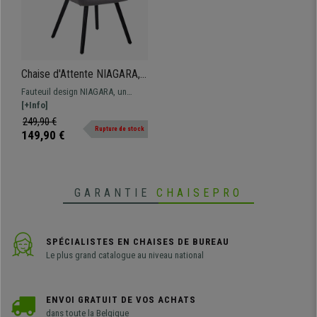
Chaise d'Attente NIAGARA,
Design Moderne, Piétement
Fauteuil design NIAGARA, un
en Bois couleur Noir, Assise
modèle qui allie confort et style.
[+Info]
rembourrée, en Tissu, Gris
Parfait pour votre salle de
249,90 €
Rupture de stock
réunion, votre salle d'attente ou
149,90 €
votre bureau. En tissu, plusieurs
couleurs disponibles.
GARANTIE
CHAISEPRO
SPÉCIALISTES EN CHAISES DE BUREAU
Le plus grand catalogue au niveau national
ENVOI GRATUIT DE VOS ACHATS
dans toute la Belgique