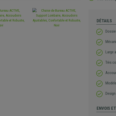
DÉTAILS
Dossie
Mécani
Large 
Très co
Accoud
Modèle
Design 
ENVOIS E