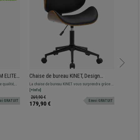
 ELITE,
Chaise de bureau KINET, Design
Chaise
iétement
Épuré, Structure en Bois, Cuir Noir
Utilisa
 qualité,
La chaise de bureau KINET vous surprendra grâce à
Chaise er
e, Orange
Confort
ine un
son design élégant et son confort exceptionnel.
[+Info]
heures sur
[+Info]
ort de
opérationn
269,90 €
1.799,9
oi GRATUIT
Envoi GRATUIT
environnem
179,90 €
1.299,