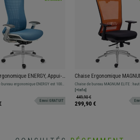
Ergonomique ENERGY, Appui-
Chaise Ergonomique MAGNUM
ellente Qualité, en Maille,
Appui-tête, Utilisation 8h, P
e bureau ergonomique ENERGY est 100%
Chaise de bureau MAGNUM ELITE : haute
Métallique, Support Lombair
design moderne, excellente qualité, et
idéale pour un usage intensif. Elle comb
[+Info]
mal.
design élégant à des finitions et un conf
449,90 €
Envoi GRATUIT
Env
première classe !
€
299,90 €