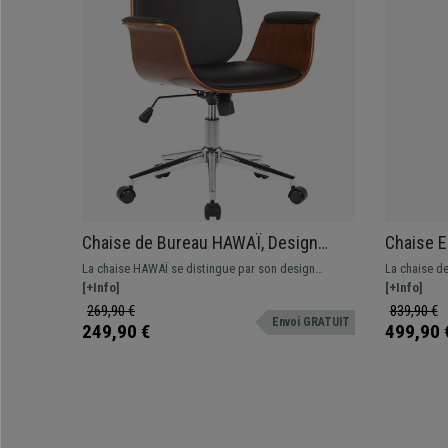
Chaise de Bureau HAWAÏ, Design
Chaise 
Élégant, Mécanisme Basculant, Bois
tête, Exc
La chaise HAWAÏ se distingue par son design
La chaise d
et Cuir, Noir
Bleu
élégant et ses matériaux de grande qualité. Très
[+Info]
exclusive : 
[+Info]
confortable, idéale pour meubler votre bureau avec
confort opti
269,90 €
839,90 €
Envoi GRATUIT
classe.
249,90 €
499,90 