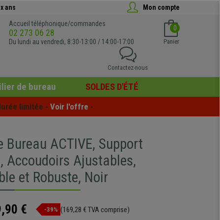
x ans
Mon compte
Accueil téléphonique/commandes
0
02 273 06 28
Du lundi au vendredi, 8:30-13:00 / 14:00-17:00
Panier
Contactez-nous
lier de bureau
SOLDES D'ÉTÉ
urée limitée - 
Voir l'offre
 -
e Bureau ACTIVE, Support
, Accoudoirs Ajustables,
le et Robuste, Noir
,90 €
(169,28 € TVA comprise)
-39%