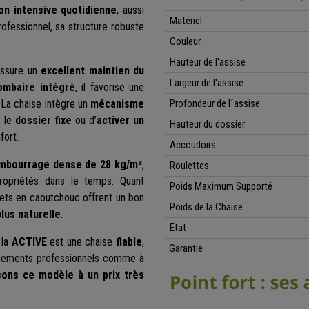
ion intensive quotidienne
, aussi
Matériel
professionnel, sa structure robuste
Couleur
Hauteur de l'assise
assure un
excellent maintien du
Largeur de l'assise
ombaire intégré
, il favorise une
 La chaise intègre un
mécanisme
Profondeur de l´assise
r le
dossier fixe
ou d’
activer un
Hauteur du dossier
fort.
Accoudoirs
mbourrage dense de
28 kg/m³
,
Roulettes
ropriétés dans le temps. Quant
Poids Maximum Supporté
ets en caoutchouc offrent un bon
Poids de la Chaise
plus naturelle
.
Etat
 la
ACTIVE
est une chaise
fiable
,
Garantie
nnements professionnels comme à
ons ce modèle à un prix très