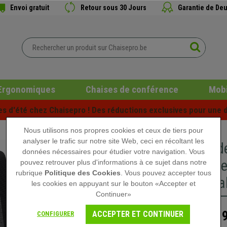
Envoi gratuit
Retour sous 30 Jours
Garantie de Deu
Ergonomiques
Chaises de conférence
Mobi
es d'été chez Chaisepro ! Des réductions exclusives pour une d
Nous utilisons nos propres cookies et ceux de tiers pour
analyser le trafic sur notre site Web, ceci en récoltant les
Chaise d
données nécessaires pour étudier votre navigation. Vous
Lombaire
pouvez retrouver plus d'informations à ce sujet dans notre
rubrique
Politique des Cookies
. Vous pouvez accepter tous
Confortab
les cookies en appuyant sur le bouton «Accepter et
Continuer»
139
ACCEPTER ET CONTINUER
CONFIGURER
229,90 €