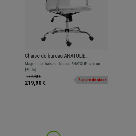
Chaise de bureau ANATOLIE,
structure métallique, Grand
Magnifique chaise de bureau ANATOLIE avec un
rembourrage, cuir, Blanc
revêtement en cuir synthétique, disponible en
[+Info]
différentes couleurs.
289,90 €
Rupture de stock
219,90 €