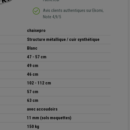
Avis clients authentiques sur Ekomi,
Note 4,9/5
chaisepro
Structure métallique / cuir synthétique
Blanc
47 - 57 cm
49 cm
46 cm
102 - 112 cm
57 cm
63 cm
avec accoudoirs
11 mm (sols moquettes)
150 kg