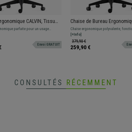
rgonomique CALVIN, Tissu
Chaise de Bureau Ergonomiq
, Support Lombaire, Crème
INDIANA, en Tissu Vert, avec
nomique parfaite pour un usage
Chaise ergonomique polyvalente, fonctio
Accoudoirs Ajustables
l, dossier ajustable, support lombaire
très confortable grâce à son rembourrag
[+Info]
s réglables en hauteur.
Tapissée en tissu de qualité.
379,90 €
Envoi GRATUIT
Env
€
259,90 €
CONSULTÉS
RÉCEMMENT