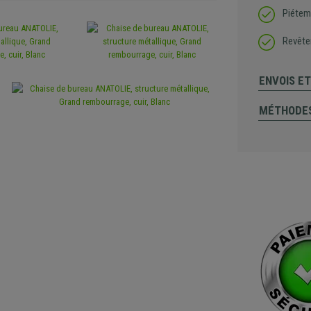
Piétem
Revête
ENVOIS E
MÉTHODES