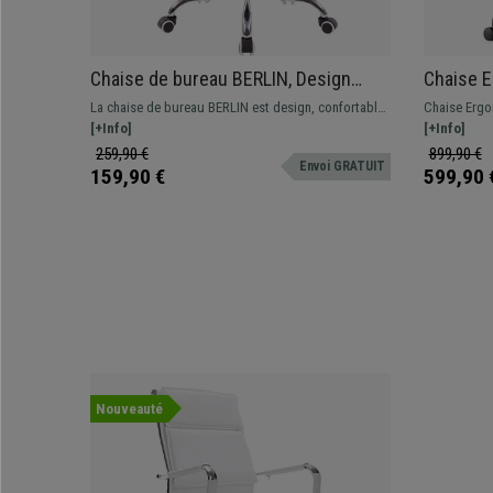
Chaise de bureau BERLIN, Design
Chaise E
Élégant, Structure en Métal, en Cuir,
Ignifuge
La chaise de bureau BERLIN est design, confortable,
Chaise Ergo
Gris
et de très bonne qualité. Structure en métal et
[+Info]
professionne
[+Info]
revêtement en cuir synthétique.
et accoudoir
259,90 €
899,90 €
Envoi GRATUIT
159,90 €
599,90 
Nouveauté