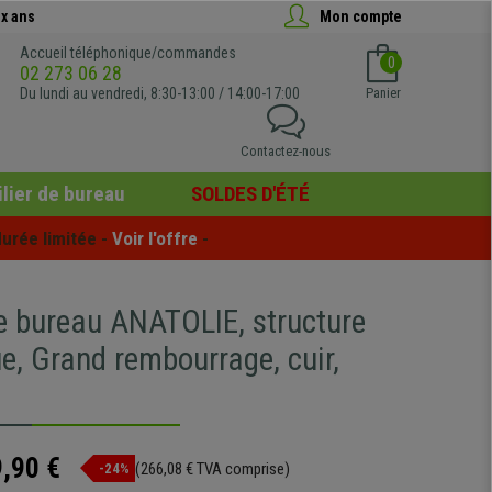
x ans
Mon compte
Accueil téléphonique/commandes
0
02 273 06 28
Du lundi au vendredi, 8:30-13:00 / 14:00-17:00
Panier
Contactez-nous
lier de bureau
SOLDES D'ÉTÉ
urée limitée - 
Voir l'offre
 -
e bureau ANATOLIE, structure
e, Grand rembourrage, cuir,
,90 €
(266,08 € TVA comprise)
-24%