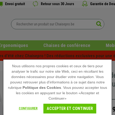
Envoi gratuit
Retour sous 30 Jours
Garantie de Deu
Ergonomiques
Chaises de conférence
Mobi
es d'été chez Chaisepro ! Des réductions exclusives pour une d
Nous utilisons nos propres cookies et ceux de tiers pour
analyser le trafic sur notre site Web, ceci en récoltant les
Chaise d
données nécessaires pour étudier votre navigation. Vous
métalliqu
pouvez retrouver plus d'informations à ce sujet dans notre
rubrique
Politique des Cookies
. Vous pouvez accepter tous
Blanc
les cookies en appuyant sur le bouton «Accepter et
Continuer»
219
ACCEPTER ET CONTINUER
CONFIGURER
289,90 €