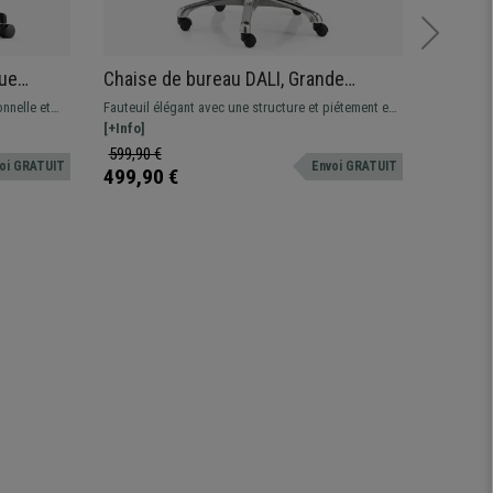
ue
Chaise de bureau DALI, Grande
Fauteui
Qualité et Design, Mécanisme
Pivota
nnelle et
Fauteuil élégant avec une structure et piétement en
Fauteuil L
Synchrone, Cuir, Noir
couleu
e épais.
acier chromé. Revêtement cuir respirable de grande
[+Info]
design ori
[+Info]
qualité et finitions
au toucher
599,90 €
259,90 
oi GRATUIT
Envoi GRATUIT
499,90 €
199,90