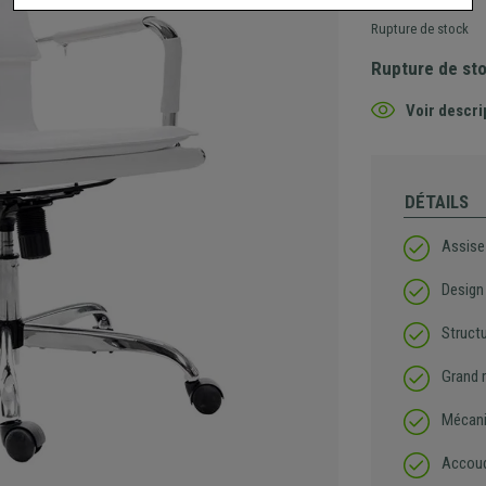
Rupture de stock
Rupture de st
Voir descri
DÉTAILS
Assise
Design
Struct
Grand 
Mécani
Accoud