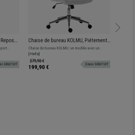
 Repose-
Chaise de bureau KOLMU, Piétement
Chaise
mbaire,
métallique, Design avec des coutures
Suppor
pport
Chaise de bureau KOLMU: un modèle avec un
Chaise de
élégantes, Cuir , Blanc
Dossier
e, pour plus
design original qui associe confort et matériaux de
[+Info]
inclinaiso
[+Info]
ement
grande qualité.
de 8h, rev
279,90 €
499,90 
oi GRATUIT
Envoi GRATUIT
ignifuge
199,90 €
349,90