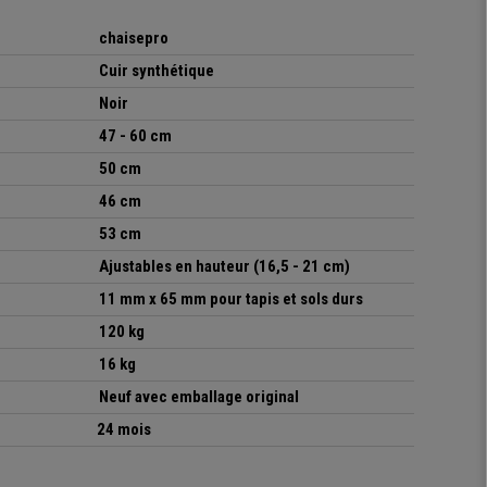
chaisepro
Cuir synthétique
Noir
47 - 60 cm
50 cm
46 cm
53 cm
Ajustables en hauteur (16,5 - 21 cm)
11 mm x 65 mm pour tapis et sols durs
120 kg
16 kg
Neuf avec emballage original
24 mois