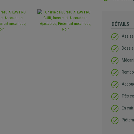
DÉTAILS
Assise
Dossie
Mécani
Rembou
Accoud
Très c
En cuir
Piétem