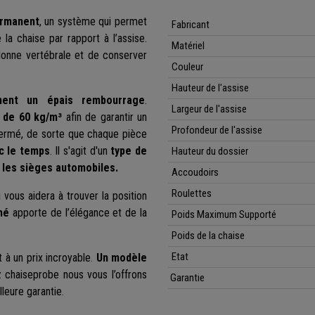
ermanent
, un système qui permet
Fabricant
e la chaise par rapport à l’assise.
Matériel
olonne vertébrale et de conserver
Couleur
Hauteur de l'assise
ment un épais rembourrage
.
Largeur de l'assise
 de 60 kg/m³
afin de garantir un
Profondeur de l'assise
fermé, de sorte que chaque pièce
c le temps
. Il s'agit d'un
type de
Hauteur du dossier
les sièges automobiles.
Accoudoirs
Roulettes
i vous aidera à trouver la position
mé
apporte de l’élégance et de la
Poids Maximum Supporté
Poids de la chaise
Etat
 à un prix incroyable.
Un modèle
z chaiseprobe nous vous l’offrons
Garantie
lleure garantie.