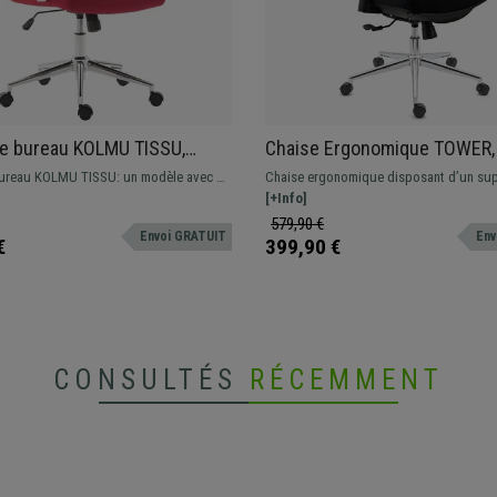
e bureau KOLMU TISSU,
Chaise Ergonomique TOWER,
t métallique, Design avec
Pieds Extensible, Support Lo
ureau KOLMU TISSU: un modèle avec un
Chaise ergonomique disposant d’un su
ures élégantes, Rouge
Noir
nal qui associe confort et matériaux de
lombaire et d’un repose-pieds extensibl
[+Info]
té.
de confort. Matériaux de qualité et piét
579,90 €
Envoi GRATUIT
Env
chromé.
€
399,90 €
CONSULTÉS
RÉCEMMENT