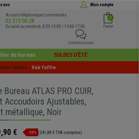
x ans
Mon compte
Accueil téléphonique/commandes
0
02 273 06 28
Du lundi au vendredi, 8:30-13:00 / 14:00-17:00
Panier
Contactez-nous
lier de bureau
SOLDES D'ÉTÉ
urée limitée - 
Voir l'offre
 -
e Bureau ATLAS PRO CUIR,
t Accoudoirs Ajustables,
 métallique, Noir
,90 €
(241,88 € TVA comprise)
-33%