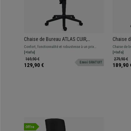
Chaise de Bureau ATLAS CUIR,
Chaise d
Dossier Ajustable, Grand
Piétemen
Confort, fonctionnalité et robustesse à un prix
Chaise de b
Rembourrage, Gris
des cout
imbattable. Ce magnifique modèle offre des
[+Info]
design origi
[+Info]
prestations excellentes au quotidien, différentes
grande quali
169,90 €
279,90 €
Envoi GRATUIT
couleurs disponibles
129,90 €
189,90 
Offre