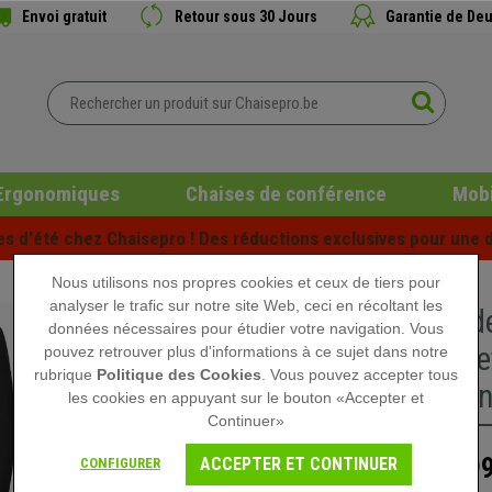
Envoi gratuit
Retour sous 30 Jours
Garantie de Deu
Ergonomiques
Chaises de conférence
Mobi
es d'été chez Chaisepro ! Des réductions exclusives pour une d
Nous utilisons nos propres cookies et ceux de tiers pour
analyser le trafic sur notre site Web, ceci en récoltant les
Chaise d
données nécessaires pour étudier votre navigation. Vous
Dossier e
pouvez retrouver plus d'informations à ce sujet dans notre
rubrique
Politique des Cookies
. Vous pouvez accepter tous
Piétement
les cookies en appuyant sur le bouton «Accepter et
Continuer»
199
ACCEPTER ET CONTINUER
CONFIGURER
299,90 €