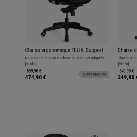
Chaise ergonomique FELIX, Support
Chaise d
Lombaire Ajustable, Adapté utilisation
métalliq
Nouveauté ! Chaise moderne ajustable et adaptée
Chaise ergo
8h, Noir
Support 
pour une utilisation intensive. Disponible avec ou
[+Info]
modèle parfa
[+Info]
sans appui-tête, différentes couleurs
étant donné 
599,90 €
549,90 €
Envoi GRATUIT
474,90 €
349,90 