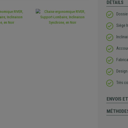
DÉTAILS
Dossie
Siège h
Inclina
Accoud
Fabrica
Design
Très co
ENVOIS E
MÉTHODES