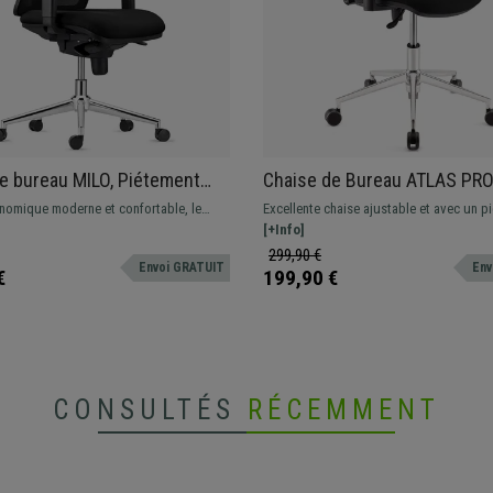
e bureau MILO, Piétement
Chaise de Bureau ATLAS PRO
ue, Accoudoirs Ajustables,
et Accoudoirs Ajustables, P
nomique moderne et confortable, le
Excellente chaise ajustable et avec un p
Lombaire, en Tissu, Noir
métallique, en tissu Noir
it pour une utilisation professionnelle
métallique. Ce magnifique modèle offre 
[+Info]
sa grande résistance et son confort
excellentes prestations au quotidien, di
299,90 €
Envoi GRATUIT
Env
différentes couleurs
€
199,90 €
CONSULTÉS
RÉCEMMENT