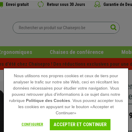
Envoi gratuit
Retour sous 30 Jours
Garantie de Deu
Ergonomiques
Chaises de conférence
Mobi
es d'été chez Chaisepro ! Des réductions exclusives pour une d
Nous utilisons nos propres cookies et ceux de tiers pour
analyser le trafic sur notre site Web, ceci en récoltant les
Chaise e
données nécessaires pour étudier votre navigation. Vous
Lombaire,
pouvez retrouver plus d'informations à ce sujet dans notre
rubrique
Politique des Cookies
. Vous pouvez accepter tous
les cookies en appuyant sur le bouton «Accepter et
Continuer»
219
339,90 €
ACCEPTER ET CONTINUER
CONFIGURER