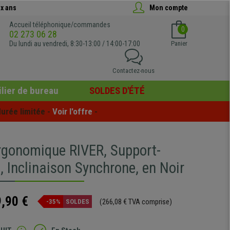
x ans
Mon compte
Accueil téléphonique/commandes
0
02 273 06 28
Du lundi au vendredi, 8:30-13:00 / 14:00-17:00
Panier
Contactez-nous
lier de bureau
SOLDES D'ÉTÉ
urée limitée - 
Voir l'offre
 -
rgonomique RIVER, Support-
 Inclinaison Synchrone, en Noir
,90 €
(266,08 € TVA comprise)
-35%
SOLDES