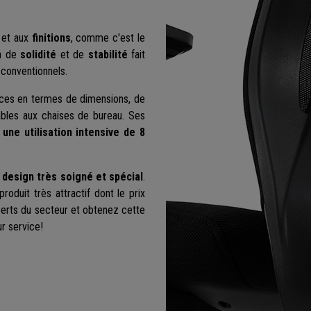
s et aux
finitions
, comme c'est le
on de
solidité
et de
stabilité
fait
 conventionnels.
nces en termes de dimensions, de
icables aux chaises de bureau. Ses
une utilisation intensive de 8
 design très soigné et spécial
.
oduit très attractif dont le prix
xperts du secteur et obtenez cette
ur service!