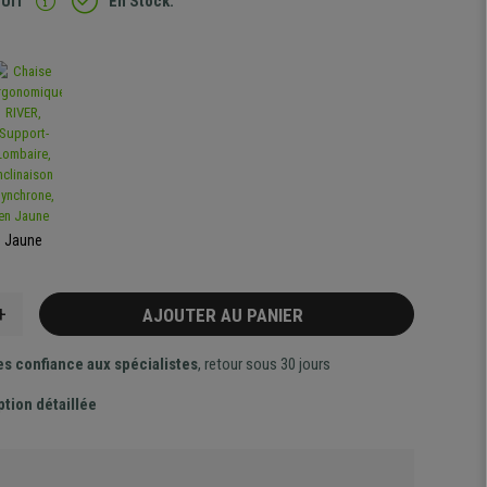
TUIT
En Stock.
Jaune
+
AJOUTER AU PANIER
es confiance aux spécialistes
, retour sous 30 jours
ption détaillée