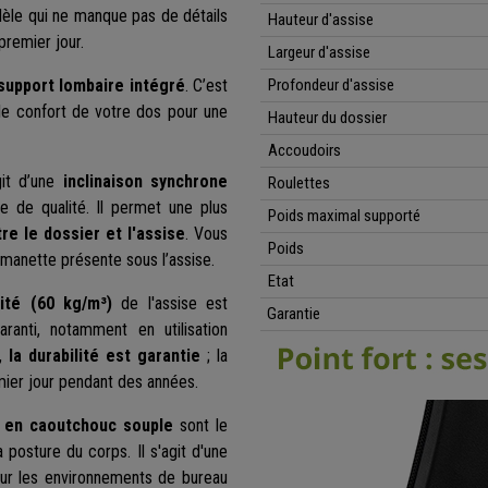
èle qui ne manque pas de détails
Hauteur d'assise
premier jour.
Largeur d'assise
support lombaire intégré
. C’est
Profondeur d'assise
le confort de votre dos pour une
Hauteur du dossier
Accoudoirs
git d’une
inclinaison synchrone
Roulettes
e de qualité. Il permet une plus
Poids maximal supporté
tre le dossier et l'assise
. Vous
Poids
a manette présente sous l’assise.
Etat
té (60 kg/m³)
de l'assise est
Garantie
aranti, notamment en utilisation
t,
la durabilité est garantie
; la
ier jour pendant des années.
s en caoutchouc souple
sont le
posture du corps. Il s'agit d'une
pour les environnements de bureau