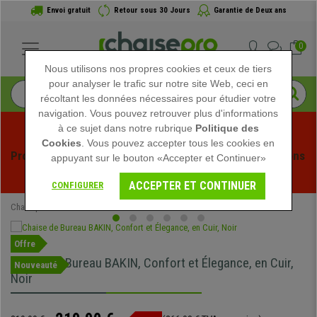
Envoi gratuit
Retour sous 30 Jours
Garantie de Deux ans
0
Nous utilisons nos propres cookies et ceux de tiers
pour analyser le trafic sur notre site Web, ceci en
récoltant les données nécessaires pour étudier votre
navigation. Vous pouvez retrouver plus d'informations
à ce sujet dans notre rubrique
Politique des
Cookies
. Vous pouvez accepter tous les cookies en
Profitez des soldes d'été chez Chaisepro ! Des réductions 
appuyant sur le bouton «Accepter et Continuer»
exclusives pour une durée limitée - 
Voir l'offre
 -
ACCEPTER ET CONTINUER
CONFIGURER
Chaisepro
Chaises de Bureau
Offre
Chaise de Bureau BAKIN, Confort et Élegance, en Cuir,
Nouveauté
Noir