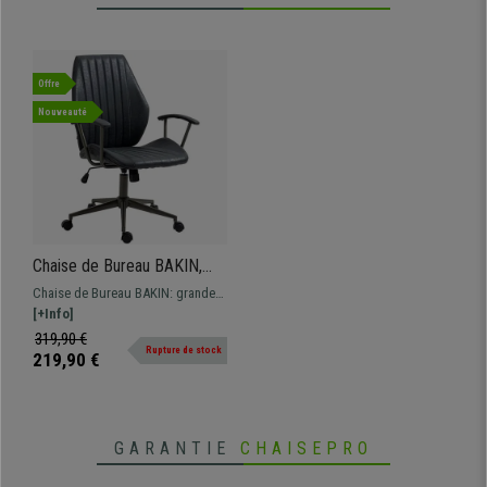
Offre
Nouveauté
Chaise de Bureau BAKIN,
Confort et Élegance, en Cuir,
Chaise de Bureau BAKIN: grande
Noir
qualité et confort. Design exclusif
[+Info]
et matériaux de premier choix, cuir
319,90 €
Rupture de stock
synthétique.
219,90 €
GARANTIE
CHAISEPRO