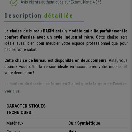
Avis clients authentiques sur Ekomi, Note 4,9/5
Description
détaillée
La chaise de bureau BAKIN est un modèle qui allie parfaitement le
confort d'assise avec un style industriel rétro.
Cette chaise sera
idéale aussi bien pour meubler votre espace professionnel que pour
habiller votre salon.
Cette chaise de bureau est disponible en deux couleurs
. Ainsi, vous
pourrez vous offrir la version idéale en accord avec votre mobilier et
votre décoration !
La hauteur du dossier, sa forme en S ainsi que la largeur de l'assise
de 53 cm garantissent une expérience d'assise confortable et
Voir plus
ergonomique pendant 8h00.
Par ailleurs, le revêtement du dossier, de l'assise et des accoudoirs est
CARACTÉRISTIQUES
en
cuir synthétique durable.
TECHNIQUES:
Un autre élément conçu pour vous offrir le confort dont vous avez besoin
Matériaux
Cuir Synthétique
est
le mécanisme d'inclinaison
avec système de bascule.
Pour
activer ce mécanisme, il vous suffit de déplacer le levier situé sous