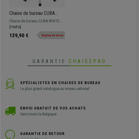
Chaise de bureau CUBA
WHITE, Structure
Chaise de bureau CUBA WHITE
Métallique, en Maille
avec un design moderne et
[+Info]
Respirable, Jaune
revêtement en maille respirable
139,90 €
Rupture de stock
disponible en différentes
couleurs.
GARANTIE
CHAISEPRO
SPÉCIALISTES EN CHAISES DE BUREAU
Le plus grand catalogue au niveau national
ENVOI GRATUIT DE VOS ACHATS
dans toute la Belgique
GARANTIE DE RETOUR