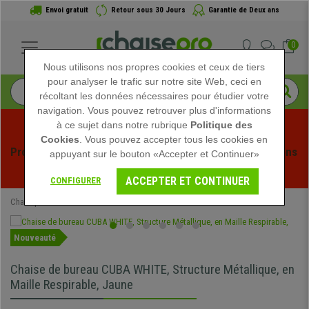
Envoi gratuit
Retour sous 30 Jours
Garantie de Deux ans
0
Nous utilisons nos propres cookies et ceux de tiers
pour analyser le trafic sur notre site Web, ceci en
récoltant les données nécessaires pour étudier votre
navigation. Vous pouvez retrouver plus d'informations
à ce sujet dans notre rubrique
Politique des
Cookies
. Vous pouvez accepter tous les cookies en
Profitez des soldes d'été chez Chaisepro ! Des réductions 
appuyant sur le bouton «Accepter et Continuer»
exclusives pour une durée limitée - 
Voir l'offre
 -
ACCEPTER ET CONTINUER
CONFIGURER
Chaisepro
Chaises de Bureau
Chaises d'Ordinateur
Nouveauté
Chaise de bureau CUBA WHITE, Structure Métallique, en
Maille Respirable, Jaune