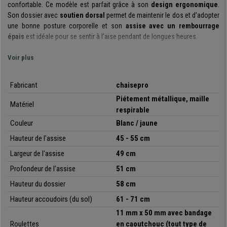
confortable. Ce modèle est parfait grâce à son
design ergonomique
.
Son dossier avec
soutien dorsal
permet de maintenir le dos et d’adopter
une bonne posture corporelle et son
assise avec un rembourrage
épais
est idéale pour se sentir à l’aise pendant de longues heures.
Elle possède également un
mécanisme basculant
: vous pouvez activer
Voir plus
cette fonction en actionnant le levier vers l’extérieur de la chaise, si vous
effectuez la même action à l’inverse, le fauteuil reprendra sa position
Fabricant
chaisepro
rigide normale.
Piétement métallique, maille
Matériel
Cette chaise se distingue également par son
design audacieux et
respirable
actuel
, parfait pour les bureaux modernes apportant une touche
Couleur
Blanc / jaune
originale. Ce modèle est
disponible en différentes
couleurs et
finitions
Hauteur de l'assise
, vous pourrez ainsi choisir celle qui s’adapte le mieux à votre
45 - 55 cm
déco. Elle est également disponible en assortiment version chaise de
Largeur de l'assise
49 cm
conférence, le modèle
CUBA WHITE V
.
Profondeur de l'assise
51 cm
Elle
est fabriquée avec des matériaux de grande qualité
. D’une part, le
Hauteur du dossier
58 cm
piétement est métallique
, permettant une
grande résistance et
Hauteur accoudoirs (du sol)
61 - 71 cm
durabilité
. D’autre part, aussi bien l’assise que le dossier disposent d’un
r
evêtement en maille respirable de qualité
, un matériel qui permet une
11 mm x 50 mm avec bandage
utilisation optimale, y compris pendant les périodes de fortes chaleurs.
Roulettes
en caoutchouc (tout type de