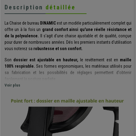
Description
détaillée
La Chaise de bureau
DINAMIC
est un modèle particulièrement complet qui
offre un à la fois un
grand confort ainsi qu'une réelle résistance et
de la polyvalence.
Il s'agit d'une chaise ajustable et de qualité, conçue
pour durer de nombreuses années. Dés les premiers instants d'utilisation
vous noterez sa
robustesse et son confort.
Son
dossier est ajustable en hauteur,
le revêtement est en
maille
100% respirable.
Ses formes ergonomiques, les matériaux utilisés pour
sa fabrication et les possibilités de réglages permettent d'obtenir
facilement la posture parfaite.
Voir plus
Le modèle possède un
mécanisme d'inclinaison avancé, caractérisé
par ses différentes positions.
Il est ainsi possible d'incliner le dossier
et le laisser fixe sur l'angle de votre choix. Sa manipulation est très simple
et intuitive, parfaite pour profiter au maximum d'une fonction qui apporte
davantage de confort.
L'assise possède un revêtement en tissu respirable. Son
rembourrage
épais
(35 kg/m3)
, sa forme ergonomique et ses côtés arrondis
sont