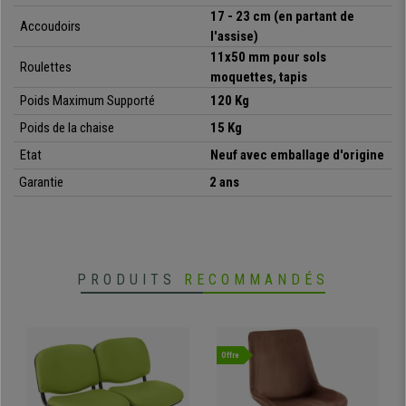
17 - 23 cm (en partant de
Accoudoirs
l'assise)
•
Dossier ergonomique ajustable
11x50 mm pour sols
• Assise en tissu respirable, grand rembourrage
Roulettes
moquettes, tapis
•
Mécanisme d'inclinaison avec blocage
Poids Maximum Supporté
120 Kg
• Accoudoirs ajustable en hauteur, avec coussinets
•
Piétement solide et stable en acier chromé
Poids de la chaise
15 Kg
Etat
Neuf avec emballage d'origine
Garantie
2 ans
PRODUITS
RECOMMANDÉS
Offre