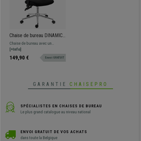
Chaise de bureau DINAMIC,
Utilisation 8H, Dossier
Chaise de bureau avec un
Ajustable, Confortable et
excellent rapport qualité-prix, très
[+Info]
Robuste, Rouge
confortable et robuste. Dossier et
149,90 €
Envoi GRATUIT
accoudoirs ajustables, avec un
design ergonomique
GARANTIE
CHAISEPRO
SPÉCIALISTES EN CHAISES DE BUREAU
Le plus grand catalogue au niveau national
ENVOI GRATUIT DE VOS ACHATS
dans toute la Belgique