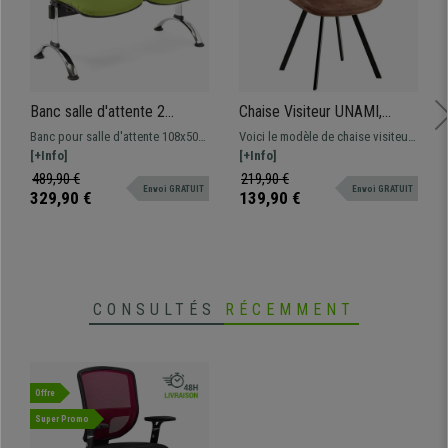
Banc salle d'attente 2
Chaise Visiteur UNAMI,
sièges MOBY CUIR,
Piètement en métal noir
Banc pour salle d'attente 108x50
Voici le modèle de chaise visiteur
Structure en Métal, Grand
mat, en Velours, Marron
cm avec structure en métal. Très
[+Info]
UNAMI, idéal pour donner une
[+Info]
Rembourrage, Vert
resistant et pratique, grand
touche d'élégance à votre pièce.
489,90 €
219,90 €
Envoi GRATUIT
Envoi GRATUIT
rembourrage, revêtement en cuir.
329,90 €
139,90 €
Disponible en plusieurs couleurs
et configurations
CONSULTÉS
RÉCEMMENT
Offre
Super Promo