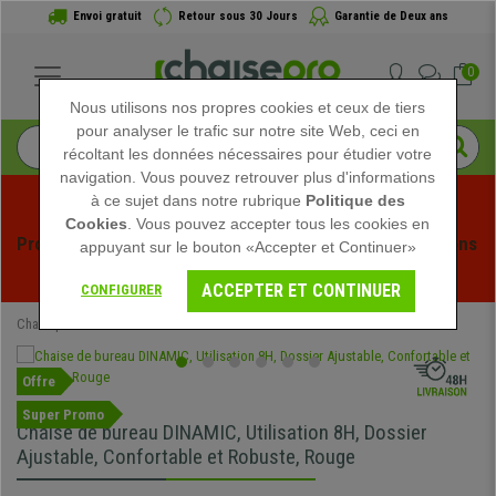
Envoi gratuit
Retour sous 30 Jours
Garantie de Deux ans
0
Nous utilisons nos propres cookies et ceux de tiers
pour analyser le trafic sur notre site Web, ceci en
récoltant les données nécessaires pour étudier votre
navigation. Vous pouvez retrouver plus d'informations
à ce sujet dans notre rubrique
Politique des
Cookies
. Vous pouvez accepter tous les cookies en
Profitez des soldes d'été chez Chaisepro ! Des réductions 
appuyant sur le bouton «Accepter et Continuer»
exclusives pour une durée limitée - 
Voir l'offre
 -
ACCEPTER ET CONTINUER
CONFIGURER
Chaisepro
Chaises de Bureau
Offre
Super Promo
Chaise de bureau DINAMIC, Utilisation 8H, Dossier
Ajustable, Confortable et Robuste, Rouge