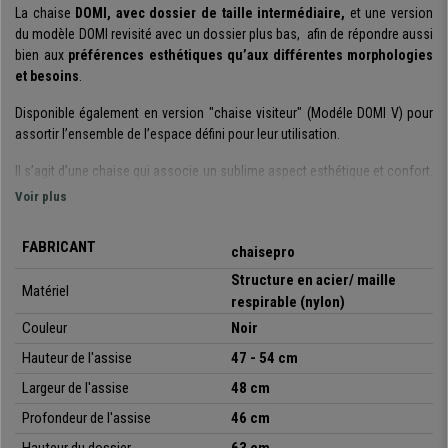
La
chaise
DOMI, avec dossier de taille intermédiaire,
et une version
du modèle DOMI revisité avec un dossier plus bas, afin de
répondre aussi
bien aux
préférences esthétiques
qu’aux
différentes morphologies
et besoins
.
Disponible également en version "chaise visiteur" (Modéle DOMI V) pour
assortir l’ensemble de l’espace défini pour leur utilisation.
Il s’agit d’une chaise qui associe un sublime aspect esthétique et confort.
La
structure de son assise et son dossier ergonomique
sont idéals
Voir plus
pour obtenir une posture optimale. Ses
accoudoirs design sont un
autre point technique contribuant au confort
, ils sont en effet parfaits
FABRICANT
chaisepro
pour vous appuyer tout en continuant à travailler dans les meilleures
conditions.
Structure en acier/ maille
Matériel
respirable (nylon)
Elle est équipée d’un
mécanisme avancé d’inclinaison basculante
, un
Couleur
Noir
élément qui distingue une véritable chaise de bureau de modèles plus
basiques présents sur le marché. Ce système offre une plus
grande
Hauteur de l'assise
47 - 54 cm
liberté de mouvement
et
améliore considérablement le confort
Largeur de l'assise
48 cm
d’utilisation
. Il permet de
verrouiller l’inclinaison dans 4 positions
Profondeur de l'assise
46 cm
différentes
, tout en
ajustant l'intensité de l'inclinaison
selon les
préférences de l’utilisateur.