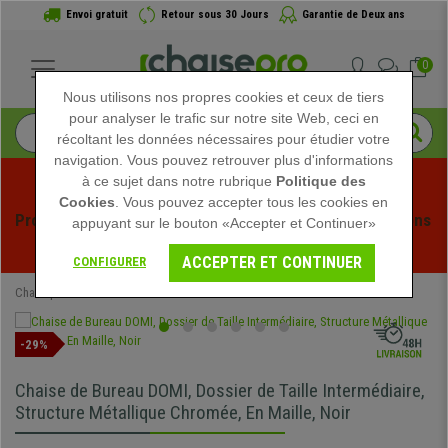
Envoi gratuit
Retour sous 30 Jours
Garantie de Deux ans
0
Nous utilisons nos propres cookies et ceux de tiers
pour analyser le trafic sur notre site Web, ceci en
récoltant les données nécessaires pour étudier votre
navigation. Vous pouvez retrouver plus d'informations
à ce sujet dans notre rubrique
Politique des
Cookies
. Vous pouvez accepter tous les cookies en
Profitez des soldes d'été chez Chaisepro ! Des réductions 
appuyant sur le bouton «Accepter et Continuer»
exclusives pour une durée limitée - 
Voir l'offre
 -
ACCEPTER ET CONTINUER
CONFIGURER
Chaisepro
Chaises de Bureau
-29%
Chaise de Bureau DOMI, Dossier de Taille Intermédiaire,
Structure Métallique Chromée, En Maille, Noir