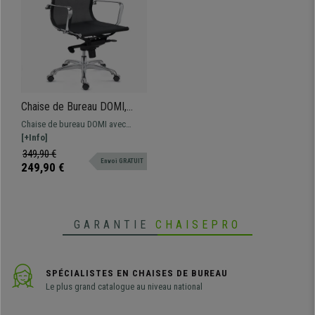
Chaise de Bureau DOMI,
Dossier de Taille
Chaise de bureau DOMI avec
Intermédiaire, Structure
dossier de taille intermédiaire,
[+Info]
Métallique Chromée, En
structure Métallique Chromée.
349,90 €
Maille, Noir
Envoi GRATUIT
Mécanisme basculant avec
249,90 €
réglage sur 4 positions
GARANTIE
CHAISEPRO
SPÉCIALISTES EN CHAISES DE BUREAU
Le plus grand catalogue au niveau national