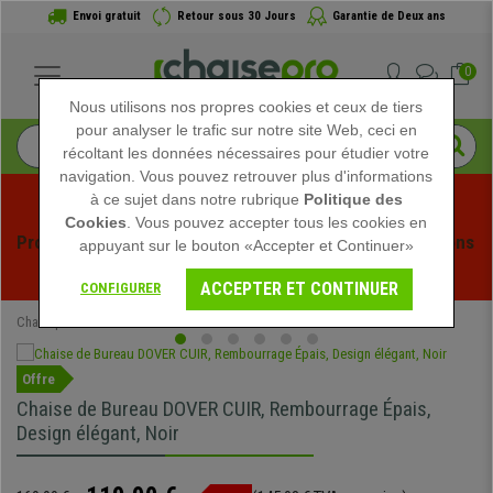
Envoi gratuit
Retour sous 30 Jours
Garantie de Deux ans
0
Nous utilisons nos propres cookies et ceux de tiers
pour analyser le trafic sur notre site Web, ceci en
récoltant les données nécessaires pour étudier votre
navigation. Vous pouvez retrouver plus d'informations
à ce sujet dans notre rubrique
Politique des
Cookies
. Vous pouvez accepter tous les cookies en
Profitez des soldes d'été chez Chaisepro ! Des réductions 
appuyant sur le bouton «Accepter et Continuer»
exclusives pour une durée limitée - 
Voir l'offre
 -
ACCEPTER ET CONTINUER
CONFIGURER
Chaisepro
Chaises de Bureau
Offre
Chaise de Bureau DOVER CUIR, Rembourrage Épais,
Design élégant, Noir