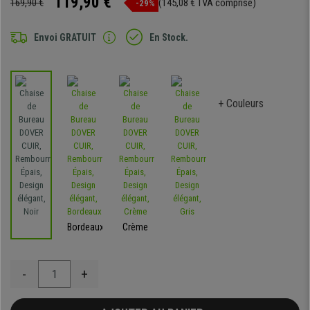
119,90 €
169,90 €
(145,08 € TVA comprise)
-29%
Envoi GRATUIT
En Stock.
+ Couleurs
Bordeaux
Crème
-
+