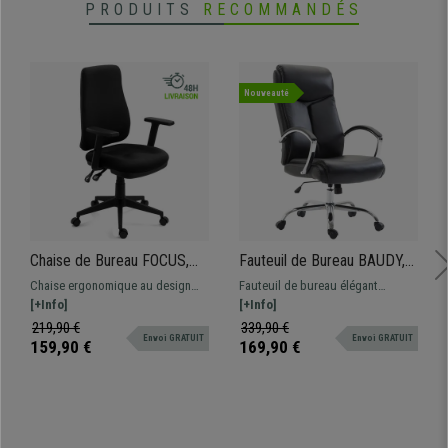
PRODUITS
RECOMMANDÉS
Nouveauté
Chaise de Bureau FOCUS,
Fauteuil de Bureau BAUDY,
Réglages Ergonomiques, En
Design élégant, Dossier
Chaise ergonomique au design
Fauteuil de bureau élégant
maille et Tissu, Noir
Basculant, cuir, Noir
professionnel, fabriquée à partir
[+Info]
BAUDY: dossier inclinable,
[+Info]
de matériaux de haute qualité.
accoudoirs rembourrés, piétement
219,90 €
339,90 €
Envoi GRATUIT
Envoi GRATUIT
en métal, en cuir synthétique.
159,90 €
169,90 €
Disponible en différentes
couleurs!