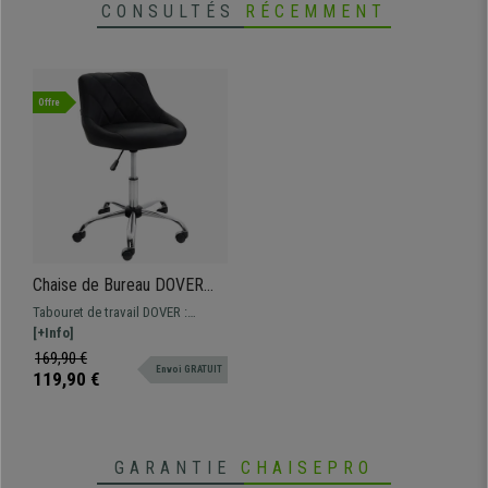
CONSULTÉS
RÉCEMMENT
Offre
Chaise de Bureau DOVER
CUIR, Rembourrage Épais,
Tabouret de travail DOVER :
Design élégant, Noir
design moderne disponible en
[+Info]
différentes couleurs et différents
169,90 €
Envoi GRATUIT
revêtements
119,90 €
GARANTIE
CHAISEPRO