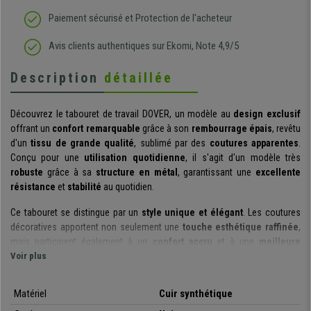
Paiement sécurisé et Protection de l'acheteur
Avis clients authentiques sur Ekomi, Note 4,9/5
Description
détaillée
Découvrez le tabouret de travail DOVER, un modèle au
design exclusif
offrant un
confort remarquable
grâce à son
rembourrage épais
, revêtu
d'un
tissu de grande qualité
, sublimé par des
coutures apparentes
.
Conçu pour une
utilisation quotidienne
, il s'agit d'un modèle très
robuste
grâce à sa
structure en métal
, garantissant une
excellente
résistance
et
stabilité
au quotidien.
Ce tabouret se distingue par un
style unique et élégant
. Les coutures
décoratives apportent non seulement une
touche esthétique raffinée
,
mais participent également à un
confort accru
et à une
meilleure
aération de l’assise
Voir plus
.
Fonctionnel
et
polyvalent
, ce tabouret dispose
d’une
assise réglable en hauteur
et
pivotante à 360°
, offrant une
grande liberté de mouvement. Son
format compact
lui permet de
Matériel
Cuir synthétique
s’intégrer facilement
dans toutes les pièces, tout en
optimisant