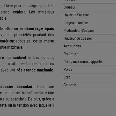
, parfaite pour un usage quotidien.
Couleur
grand confort. Les matériaux
Hauteur d'assise
able.
Largeur d'assise
lle offre un
rembourrage épais
Profondeur d'assise
ve ses propriétés pendant des
Hauteur du dossier
atériaux robustes, cette chaise
Accoudoirs
antie maximale.
Roulettes
gré
qui soutient le bas du dos,
Poids maximum supporté
t. La maille tendue respirable du
Poids
e avec une
résistance maximale
.
Etat
Garantie
e
dossier basculant
. C'est une
fre un confort supplémentaire que
xe ou basculant. De plus, grâce à
eté ou la tension avec laquelle il