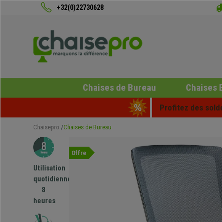
+32(0)22730628
Chaises de Bureau
Chaises 
Profitez des sold
Chaisepro
Chaises de Bureau
Offre
Utilisation
quotidienne
8
heures