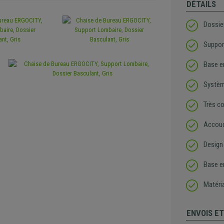
DÉTAILS
Dossier
Suppor
Base e
Systèm
Très co
Accoud
Design 
Base e
Matéri
ENVOIS E