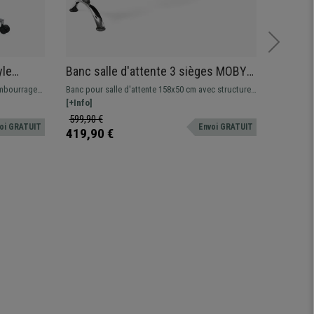
yle
Banc salle d'attente 3 sièges MOBY
Chaise
is, Bois
CUIR, Structure en Métal, Grand
Design 
embourrage
Banc pour salle d'attente 158x50 cm avec structure
Chaise vi
Rembourrage, Bleu
couleur
en métal. Très resistant et pratique, grand
[+Info]
rembourré
[+Info]
rembourrage, revêtement en cuir. Disponible en
couleurs 
599,90 €
229,90 
oi GRATUIT
Envoi GRATUIT
plusieurs couleurs et configurations
419,90 €
169,90