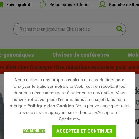
Envoi gratuit
Retour sous 30 Jours
Garantie de Deu
Ergonomiques
Chaises de conférence
Mobi
es d'été chez Chaisepro ! Des réductions exclusives pour une d
Nous utilisons nos propres cookies et ceux de tiers pour
analyser le trafic sur notre site Web, ceci en récoltant les
Chaise d
données nécessaires pour étudier votre navigation. Vous
Lombaire
pouvez retrouver plus d'informations à ce sujet dans notre
rubrique
Politique des Cookies
. Vous pouvez accepter tous
les cookies en appuyant sur le bouton «Accepter et
Continuer»
109
219,90 €
ACCEPTER ET CONTINUER
CONFIGURER