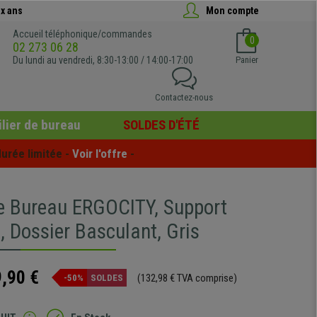
x ans
Mon compte
Accueil téléphonique/commandes
0
02 273 06 28
Du lundi au vendredi, 8:30-13:00 / 14:00-17:00
Panier
Contactez-nous
lier de bureau
SOLDES D'ÉTÉ
urée limitée - 
Voir l'offre
 -
e Bureau ERGOCITY, Support
, Dossier Basculant, Gris
,90 €
(132,98 € TVA comprise)
-50%
SOLDES