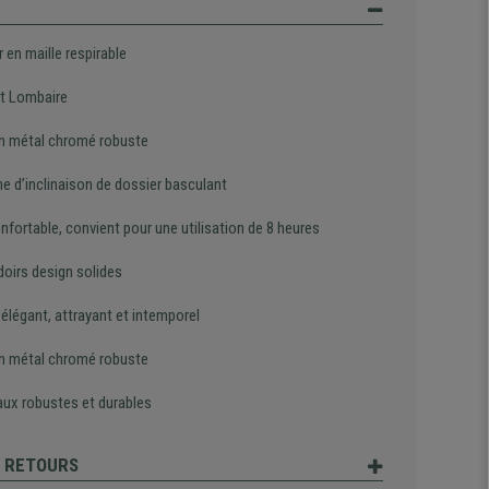
 en maille respirable
t Lombaire
n métal chromé robuste
e d’inclinaison de dossier basculant
nfortable, convient pour une utilisation de 8 heures
oirs design solides
élégant, attrayant et intemporel
n métal chromé robuste
aux robustes et durables
T RETOURS