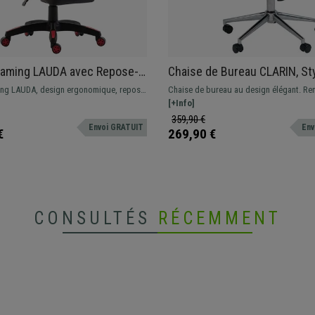
Gaming LAUDA avec Repose-
Chaise de Bureau CLARIN, St
oussin Lombaire et Cervical,
Scandinave, Rembourrage Épa
ng LAUDA, design ergonomique, repose-
Chaise de bureau au design élégant. R
 Noir/Rouge
couleur Noyer et Cuir, Crème
ible, coussins lombaire et cervical
épais, coque en bois et accoudoirs.
[+Info]
359,90 €
Envoi GRATUIT
Env
€
269,90 €
CONSULTÉS
RÉCEMMENT