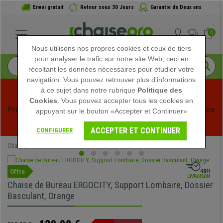
Envoi gratuit
Retour sous 30 Jours
Garantie de Deux ans
0
Nous utilisons nos propres cookies et ceux de tiers
pour analyser le trafic sur notre site Web, ceci en
récoltant les données nécessaires pour étudier votre
navigation. Vous pouvez retrouver plus d'informations
à ce sujet dans notre rubrique
Politique des
Cookies
. Vous pouvez accepter tous les cookies en
Profitez des soldes d'été chez Chaisepro ! Des réductions 
appuyant sur le bouton «Accepter et Continuer»
exclusives pour une durée limitée - 
Voir l'offre
 -
ACCEPTER ET CONTINUER
CONFIGURER
Chaisepro
Chaises de Bureau
Offre
Chaise de Bureau ERGOCITY, Support Lombaire, Dossier
Basculant, Orange