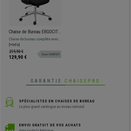
Chaise de Bureau ERGOCITY,
Support Lombaire, Dossier
Chaise de bureau complète avec
Basculant, Orange
support lombaire, très
[+Info]
confortable. Robuste et
219,90 €
Envoi GRATUIT
résistante, avec une base en
129,90 €
métal.
GARANTIE
CHAISEPRO
SPÉCIALISTES EN CHAISES DE BUREAU
Le plus grand catalogue au niveau national
ENVOI GRATUIT DE VOS ACHATS
dans toute la Belgique