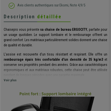
Avis clients authentiques sur Ekomi, Note 4,9/5
Description
détaillée
Chaisepro vous présente
sa chaise de bureau ERGOCITY
, parfaite pour
un usage quotidien. Le support lombaire et le rembourrage offrent un
grand confort. Les matériaux particulièrement solides donnent une chaise
de qualité et durable.
L’assise est recouverte d'un tissu résistant et respirant. Elle offre un
rembourrage épais très confortable d'un densité de 35 kg/m3
et
conserve ses propriétés pendant des années. Grâce aux caractéristiques
ergonomiques et aux matériaux robustes, cette chaise peut être utilisée
pendant de longues périodes avec une garantie maximale.
Voir plus
Son dossier ergonomique avec
support lombaire intégré
qui soutient le
bas du dos, permettent une utilisation continue dans un confort parfait.
La maille tendue respirable du dossier est un matériau qui combine une
ventilation optimale avec une
résistance maximale
. C’est encore plus
résistant que le tissu conventionnel.