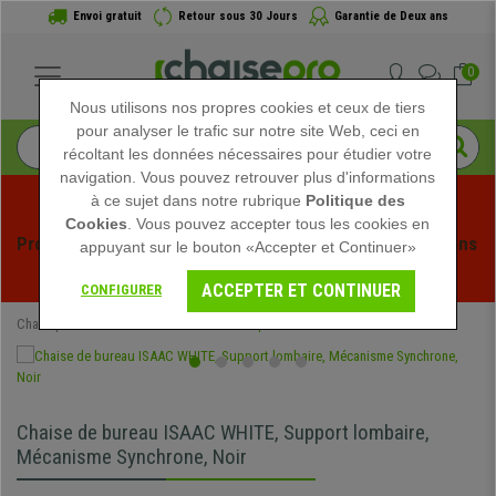
Envoi gratuit
Retour sous 30 Jours
Garantie de Deux ans
0
Nous utilisons nos propres cookies et ceux de tiers
pour analyser le trafic sur notre site Web, ceci en
récoltant les données nécessaires pour étudier votre
navigation. Vous pouvez retrouver plus d'informations
à ce sujet dans notre rubrique
Politique des
Cookies
. Vous pouvez accepter tous les cookies en
Profitez des soldes d'été chez Chaisepro ! Des réductions 
appuyant sur le bouton «Accepter et Continuer»
exclusives pour une durée limitée - 
Voir l'offre
 -
ACCEPTER ET CONTINUER
CONFIGURER
Chaisepro
Chaises de Bureau
Chaises Opérateur
Chaise de bureau ISAAC WHITE, Support lombaire,
Mécanisme Synchrone, Noir