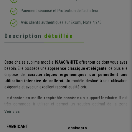
Paiement sécurisé et Protection de l'acheteur
Avis clients authentiques sur Ekomi, Note 4,9/5
Description
détaillée
Cette chaise sublime modèle
ISAAC WHITE
offre tout ce dont vous avez
besoin. Elle possède une
apparence classique et élégante
, de plus elle
dispose de
caractéristiques ergonomiques qui permettent une
utilisation intensive de celle-ci.
Un modèle destiné à une utilisation
exigeante et avec un excellent rapport qualité-prix.
Le dossier en maille respirable possède un support lombaire
. Il est
très commode à utiliser et permet un soutien optimal de la zone
lombaire, élément à prendre en compte puisqu’il s’agit d’une zone
Voir plus
sensible. La maille respirable avec le revêtement effet tissu garantit une
bonne circulation de l’air, en plus d’être très résistante.
FABRICANT
chaisepro