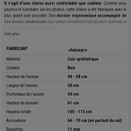
Il s’agit d’une chaise aussi confortable que sublime
. Comme vous
pourrez le constater sur les photos, cette chaise a été fabriquée avec le
plus grand soin possible. Son
dossier ergonomique accompagné de
son assise rembourrée
vous aidera à maintenir une posture optimale et
éviter toutes gênes dans le dos.
Voir plus
Elle est dotée d’un
revêtement en cuir facile d’entretien
et nettoyage,
ce qui est idéal pour le bureau. De plus, nous vous la proposons en
FABRICANT
chaisepro
différentes couleurs
, pour que vous puissiez trouver celle qui
correspond le mieux à votre espace de travail. Elle est également
Matériel
Cuir synthétique
disponible avec un revêtement en tissu résistant.
Couleur
Noir
Les matériaux utilisés pour sa fabrication sont de première qualité
Hauteur de l'assise
48 - 58 cm
pour que vous puissiez bénéficier d’une
chaise durable et résistante
. En
Largeur de l'assise
50 cm
effet, son
piétement en métal chromé
qui, en plus d’apporter une
touche stylée, garantit un maximum de stabilité. La même chose pour les
Profondeur de l'assise
49 cm
accoudoirs design
qui apportent confort et élégance grâce au
Hauteur du dossier
61 cm
chromage et inserts en cuir.
Hauteur totale
105 - 115 cm
Soulignons également son
mécanisme basculant à balancement
. Vous
Accoudoirs
66 - 70 cm (en partant du sol)
pouvez activer très facilement ce système en actionnant son levier vers
l’extérieur de la chaise. Si vous répétez la même action à l’inverse (levier
Roulettes
11 mm