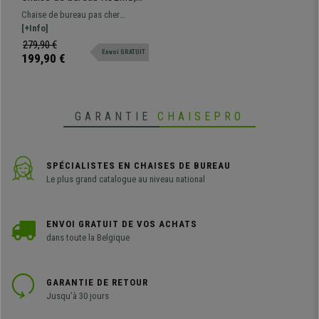
Piétement métallique,
Chaise de bureau pas cher
Design avec des coutures
KOLMU: un modèle avec un
[+Info]
élégantes, Cuir, Noir
design original qui associe
279,90 €
Envoi GRATUIT
confort et matériaux de qualité.
199,90 €
GARANTIE
CHAISEPRO
SPÉCIALISTES EN CHAISES DE BUREAU
Le plus grand catalogue au niveau national
ENVOI GRATUIT DE VOS ACHATS
dans toute la Belgique
GARANTIE DE RETOUR
Jusqu'à 30 jours