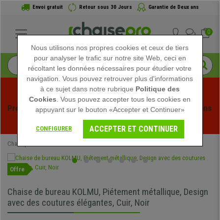
Envoi gratuit
Retour sous 30 Jours
Garantie de Deux ans
0
Nous utilisons nos propres cookies et ceux de tiers
pour analyser le trafic sur notre site Web, ceci en
récoltant les données nécessaires pour étudier votre
navigation. Vous pouvez retrouver plus d'informations
à ce sujet dans notre rubrique
Politique des
Cookies
. Vous pouvez accepter tous les cookies en
Profitez des soldes d'été chez Chaisepro ! Des réductions 
appuyant sur le bouton «Accepter et Continuer»
exclusives pour une durée limitée - 
Voir l'offre
 -
ACCEPTER ET CONTINUER
CONFIGURER
Chaisepro
Chaises de Bureau
Fauteuils de Bureau
Offre
Chaise de bureau KOLMU, Piétement métallique, Design
avec des coutures élégantes, Cuir, Noir