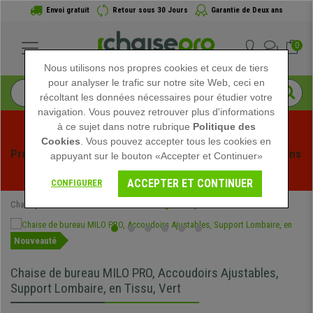
Envoi gratuit
Retour sous 30 Jours
Garantie de Deux ans
0
Nous utilisons nos propres cookies et ceux de tiers
pour analyser le trafic sur notre site Web, ceci en
récoltant les données nécessaires pour étudier votre
navigation. Vous pouvez retrouver plus d'informations
à ce sujet dans notre rubrique
Politique des
Cookies
. Vous pouvez accepter tous les cookies en
Profitez des soldes d'été chez Chaisepro ! Des réductions 
appuyant sur le bouton «Accepter et Continuer»
exclusives pour une durée limitée - 
Voir l'offre
 -
ACCEPTER ET CONTINUER
CONFIGURER
Chaisepro
Chaises de Bureau
Chaises Ergonomiques
Nouveauté
Chaise de bureau MILO PRO, Accoudoirs Ajustables,
Support Lombaire, en Tissu, Vert