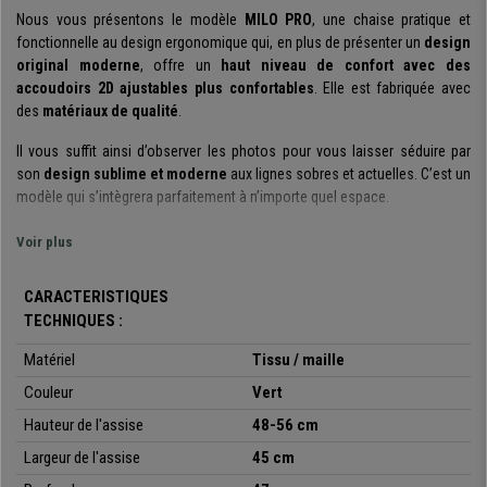
Nous vous présentons le modèle
MILO PRO
, une chaise pratique et
fonctionnelle au design ergonomique qui, en plus de présenter un
design
original moderne
, offre un
haut niveau de confort avec des
accoudoirs 2D ajustables plus confortables
. Elle est fabriquée avec
des
matériaux de qualité
.
Il vous suffit ainsi d’observer les photos pour vous laisser séduire par
son
design sublime et moderne
aux lignes sobres et actuelles. C’est un
modèle qui s’intègrera parfaitement à n’importe quel espace.
Cette chaise se distingue par son confort. Elle se démarque ainsi par
Voir plus
un
design ergonomique,
qui permet à l’utilisateur de maintenir une
posture correcte et saine en travaillant. De plus,
le rembourrage dense
CARACTERISTIQUES
de l’assise et du dossier
(30Kg/m3)
avec support lombaire ajustable
TECHNIQUES :
en hauteur
, augmentent la sensation de confort.
Matériel
Tissu / maille
La nouveauté de cette version est que les
accoudoirs 2D sont
ajustables en hauteur, en profondeur et possèdent un renfort en
Couleur
Vert
mousse
, ce qui permet à l’utilisateur de positionner la chaise selon ses
Hauteur de l'assise
48-56 cm
envies. Ce modèle possède un
mécanisme synchrone à bascule
, un
Largeur de l'assise
45 cm
système utile et pratique pour incliner le dossier sa guise, avec la
possibilité de fixer ce dernier sur différentes positions. Tous ces