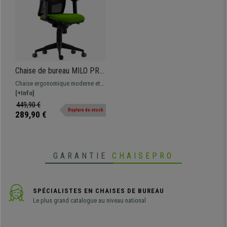
Chaise de bureau MILO PRO,
Accoudoirs Ajustables,
Chaise ergonomique moderne et
Support Lombaire, en Tissu,
confortable, le modèle parfait
[+Info]
Vert
pour une utilisation
449,90 €
Rupture de stock
professionnelle étant donné sa
289,90 €
grande résistance et son confort
GARANTIE
CHAISEPRO
SPÉCIALISTES EN CHAISES DE BUREAU
Le plus grand catalogue au niveau national