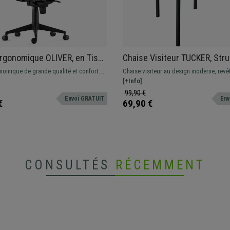
rgonomique OLIVER, en Tissu
Chaise Visiteur TUCKER, Str
pui-tête, Utilisation 8
Métallique, en Velours, Vert
nomique de grande qualité et confort.
Chaise visiteur au design moderne, revê
 Rembourrage Epais
é pour une utilisation professionnelle,
velours. Fonctionnelle et moderne.
[+Info]
ec des matériaux de grande qualité.
99,90 €
Envoi GRATUIT
Env
€
69,90 €
CONSULTÉS
RÉCEMMENT