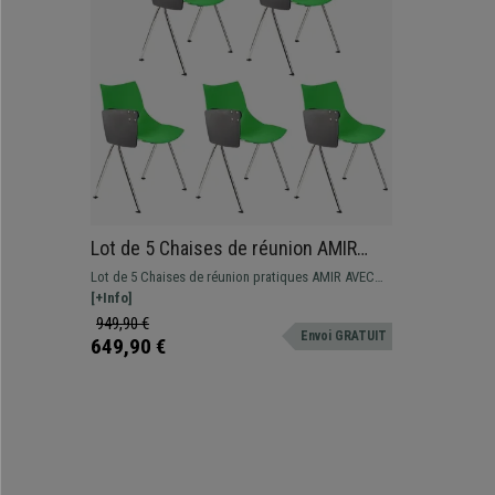
Lot de 5 Chaises de réunion AMIR
AVEC TABLETTE, Commodes et
Lot de 5 Chaises de réunion pratiques AMIR AVEC
Pratiques, Vert
ACCOUDOIRS, design spectaculaire pour donner
[+Info]
une touche moderne aux salles d'attente de
949,90 €
Envoi GRATUIT
conférences. Disponible en différentes couleurs.
649,90 €