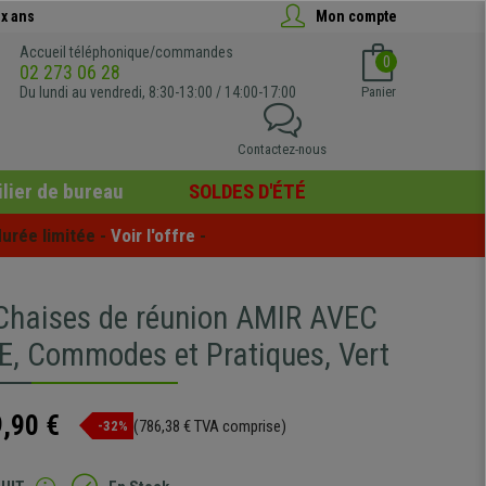
x ans
Mon compte
Accueil téléphonique/commandes
0
02 273 06 28
Du lundi au vendredi, 8:30-13:00 / 14:00-17:00
Panier
Contactez-nous
lier de bureau
SOLDES D'ÉTÉ
urée limitée - 
Voir l'offre
 -
 Chaises de réunion AMIR AVEC
, Commodes et Pratiques, Vert
,90 €
(786,38 € TVA comprise)
-32%