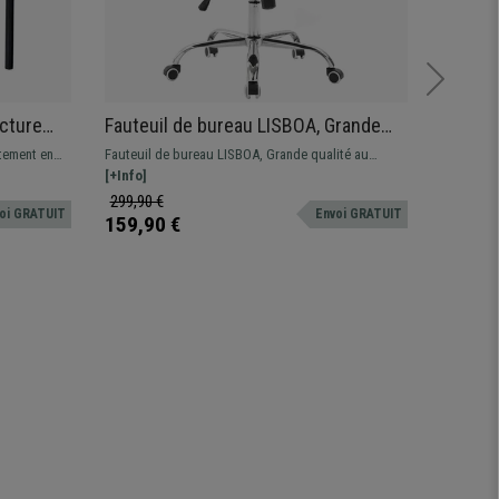
ucture
Fauteuil de bureau LISBOA, Grande
Chaise
qualité, structure métallique,
Confort
tement en
Fauteuil de bureau LISBOA, Grande qualité au
Chaise de
revêtement cuir, Noir
métalli
meilleur prix du marché. Grande nouveauté chez
[+Info]
fabriquée
[+Info]
chaiseprobe. Un modèle qui se distingue par son
299,90 €
199,90 
oi GRATUIT
Envoi GRATUIT
confort, élégance et qualité. Fabriqué avec une
159,90 €
149,90
structure métallique (accoudoirs inclus).