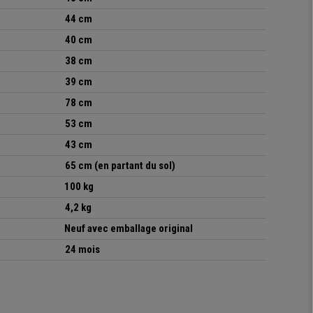
44 cm
40 cm
38 cm
39 cm
78 cm
53 cm
43 cm
65 cm (en partant du sol)
100 kg
4,2 kg
Neuf avec emballage original
24 mois