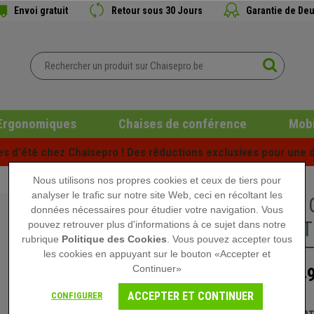
Envoi gratuit
Retour sous 30 Jours
Garantie de Deu
Ergonomiques
Chaises de conférence
Mobi
es d'été chez Chaisepro ! Des réductions exclusives pour une d
Nous utilisons nos propres cookies et ceux de tiers pour
analyser le trafic sur notre site Web, ceci en récoltant les
Lot de 5
données nécessaires pour étudier votre navigation. Vous
TABLETTE
pouvez retrouver plus d'informations à ce sujet dans notre
rubrique
Politique des Cookies
. Vous pouvez accepter tous
les cookies en appuyant sur le bouton «Accepter et
Continuer»
649
949,90 €
ACCEPTER ET CONTINUER
CONFIGURER