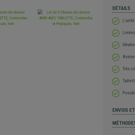
DÉTAILS
L'unité
Livré
Idéales
Assise 
Très co
Tablett
Possibi
ENVOIS E
MÉTHODES