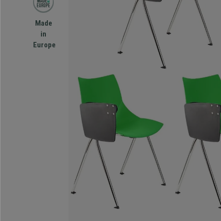
Made
in
Europe