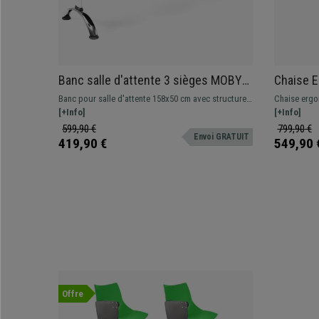
Banc salle d'attente 3 sièges MOBY
Chaise E
CUIR, Structure en Métal, Grand
Rouge, Ap
Banc pour salle d'attente 158x50 cm avec structure
Chaise ergo
Rembourrage, Blanc
Heures,
en métal. Très resistant et pratique, grand
[+Info]
Modèle adapt
[+Info]
rembourrage, revêtement en cuir. Disponible en
fabriqué av
599,90 €
799,90 €
Envoi GRATUIT
plusieurs couleurs et configurations
419,90 €
549,90 
Offre