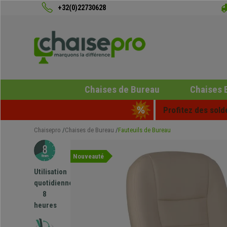
+32(0)22730628
Chaises de Bureau
Chaises 
Profitez des sold
Chaisepro
Chaises de Bureau
Fauteuils de Bureau
Nouveauté
Utilisation
quotidienne
8
heures