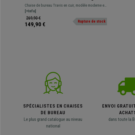
Moderne, Piétement Métallique, en
Chaise de bureau Travis en cuir, modèle moderne et
Cuir Crème
élégant avec piétement métallique.
[+Info]
269,90 €
Rupture de stock
149,90 €
SPÉCIALISTES EN CHAISES
ENVOI GRATUI
DE BUREAU
ACHAT
Le plus grand catalogue au niveau
dans toute la B
national