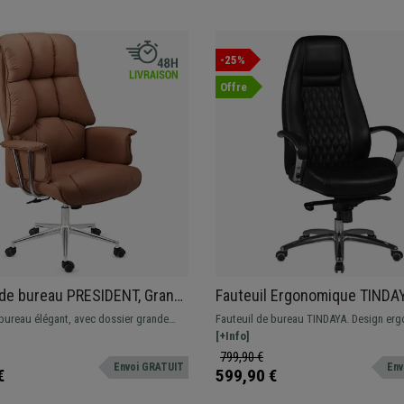
-25%
Offre
 de bureau PRESIDENT, Grand
Fauteuil Ergonomique TINDA
 Double Rembourrage, Très
Design Exclusif, Revêtement,
 bureau élégant, avec dossier grande
Fauteuil de bureau TINDAYA. Design er
Marron Clair
authentique, Noir
 Confort et qualité garantie.
très élégant avec des coutures apparent
[+Info]
Fabriqué avec des matériaux de première
799,90 €
Envoi GRATUIT
Env
revêtement en cuir véritable.
€
599,90 €