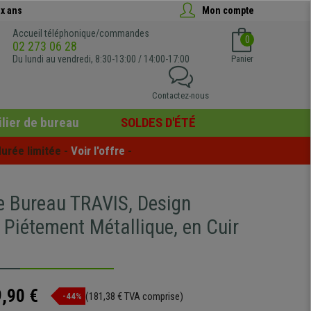
x ans
Mon compte
Accueil téléphonique/commandes
0
02 273 06 28
Du lundi au vendredi, 8:30-13:00 / 14:00-17:00
Panier
Contactez-nous
lier de bureau
SOLDES D'ÉTÉ
urée limitée - 
Voir l'offre
 -
e Bureau TRAVIS, Design
 Piétement Métallique, en Cuir
,90 €
(181,38 € TVA comprise)
-44%