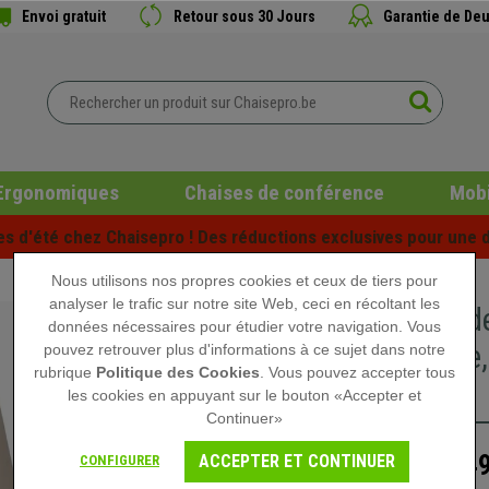
Envoi gratuit
Retour sous 30 Jours
Garantie de Deu
Ergonomiques
Chaises de conférence
Mobi
es d'été chez Chaisepro ! Des réductions exclusives pour une d
Nous utilisons nos propres cookies et ceux de tiers pour
analyser le trafic sur notre site Web, ceci en récoltant les
Chaise d
données nécessaires pour étudier votre navigation. Vous
Moderne,
pouvez retrouver plus d'informations à ce sujet dans notre
rubrique
Politique des Cookies
. Vous pouvez accepter tous
Crème
les cookies en appuyant sur le bouton «Accepter et
Continuer»
149
ACCEPTER ET CONTINUER
CONFIGURER
269,90 €