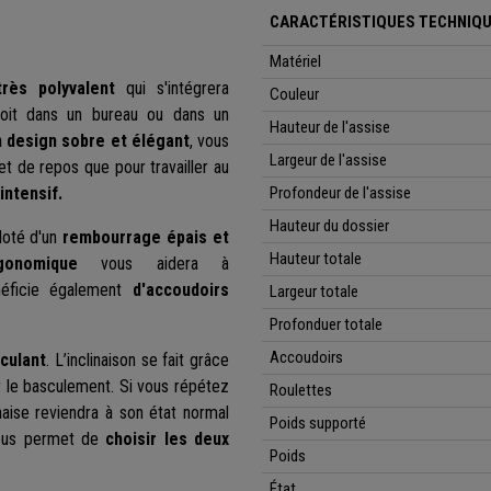
CARACTÉRISTIQUES TECHNIQU
Matériel
très polyvalent
qui s'intégrera
Couleur
 soit dans un bureau ou dans un
Hauteur de l'assise
n
design sobre et élégant
, vous
Largeur de l'assise
et de repos que pour travailler au
intensif.
Profondeur de l'assise
Hauteur du dossier
 doté d'un
rembourrage épais et
Hauteur totale
gonomique
vous aidera à
néficie également
d'
accoudoirs
Largeur totale
Profonduer totale
Accoudoirs
culant
. L’inclinaison se fait grâce
ver le basculement. Si vous répétez
Roulettes
chaise reviendra à son état normal
Poids supporté
e vous permet de
choisir les deux
Poids
État