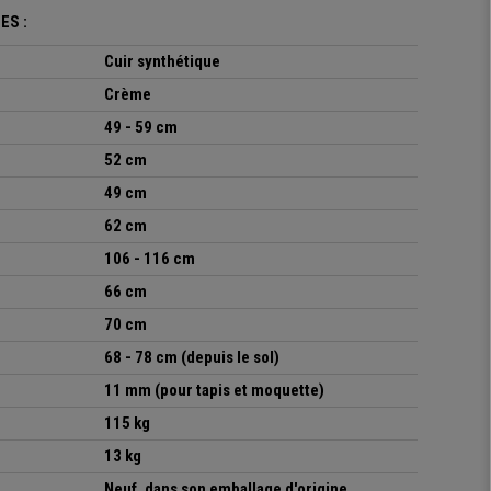
ES :
Cuir synthétique
Crème
49 - 59 cm
52 cm
49 cm
62 cm
106 - 116 cm
66 cm
70 cm
68 - 78 cm
(depuis le sol)
11 mm (pour tapis et moquette)
115 kg
13 kg
Neuf, dans son emballage d'origine