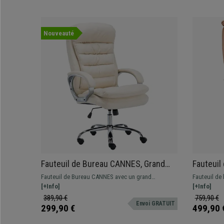
Nouveauté
Fauteuil de Bureau CANNES, Grand
Fauteuil
rembourrage, Résistant jusqu'à 150
Confort,
Fauteuil de Bureau CANNES avec un grand
Fauteuil de
kg, Cuir, Crème
Elégant, 
rembourrage, revêtement en cuir synthétique,
[+Info]
inclinaison.
[+Info]
disponible en différentes couleurs. Résistant
389,90 €
759,90 €
Envoi GRATUIT
jusqu'à 150 kg
299,90 €
499,90 