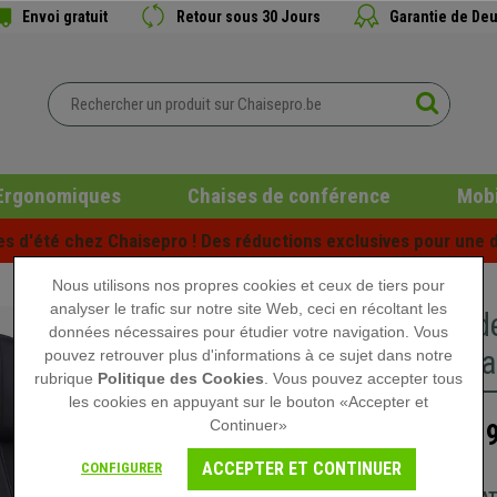
Envoi gratuit
Retour sous 30 Jours
Garantie de Deu
Ergonomiques
Chaises de conférence
Mobi
es d'été chez Chaisepro ! Des réductions exclusives pour une d
Nous utilisons nos propres cookies et ceux de tiers pour
analyser le trafic sur notre site Web, ceci en récoltant les
Chaise d
données nécessaires pour étudier votre navigation. Vous
Style Sca
pouvez retrouver plus d'informations à ce sujet dans notre
rubrique
Politique des Cookies
. Vous pouvez accepter tous
les cookies en appuyant sur le bouton «Accepter et
Continuer»
319
419,90 €
ACCEPTER ET CONTINUER
CONFIGURER