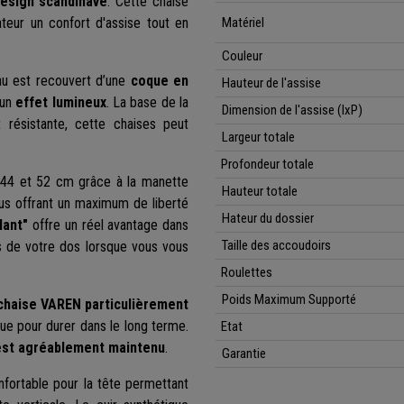
esign scandinave
. Cette chaise
ateur un confort d'assise tout en
Matériel
Couleur
eau est recouvert d’une
coque en
Hauteur de l'assise
 un
effet lumineux
. La base de la
Dimension de l'assise (lxP)
résistante, cette chaises peut
Largeur totale
Profondeur totale
 44 et 52 cm grâce à la manette
Hauteur totale
ous offrant un maximum de liberté
Hateur du dossier
lant"
offre un réel avantage dans
Taille des accoudoirs
ts de votre dos lorsque vous vous
Roulettes
Poids Maximum Supporté
 chaise VAREN particulièrement
ue pour durer dans le long terme.
Etat
est agréablement maintenu
.
Garantie
nfortable pour la tête permettant