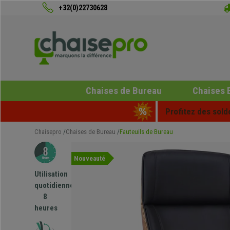
+32(0)22730628
Chaises de Bureau
Chaises 
Profitez des sold
Chaisepro
Chaises de Bureau
Fauteuils de Bureau
Nouveauté
Utilisation
quotidienne
8
heures