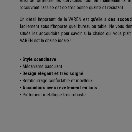
ainsi de détendre les cervicales tout en maintenant la têt
recouvrant l’assise est de très bonne qualité et résistant.
Un détail important de la VAREN est qu'elle a
des accoud
facilement sous n’importe quel bureau ou table. Ne vous de
situés les accoudoirs pour savoir si la chaise qui vous plaî
VAREN est la chaise idéale !
•
Style scandinave
• Mécanisme basculant
•
Design élégant et très soigné
• Rembourrage confortable et moelleux
•
Accoudoirs avec revêtement en bois
• Piétement métallique très robuste