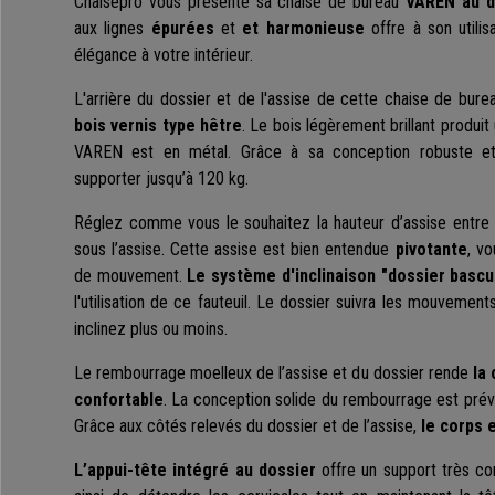
Chaisepro vous présente sa chaise de bureau
VAREN au d
aux lignes
épurées
et
et harmonieuse
offre à son utilis
élégance à votre intérieur.
L'arrière du dossier et de l'assise de cette chaise de bur
bois vernis type hêtre
. Le bois légèrement brillant produit
VAREN est en métal. Grâce à sa conception robuste et 
supporter jusqu’à 120 kg.
Réglez comme vous le souhaitez la hauteur d’assise entre
sous l’assise. Cette assise est bien entendue
pivotante
, v
de mouvement.
Le système d'inclinaison "dossier bascu
l'utilisation de ce fauteuil. Le dossier suivra les mouvemen
inclinez plus ou moins.
Le rembourrage moelleux de l’assise et du dossier rende
la
confortable
. La conception solide du rembourrage est prév
Grâce aux côtés relevés du dossier et de l’assise,
le corps 
L’appui-tête intégré au dossier
offre un support très co