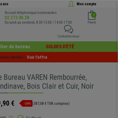
x ans
Mon compte
Accueil téléphonique/commandes
0
02 273 06 28
Du lundi au vendredi, 8:30-13:00 / 14:00-17:00
Panier
Contactez-nous
lier de bureau
SOLDES D'ÉTÉ
urée limitée - 
Voir l'offre
 -
e Bureau VAREN Rembourrée,
ndinave, Bois Clair et Cuir, Noir
,90 €
(387,08 € TVA comprise)
-24%