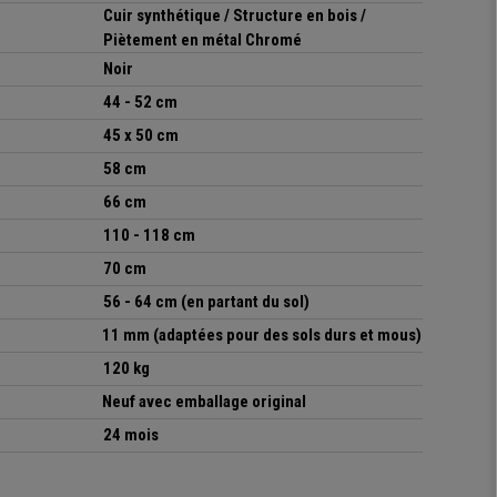
Cuir synthétique / Structure en bois /
Piètement en métal Chromé
Noir
44 - 52 cm
45
x 50 cm
58 cm
66 cm
110 - 118 cm
70 cm
56 - 64 cm (en partant du sol)
11 mm (adaptées pour des sols durs et mous)
120 kg
Neuf avec emballage original
24 mois