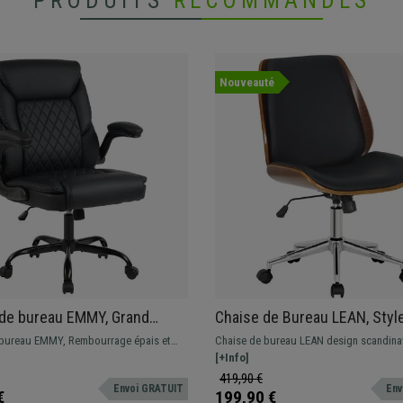
PRODUITS
RECOMMANDÉS
Nouveauté
 de bureau EMMY, Grand
Chaise de Bureau LEAN, Styl
age, Accoudoirs relevables,
Scandinave, Piètement Chro
 bureau EMMY, Rembourrage épais et
Chaise de bureau LEAN design scandina
r
Noyer et Cuir, Noir
, accoudoirs relevables
en bois, structure en métal, cuir noir
[+Info]
419,90 €
Envoi GRATUIT
Env
€
199,90 €