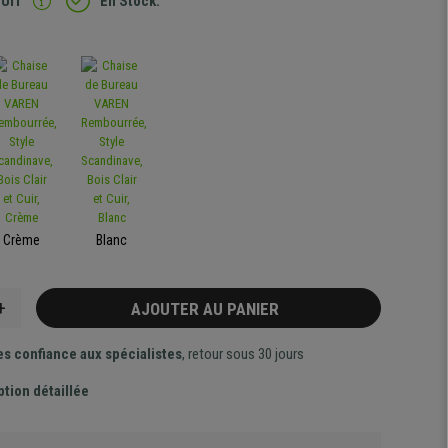
TUIT
En Stock.
Crème
Blanc
+
AJOUTER AU PANIER
es confiance aux spécialistes
, retour sous 30 jours
ption détaillée