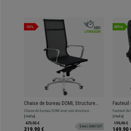
-33%
Offre
Chaise de bureau DOMI, Structure
Fauteuil
Métallique Chromée, Design élégant,
Rembourr
Chaise de bureau DOMI avec une structure
Fauteuil de
En Maille, Noir
Cuir, Noi
Métallique Chromée. Mécanisme basculant avec
[+Info]
confortable
[+Info]
réglage sur 4 positions
479,90 €
199,90 €
Envoi GRATUIT
319,90 €
149,90 