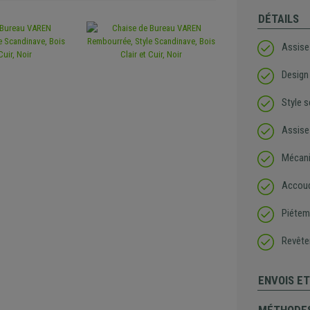
DÉTAILS
Assise
Design
Style 
Assise
Mécani
Accoud
Piétem
Revête
ENVOIS E