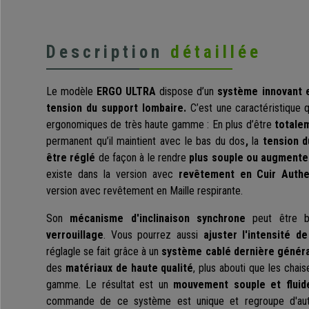
Description
détaillée
Le modèle
ERGO ULTRA
dispose d’un
système innovant e
tension du support lombaire.
C’est une caractéristique q
ergonomiques de très haute gamme : En plus d’être
totalem
permanent qu’il maintient avec le bas du dos
,
la
tension d
être réglé
de façon à le rendre
plus souple ou augmente
existe dans la version avec
revêtement en
Cuir Authe
version avec
revêtement
en Maille respirante.
Son
mécanisme d'inclinaison synchrone
peut être b
verrouillage
. Vous pourrez aussi
ajuster l'intensité de 
réglagle se fait grâce à un
système cablé
dernière génér
des
matériaux de haute qualité
, plus abouti que les chai
gamme. Le résultat est un
mouvement souple et fluid
commande de ce système est unique et regroupe d'autr