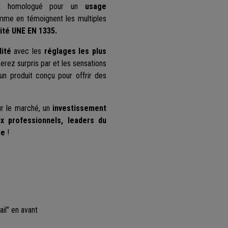
t homologué pour un
usage
mme en témoignent les multiples
ité
UNE EN 1335.
ité
avec les
réglages les plus
erez surpris par et les sensations
d'un produit conçu pour offrir des
ur le marché, un
investissement
x professionnels, leaders du
ce
!
il" en avant