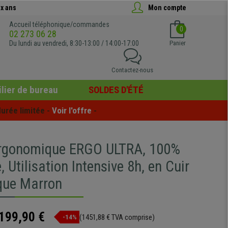
x ans
Mon compte
Accueil téléphonique/commandes
0
02 273 06 28
Du lundi au vendredi, 8:30-13:00 / 14:00-17:00
Panier
Contactez-nous
lier de bureau
SOLDES D'ÉTÉ
urée limitée - 
Voir l'offre
 -
rgonomique ERGO ULTRA, 100%
, Utilisation Intensive 8h, en Cuir
que Marron
199,90 €
(1451,88 € TVA comprise)
-14%