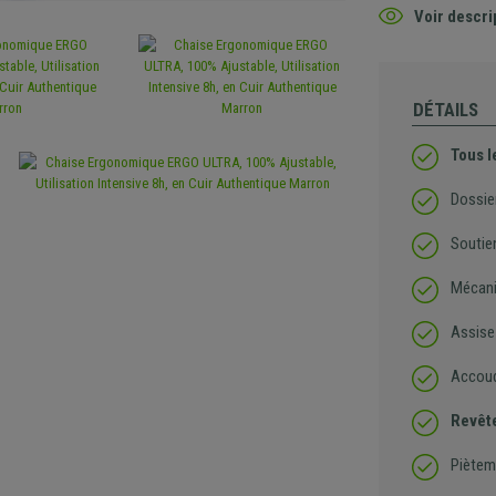
Voir descri
DÉTAILS
Tous l
Dossier
Soutie
Mécani
Assise
Accoudo
Revêt
Piètem