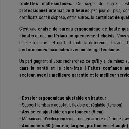
roulettes multi-surfaces.
Ce siège de bureau es
professionnel intensif de 8 heures
par jour ou plus, co
certificats dont il dispose, entre autres, le
certificat de qual
C'est une
chaise de bureau ergonomique de haute qual
aboutis
et des
matériaux soigneusement choisis.
Vous s
qu'elle transmet, et qui font toute la différence. Il s'agit 
performances maximales avec un design tendance.
Un pari gagnant si vous recherchez ce qu'il y a de mieux s
dans la santé et le bien-être
!
Faites confiance au
secteur, avec la meilleure garantie et le meilleur servi
•
Dossier ergonomique ajustable en hauteur
• Support lombaire adaptatif, flexible et réglable (tension)
•
Assise en ajustable en profondeur (5 cm)
• Mécanisme d'inclinaison synchrone en arrière et "mode trava
•
Accoudoirs 4D (hauteur, largeur, profondeur et angle)