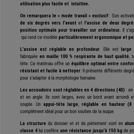
utilisation plus facile et intuitive.
On remarquera le
« mode travail » exclusif
: Son activa
de six degrés vers l'avant
et
l'assise de deux degré
position optimale pour travailler sur ordinateur.
Il s'a
qui rend ce modèle
particulièrement ergonomique et pe
L'assise est réglable en profondeur
. Elle est
large
fabriquée
en maille 100 % respirante de haut qualité
, 
tête. Ce matériau offre un
équilibre optimal entre confo
résistant et facile à nettoyer
. Il présente différents degr
pour s'adapter à la morphologie humaine.
Les accoudoirs sont réglables en 4 directions
(4D)
: en 
et en angle. Ils sont larges, avec un bord avant arrondi
souple. Un
appui-tête large
,
réglable en
hauteur (8 
complément idéal pour un bon soutien de la nuque.
La structure
du dossier et et du piètement sont en
alum
classe 4
lui confère
une résistance jusqu'à 150 kg
de po