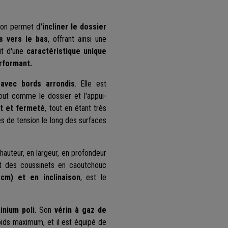
tion permet d
'incliner le dossier
s vers le bas
, offrant ainsi une
git d'une
caractéristique unique
rformant.
 avec bords arrondis
. Elle est
tout comme le dossier et l'appui-
rt et fermeté
, tout en étant très
és de tension le long des surfaces
hauteur, en largeur, en profondeur
 et des coussinets en caoutchouc
cm) et en inclinaison
, est le
inium poli
. Son
vérin à gaz de
ids maximum, et il est équipé de