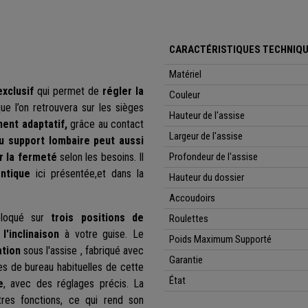
CARACTÉRISTIQUES TECHNIQU
Matériel
xclusif
qui permet de
régler la
Couleur
ue l’on retrouvera sur les sièges
Hauteur de l'assise
ent adaptatif,
grâce au contact
Largeur de l'assise
u support lombaire
peut aussi
r la fermeté
selon les besoins. Il
Profondeur de l'assise
ntique
ici présentée,et dans la
Hauteur du dossier
Accoudoirs
loqué sur
trois positions de
Roulettes
l'inclinaison
à votre guise. Le
Poids Maximum Supporté
ation
sous l'assise , fabriqué avec
Garantie
ses de bureau habituelles de cette
État
e
, avec des réglages précis. La
es fonctions, ce qui rend son