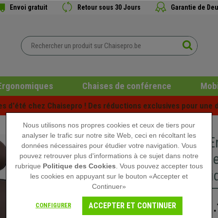
Envoi gratuit
Retour sous 30 Jours
Garantie de Deu
Ergonomiques
Chaises de conférence
Mobi
es d'été chez Chaisepro ! Des réductions exclusives pour une d
Nous utilisons nos propres cookies et ceux de tiers pour
analyser le trafic sur notre site Web, ceci en récoltant les
Chaise E
données nécessaires pour étudier votre navigation. Vous
Ajustable
pouvez retrouver plus d'informations à ce sujet dans notre
rubrique
Politique des Cookies
. Vous pouvez accepter tous
Authenti
les cookies en appuyant sur le bouton «Accepter et
Continuer»
1.
ACCEPTER ET CONTINUER
CONFIGURER
1.399,90 €