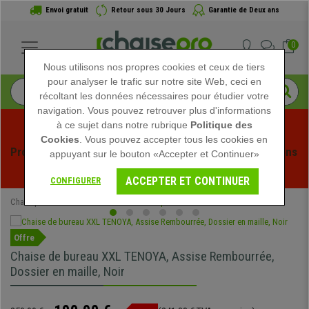
Envoi gratuit
Retour sous 30 Jours
Garantie de Deux ans
0
Nous utilisons nos propres cookies et ceux de tiers
pour analyser le trafic sur notre site Web, ceci en
récoltant les données nécessaires pour étudier votre
navigation. Vous pouvez retrouver plus d'informations
à ce sujet dans notre rubrique
Politique des
Cookies
. Vous pouvez accepter tous les cookies en
Profitez des soldes d'été chez Chaisepro ! Des réductions 
appuyant sur le bouton «Accepter et Continuer»
exclusives pour une durée limitée - 
Voir l'offre
 -
ACCEPTER ET CONTINUER
CONFIGURER
Chaisepro
Chaises de Bureau
Chaises Opérateur
Offre
Chaise de bureau XXL TENOYA, Assise Rembourrée,
Dossier en maille, Noir