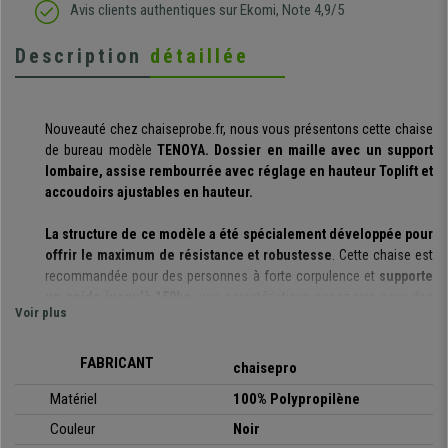
Avis clients authentiques sur Ekomi, Note 4,9/5
Description
détaillée
Nouveauté chez chaiseprobe.fr, nous vous présentons cette chaise
de bureau modèle
TENOYA. Dossier en maille avec un support
lombaire, assise rembourrée avec réglage en hauteur Toplift et
accoudoirs ajustables en hauteur.
La structure de ce modèle a été spécialement développée pour
offrir le maximum de résistance et robustesse
. Cette chaise est
recommandée pour des personnes à forte corpulence et
supporte
un poids jusqu’à 150kg
, une caractéristique assez rare pour des
Voir plus
chaises de bureau avec des roulettes. De plus, elle possède un
excellent rapport qualité-prix, en effet
vous ne trouverez pas de
modèles de ce type pour moins de 300€.
FABRICANT
chaisepro
Matériel
100%
Polypropilène
Elle intègre également un
mécanisme basculant
ajustable
individuellement au poids corporel pour que le dos soit bien soutenu
Couleur
Noir
évitant ainsi tous types de douleurs. De plus,
elle est dotée d’une