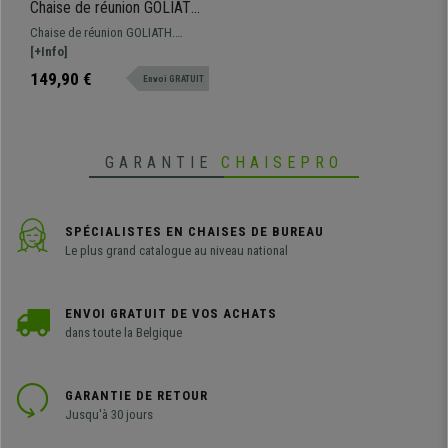
Chaise de réunion GOLIATH,
Structure Métallique, Grand
Chaise de réunion GOLIATH.
Rembourrage et Design
Assise et dossier commodes avec
[+Info]
élégant, Cuir, Noir
un grand rembourrage et
149,90 €
Envoi GRATUIT
revêtement en cuir synthétique de
grande qualité.
GARANTIE
CHAISEPRO
SPÉCIALISTES EN CHAISES DE BUREAU
Le plus grand catalogue au niveau national
ENVOI GRATUIT DE VOS ACHATS
dans toute la Belgique
GARANTIE DE RETOUR
Jusqu'à 30 jours