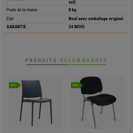
Il s’agit d’une
chaise sublime, fabriquée avec des matériaux de
sol
)
grande qualité
. Elle est très commode grâce à
son grand
Poids de la chaise
8 kg
rembourrage
et très stable grâce à sa
structure métallique
Etat
Neuf avec emballage original
robuste
.
GARANTIE
24 MOIS
N’oubliez pas d’inclure cette chaise dans vos achats, Vous ne le
regretterez pas ! Chez chaiseprobe, nous vous offrons le meilleur
prix et le meilleur service.
•
Design moderne et élégant
PRODUITS
RECOMMANDÉS
• Assise et dossier très commodes
•
Structure métallique très résistante
• Revêtement en cuir synthétique de qualité
•
Adaptée pour une utilisation allant jusqu'à 4 heures par jour
Offre
Offre