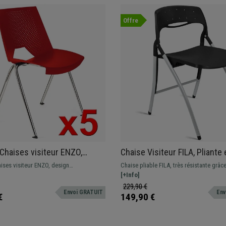
Offre
 Chaises visiteur ENZO,
Chaise Visiteur FILA, Pliante 
 et Pratiques, Empilables,
Pratique, Structure en Acier,
ises visiteur ENZO, design
Chaise pliable FILA, très résistante grâc
re pour donner une touche moderne aux
structure en acier, couleur gris argenté.
[+Info]
ente de conférences. Disponible en
modèle pratique et facile à ranger.
229,90 €
Envoi GRATUIT
Env
couleurs.
€
149,90 €