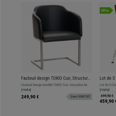
Offre
Fauteuil design TOKIO Cuir, Structure
Lot de 5
en Acier, assise rembourrée
Commodes
Fauteuil Design modèle TOKIO Cuir. Une pièce de
Lot de 5 Cha
commode, Cuir, noir
Rouge
design exclusif, parfaite pour salles, bureaux ou
[+Info]
spectaculai
[+Info]
autres espaces apportant une touche d'élégance.
salles d'att
699,90 €
249,90 €
Envoi GRATUIT
Elle se distingue par sa structure en acier
différentes 
459,90 
inoxydable et son épais rembourrage