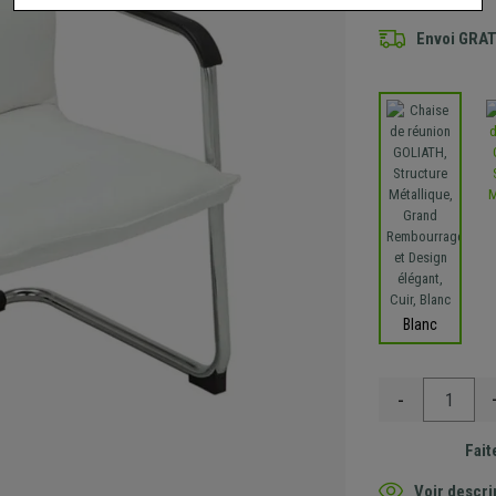
Envoi GRA
Blanc
-
Fait
Voir descri