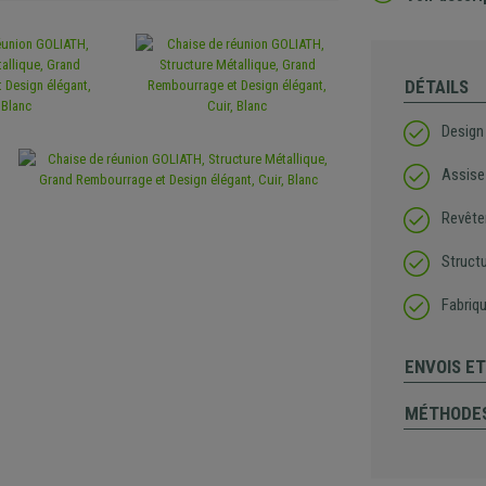
DÉTAILS
Design 
Assise
Revête
Struct
Fabriq
ENVOIS E
MÉTHODES