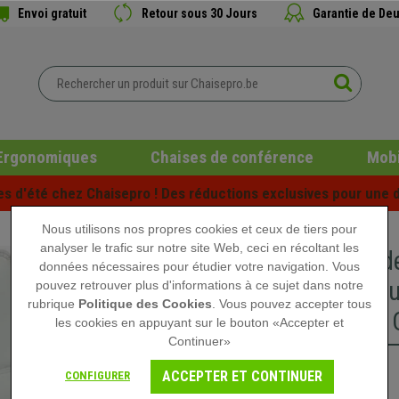
Envoi gratuit
Retour sous 30 Jours
Garantie de Deu
Ergonomiques
Chaises de conférence
Mobi
es d'été chez Chaisepro ! Des réductions exclusives pour une d
Nous utilisons nos propres cookies et ceux de tiers pour
analyser le trafic sur notre site Web, ceci en récoltant les
Chaise d
données nécessaires pour étudier votre navigation. Vous
Métalliq
pouvez retrouver plus d'informations à ce sujet dans notre
rubrique
Politique des Cookies
. Vous pouvez accepter tous
élégant, 
les cookies en appuyant sur le bouton «Accepter et
Continuer»
139,90 €
ACCEPTER ET CONTINUER
CONFIGURER