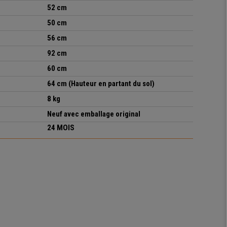
52 cm
50 cm
56 cm
92 cm
60 cm
64 cm (
Hauteur en partant du sol
)
8 kg
Neuf avec emballage original
24 MOIS