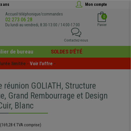
x ans
Mon compte
Accueil téléphonique/commandes
0
02 273 06 28
Du lundi au vendredi, 8:30-13:00 / 14:00-17:00
Panier
Contactez-nous
lier de bureau
SOLDES D'ÉTÉ
urée limitée - 
Voir l'offre
 -
e réunion GOLIATH, Structure
ue, Grand Rembourrage et Design
Cuir, Blanc
(169,28 € TVA comprise)