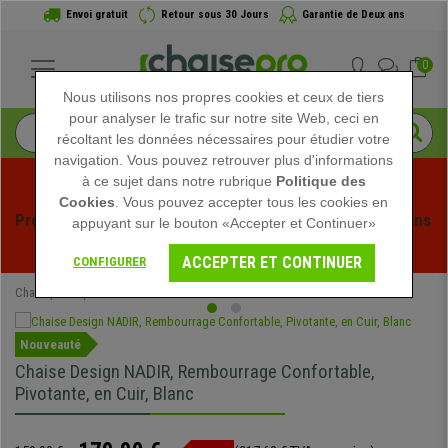
Envoi gratuit
Retour sous 30 Jours
Garantie de Deux ans
0
Nous utilisons nos propres cookies et ceux de tiers
pour analyser le trafic sur notre site Web, ceci en
récoltant les données nécessaires pour étudier votre
navigation. Vous pouvez retrouver plus d'informations
à ce sujet dans notre rubrique
Politique des
Cookies
. Vous pouvez accepter tous les cookies en
Profitez des soldes d'été chez Chaisepro ! Des réductions 
appuyant sur le bouton «Accepter et Continuer»
exclusives pour une durée limitée - 
Voir l'offre
 -
ACCEPTER ET CONTINUER
CONFIGURER
Chaisepro
Spéciaux
Nouveauté
Chaise Design NADIR, Rembourrage Confortable,
Pivotante, en Cuir, Blanc