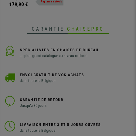
Rupture de stock
piétement rond en métal chromé.
179,90 €
Elle sera parfaite pour meubler
votre bureau !
GARANTIE
CHAISEPRO
SPÉCIALISTES EN CHAISES DE BUREAU
Le plus grand catalogue au niveau national
ENVOI GRATUIT DE VOS ACHATS
dans toute la Belgique
GARANTIE DE RETOUR
Jusqu'à 30 jours
LIVRAISON ENTRE 3 ET 5 JOURS OUVRÉS
dans toute la Belgique