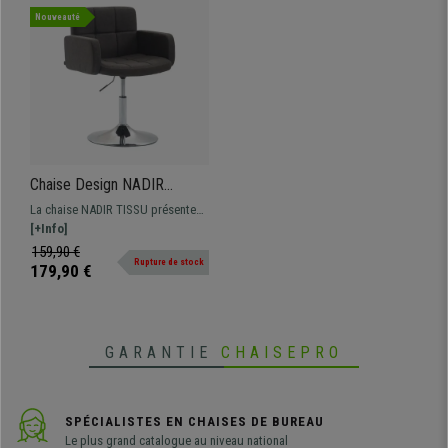
Nouveauté
Chaise Design NADIR
TISSU, Rembourrage
La chaise NADIR TISSU présente
Confortable, Pivotante, en
un design élégant et moderne, un
[+Info]
Tissu Gris Foncé
rembourrage confortable et un
159,90 €
Rupture de stock
piétement rond en métal chromé.
179,90 €
Elle sera parfaite pour meubler
votre bureau !
GARANTIE
CHAISEPRO
SPÉCIALISTES EN CHAISES DE BUREAU
Le plus grand catalogue au niveau national