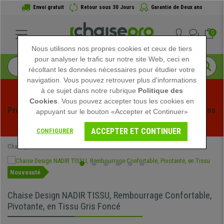
Envoi gratuit
Retour sous 30 Jours
Garantie de Deux ans
0
Nous utilisons nos propres cookies et ceux de tiers
pour analyser le trafic sur notre site Web, ceci en
récoltant les données nécessaires pour étudier votre
navigation. Vous pouvez retrouver plus d'informations
à ce sujet dans notre rubrique
Politique des
Cookies
. Vous pouvez accepter tous les cookies en
Profitez des soldes d'été chez Chaisepro ! Des réductions 
appuyant sur le bouton «Accepter et Continuer»
exclusives pour une durée limitée - 
Voir l'offre
 -
ACCEPTER ET CONTINUER
CONFIGURER
Chaisepro
Chaises de conférence
Nouveauté
Chaise Design NADIR TISSU, Rembourrage Confortable,
Pivotante, en Tissu Gris Foncé