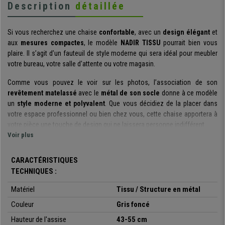
Description
détaillée
Si vous recherchez une chaise
confortable
, avec un
design élégant
et
aux
mesures compactes
, le modèle
NADIR TISSU
pourrait bien vous
plaire. Il s’agit d’un fauteuil de style moderne qui sera idéal pour meubler
votre bureau, votre salle d'attente ou votre magasin.
Comme vous pouvez le voir sur les photos, l’association de son
revêtement matelassé
avec le
métal de son socle
donne à ce modèle
un
style moderne et polyvalent
. Que vous décidiez de la placer dans
votre espace professionnel ou bien chez vous, cette chaise apportera à
votre pièce une touche de design qui ne laissera personne indifférent.
Voir plus
En plus de son
design attrayant
, cette chaise se distingue également par
le
grand confort
qu’elle offre à son utilisateur : elle présente des
CARACTÉRISTIQUES
accoudoirs intégrés au dossier
, ce qui la rend particulièrement
TECHNIQUES :
enveloppante. Il s’agit également d’un
modèle rotatif à 360°
et réglable
en hauteur grâce au levier situé sous le siège.
Matériel
Tissu / Structure en métal
Les matériaux avec lesquels cette chaise est fabriquée sont conçus pour
Couleur
Gris foncé
résister à une
utilisation prolongée
: le
piétement est en métal
Hauteur de l'assise
43-55 cm