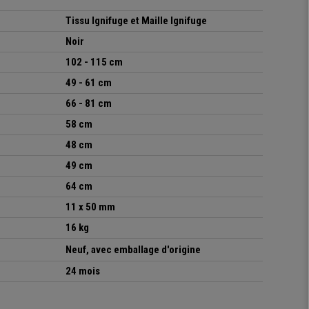
Tissu Ignifuge et Maille Ignifuge
Noir
102 - 115 cm
49 - 61 cm
66 - 81 cm
58 cm
48 cm
49 cm
64 cm
11 x 50 mm
16 kg
Neuf, avec emballage d'origine
24 mois