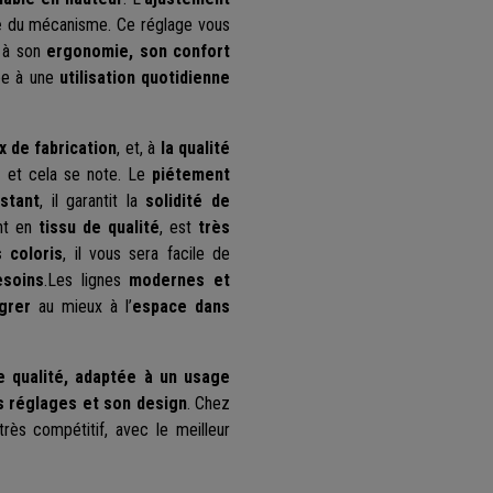
e
du mécanisme. Ce réglage vous
e à son
ergonomie, son confort
tée à une
utilisation quotidienne
x de fabrication
, et, à
la qualité
e
et cela se note. Le
piétement
istant
, il garantit la
solidité de
nt en
tissu de qualité
, est
très
s coloris
, il vous sera facile de
esoins
.Les lignes
modernes et
égrer
au mieux à l’
espace dans
 qualité, adaptée à un usage
s réglages et son design
. Chez
rès compétitif, avec le meilleur