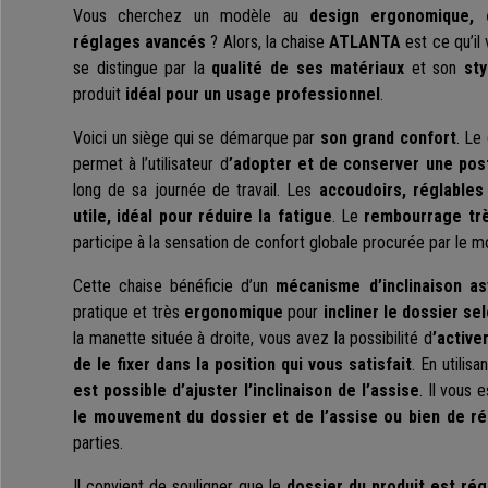
Vous cherchez un modèle au
design ergonomique, 
réglages avancés
? Alors, la chaise
ATLANTA
est ce qu’il 
se distingue par la
qualité de ses matériaux
et son
st
produit
idéal pour un usage professionnel
.
Voici un siège qui se démarque par
son grand confort
. Le
permet à l’utilisateur d
’adopter et de conserver une pos
long de sa journée de travail. Les
accoudoirs, réglables
utile, idéal pour réduire la fatigue
. Le
rembourrage trè
participe à la sensation de confort globale procurée par le m
Cette chaise bénéficie d’un
mécanisme d’inclinaison a
pratique et très
ergonomique
pour
incliner le dossier se
la manette située à droite, vous avez la possibilité d
’active
de le fixer dans la position qui vous satisfait
. En utilisa
est possible d’ajuster l’inclinaison de l’assise
. Il vous
le mouvement du dossier et de l’assise ou bien de 
parties.
Il convient de souligner que le
dossier du produit est rég