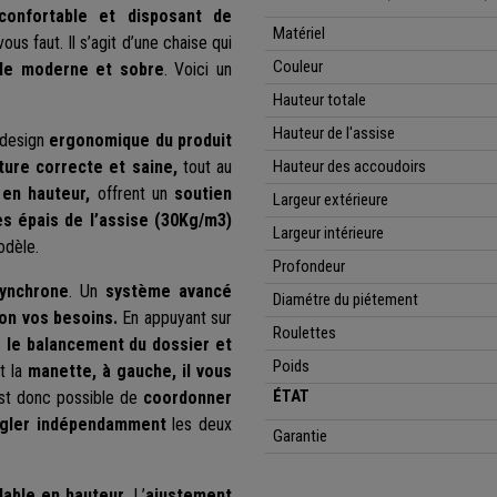
confortable et disposant de
Matériel
vous faut. Il s’agit d’une chaise qui
Couleur
yle moderne et sobre
. Voici un
Hauteur totale
Hauteur de l'assise
 design
ergonomique du produit
ture correcte et saine,
tout au
Hauteur des accoudoirs
 en hauteur,
offrent un
soutien
Largeur extérieure
s épais de l’assise (30Kg/m3)
Largeur intérieure
odèle.
Profondeur
synchrone
. Un
système avancé
Diamétre du piétement
lon vos besoins.
En appuyant sur
Roulettes
r le balancement du dossier et
Poids
nt la
manette, à gauche, il vous
ÉTAT
 est donc possible de
coordonner
régler indépendamment
les deux
Garantie
lable en hauteur
. L’
ajustement