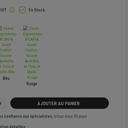
TUIT
En Stock.
Bleu
Rouge
+
AJOUTER AU PANIER
es confiance aux spécialistes
, retour sous 30 jours
ption détaillée