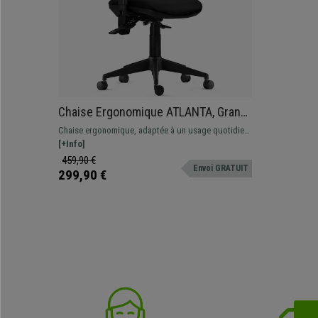
Chaise Ergonomique ATLANTA, Grand
Confort, Dossier Ajustable, en Tissu
Chaise ergonomique, adaptée à un usage quotidien.
et Maille, Noir
Design élégant et grand confort grâce au
[+Info]
rembourrage épais de l’assise. Matériaux de
459,90 €
Envoi GRATUIT
fabrication de qualité.
299,90 €