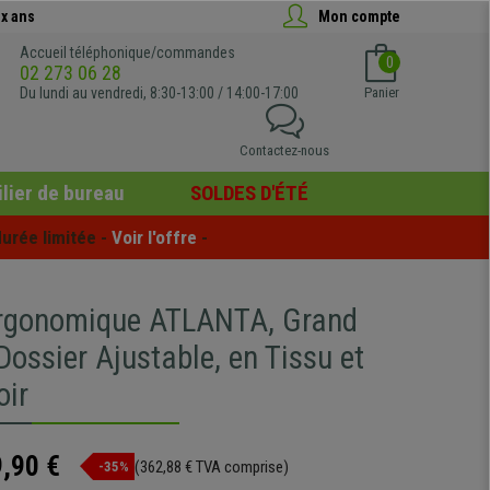
x ans
Mon compte
Accueil téléphonique/commandes
0
02 273 06 28
Du lundi au vendredi, 8:30-13:00 / 14:00-17:00
Panier
Contactez-nous
lier de bureau
SOLDES D'ÉTÉ
urée limitée - 
Voir l'offre
 -
rgonomique ATLANTA, Grand
Dossier Ajustable, en Tissu et
oir
,90 €
(362,88 € TVA comprise)
-35%