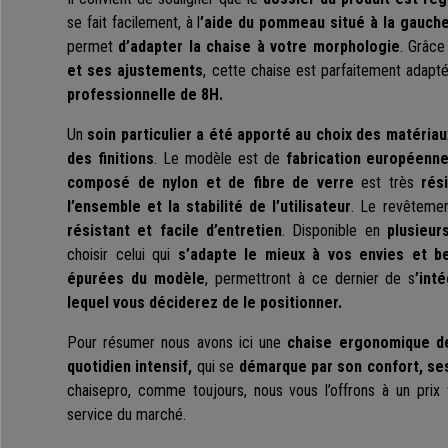
se fait facilement, à l
’aide du pommeau situé à la gauch
permet
d’adapter la chaise à votre morphologie
. Grâc
et ses ajustements
, cette chaise est parfaitement adap
professionnelle de 8H.
Un
soin particulier a été apporté au choix des matériau
des finitions
. Le modèle est de
fabrication européenn
composé de nylon et de fibre de verre
est très
rés
l’ensemble et la stabilité de l’utilisateur
. Le revêteme
résistant et facile d’entretien
. Disponible en
plusieur
choisir celui qui
s’adapte le mieux à vos envies et b
épurées du modèle
, permettront à ce dernier de s
’int
lequel vous déciderez de le positionner.
Pour résumer nous avons ici une
chaise ergonomique de
quotidien intensif,
qui se
démarque par son confort, se
chaisepro, comme toujours, nous vous l’offrons à un prix t
service du marché.