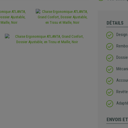
DÉTAILS
Design
Rembou
Dossie
Mécani
Accoud
Revête
Adapté
ENVOIS E