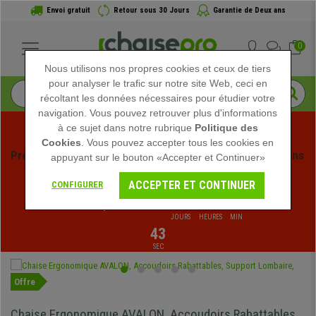
Envoi gratuit
Retour sous 30 Jours
Garantie de Deux ans
0
Nous utilisons nos propres cookies et ceux de tiers
pour analyser le trafic sur notre site Web, ceci en
récoltant les données nécessaires pour étudier votre
navigation. Vous pouvez retrouver plus d'informations
à ce sujet dans notre rubrique
Politique des
Cookies
. Vous pouvez accepter tous les cookies en
Profitez des soldes d'été chez Chaisepro ! Des réductions 
appuyant sur le bouton «Accepter et Continuer»
exclusives pour une durée limitée - 
Voir l'offre
 -
ACCEPTER ET CONTINUER
CONFIGURER
02
:
04
:
02
:
Fin de la promo dans:
JOURS
HEURES
MIN
42
SEC
Offre
Chaise Ergonomique AVALON, Accoudoirs Rabattables,