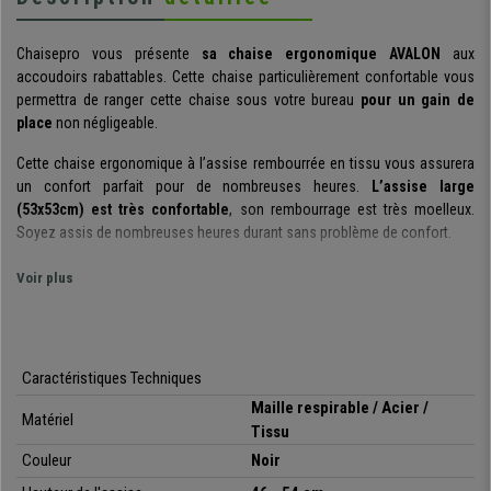
Chaisepro vous présente
sa chaise ergonomique AVALON
aux
accoudoirs rabattables. Cette chaise particulièrement confortable vous
permettra de ranger cette chaise sous votre bureau
pour un gain de
place
non négligeable.
Cette chaise ergonomique à l’assise rembourrée en tissu vous assurera
un confort parfait pour de nombreuses heures.
L’assise large
(53x53cm) est très confortable
, son rembourrage est très moelleux.
Soyez assis de nombreuses heures durant sans problème de confort.
Le dossier est en maille respirable tendue
, cette matière est
Voir plus
particulièrement confortable par temps chaud. Il s’incline grâce à
un
mécanisme de contact permanent
, vous pourrez donc passer de
l’inclinaison standard de 90º à une inclinaison plus détendue de 105º. La
rigidité de l’inclinaison pourra être réglée grâce à la molette sous l’assise.
Caractéristiques Techniques
Vous pourrez ensuite verrouiller ou déverrouiller l’inclinaison du dossier
Maille respirable / Acier /
avec une simple manipulation de la manette sous l’assise.
Matériel
Tissu
L’élément le plus pratique de cette chaise sont ses
accoudoirs
Couleur
Noir
rabattables
. Vous pouvez les rabattre verticalement vers le haut afin que