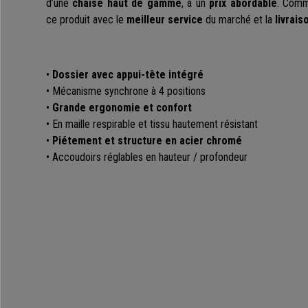
d’une
chaise haut de gamme
, à un
prix abordable
. Comm
ce produit avec le
meilleur service
du marché et la
livrais
•
Dossier avec appui-tête intégré
• Mécanisme synchrone à 4 positions
•
Grande ergonomie et confort
• En maille respirable et tissu hautement résistant
•
Piétement et structure en acier chromé
• Accoudoirs réglables en hauteur / profondeur