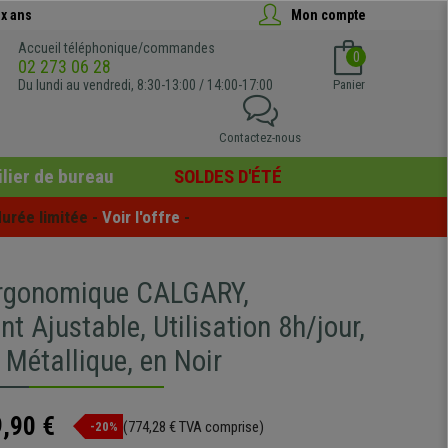
x ans
Mon compte
Accueil téléphonique/commandes
0
02 273 06 28
Du lundi au vendredi, 8:30-13:00 / 14:00-17:00
Panier
Contactez-nous
lier de bureau
SOLDES D'ÉTÉ
urée limitée - 
Voir l'offre
 -
rgonomique CALGARY,
t Ajustable, Utilisation 8h/jour,
 Métallique, en Noir
,90 €
(774,28 € TVA comprise)
-20%