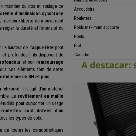
Hauteur du dossier
on maintien du dos et soulage ce
Accoudoirs
stème d’inclinaison synchrone
Roulettes
ne meilleure liberté de mouvement
Poids maximum supporté
e régler la dureté et l’intensité du
Poids
État
 : La hauteur de
l’appui-tête
peut
 et profondeur), ils disposent de
Garantie
profondeur
et son r
embourrage
Tous ces élèments font de cette
uotidienne de 8H et plus
.
er chromé
. Il s’agit d’un matériel
emble. Le
revêtement en maille
é étudiés pour supporter un usage
s
roulettes sont dotées d’un
r tous les types de sols.
 de toutes les caractéristiques