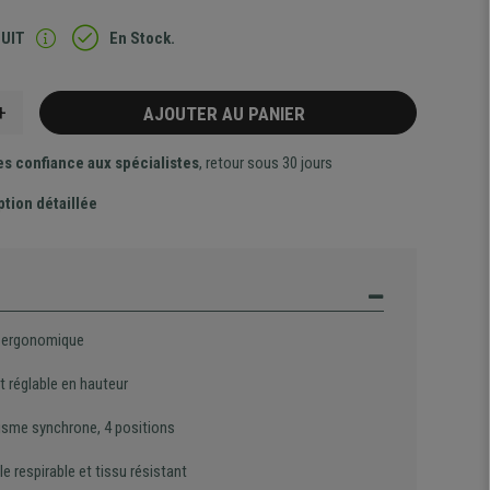
TUIT
En Stock.
+
AJOUTER AU PANIER
es confiance aux spécialistes
, retour sous 30 jours
ption détaillée
 ergonomique
t réglable en hauteur
sme synchrone, 4 positions
le respirable et tissu résistant