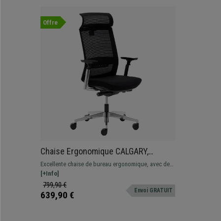
Offre
Chaise Ergonomique CALGARY,
Totalement Ajustable, Utilisation
Excellente chaise de bureau ergonomique, avec de
8h/jour, Structure Métallique, en Noir
nombreux réglages et adaptée pour une utilisation
[+Info]
intensive 8h/jour. Design et grande qualité de
799,90 €
Envoi GRATUIT
fabrication.
639,90 €