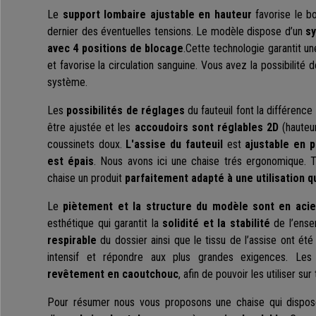
Le
support lombaire ajustable en hauteur
favorise le b
dernier des éventuelles tensions. Le modèle dispose d’un
sy
avec 4 positions de blocage
.Cette technologie garantit u
et favorise la circulation sanguine. Vous avez la possibilité d
système.
Les
possibilités de réglages
du fauteuil font la différence
être ajustée et les
accoudoirs sont réglables 2D
(hauteur
coussinets doux.
L'assise du fauteuil
est
ajustable en 
est épais
. Nous avons ici une chaise trés ergonomique. 
chaise un produit
parfaitement adapté à une utilisation q
Le
piètement et la structure du modèle sont en aci
esthétique qui garantit la
solidité et la stabilité
de l’ens
respirable
du dossier ainsi que le tissu de l’assise ont ét
intensif et répondre aux plus grandes exigences. Le
revêtement en caoutchouc
, afin de pouvoir les utiliser su
Pour résumer nous vous proposons une chaise qui dispose