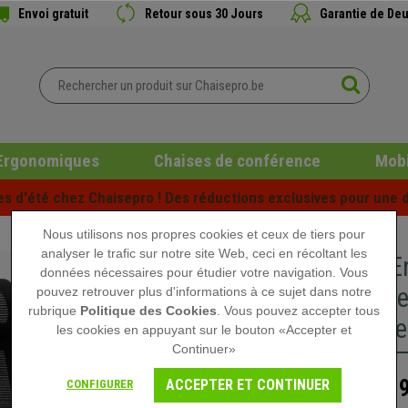
Envoi gratuit
Retour sous 30 Jours
Garantie de Deu
Ergonomiques
Chaises de conférence
Mobi
es d'été chez Chaisepro ! Des réductions exclusives pour une d
Nous utilisons nos propres cookies et ceux de tiers pour
analyser le trafic sur notre site Web, ceci en récoltant les
Chaise E
données nécessaires pour étudier votre navigation. Vous
Totalemen
pouvez retrouver plus d'informations à ce sujet dans notre
rubrique
Politique des Cookies
. Vous pouvez accepter tous
Structure
les cookies en appuyant sur le bouton «Accepter et
Continuer»
639
ACCEPTER ET CONTINUER
CONFIGURER
799,90 €