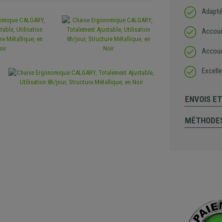
Adapté
Accoud
Accoud
Excelle
ENVOIS E
MÉTHODES