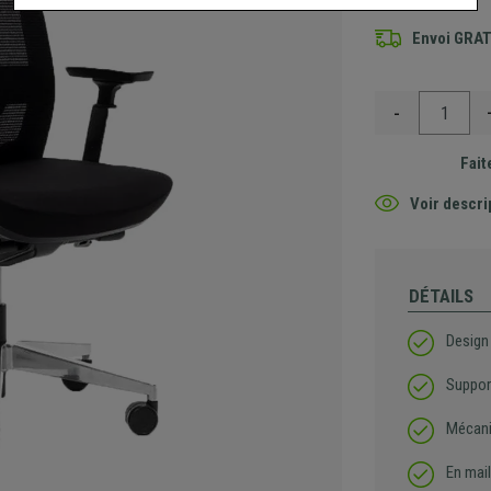
Envoi GRA
-
Fait
Voir descri
DÉTAILS
Design
Suppor
Mécani
En mail