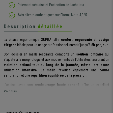
Paiement sécurisé et Protection de l'acheteur
Avis clients authentiques sur Ekomi, Note 4,9/5
Description
détaillée
La chaise ergonomique SUPRA allie
confort
,
ergonomie
et
design
élégant
, idéale pour un usage professionnel intensif jusqu’à
8h par jour
.
Son dossier en maille respirante comporte un
soutien lombaire
qui
s’ajuste à la morphologie et aux mouvements de l’utilisateur, assurant un
maintien optimal tout au long de la journée, même lors d'une
utilisation intensive.
La maille favorise également une
bonne
ventilation
et une
répartition équilibrée de la pression
.
L’assise, avec son
rembourrage haute densité
offre un excellent
confort tout en
réduisant les points de pression
. Son revêtement en
Voir plus
tissu résistant
est conçu pour un
entretien facile
.
Doté d'un mécanisme d'inclinaison basculant, ce modèle garantit un
soutien continu du corps et une
utilisation fluide
au quotidien. Par