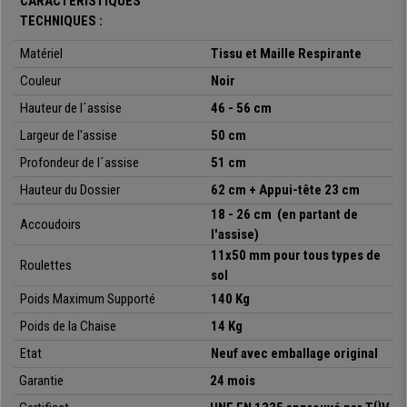
CARACTÉRISTIQUES
ailleurs, les accoudoirs sont
réglables en hauteur
afin de limiter les
TECHNIQUES :
tensions au niveau des épaules et du cou.
Matériel
Tissu et Maille Respirante
Son piètement à 5 branches assure
robustesse
et
stabilité
et est
complété par des
Couleur
roulettes adaptées à tous types de sols
Noir
. Conforme à
la norme
UNE EN 1335
, la chaise SUPRA répond aux exigences
Hauteur de l´assise
46 - 56 cm
européennes en matière d’ergonomie et de sièges de bureau. En résumé,
Largeur de l'assise
50 cm
la SUPRA est une chaise
confortable, robuste et polyvalente
,
particulièrement recommandée aux personnes de grande taille (plus de
Profondeur de l´assise
51 cm
1m80). Disponible exclusivement sur la boutique en ligne Chaisepro.
Hauteur du Dossier
62 cm + Appui-tête 23 cm
18 - 26 cm (en partant de
Accoudoirs
l'assise)
11x50 mm
pour tous types de
Roulettes
sol
Poids Maximum Supporté
140 Kg
Poids de la Chaise
14 Kg
•
Dossier ergonomique avec support lombaire
Etat
Neuf avec emballage original
• Mécanisme d’inclinaison basculant
•
Accoudoirs réglables en hauteur
Garantie
24 mois
• Piétement renforcé équipé de 5 roulettes multi-surfaces