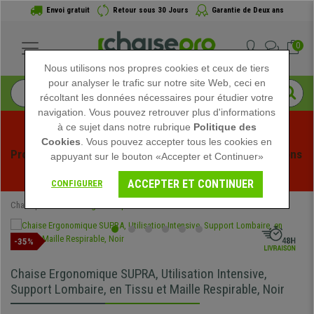
Envoi gratuit
Retour sous 30 Jours
Garantie de Deux ans
0
Nous utilisons nos propres cookies et ceux de tiers
pour analyser le trafic sur notre site Web, ceci en
récoltant les données nécessaires pour étudier votre
navigation. Vous pouvez retrouver plus d'informations
à ce sujet dans notre rubrique
Politique des
Cookies
. Vous pouvez accepter tous les cookies en
Profitez des soldes d'été chez Chaisepro ! Des réductions 
appuyant sur le bouton «Accepter et Continuer»
exclusives pour une durée limitée - 
Voir l'offre
 -
ACCEPTER ET CONTINUER
CONFIGURER
Chaisepro
Chaises Ergonomiques
-35%
Chaise Ergonomique SUPRA, Utilisation Intensive,
Support Lombaire, en Tissu et Maille Respirable, Noir