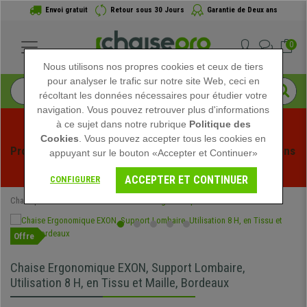
Envoi gratuit
Retour sous 30 Jours
Garantie de Deux ans
0
Nous utilisons nos propres cookies et ceux de tiers
pour analyser le trafic sur notre site Web, ceci en
récoltant les données nécessaires pour étudier votre
navigation. Vous pouvez retrouver plus d'informations
à ce sujet dans notre rubrique
Politique des
Cookies
. Vous pouvez accepter tous les cookies en
Profitez des soldes d'été chez Chaisepro ! Des réductions 
appuyant sur le bouton «Accepter et Continuer»
exclusives pour une durée limitée - 
Voir l'offre
 -
ACCEPTER ET CONTINUER
CONFIGURER
Chaisepro
Chaises de Bureau
Chaises Ergonomiques
Offre
Chaise Ergonomique EXON, Support Lombaire,
Utilisation 8 H, en Tissu et Maille, Bordeaux