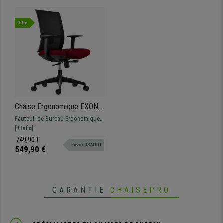
Offre
Chaise Ergonomique EXON,
Support Lombaire,
Fauteuil de Bureau Ergonomique
Utilisation 8 H, en Tissu et
trés confortable, parfaite pour une
[+Info]
Maille, Bordeaux
utilisation intensive. Support
749,90 €
Envoi GRATUIT
lombaire et accoudoirs
549,90 €
ajustables.
GARANTIE
CHAISEPRO