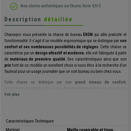
Avis clients authentiques sur Ekomi, Note 4,9/5
Description
détaillée
Chaisepro vous présente la chaise de bureau
EXON
qui allie praticité et
fonctionnalité. Il s’agit d´un modèle ergonomique qui se distingue par
son
confort et ses nombreuses possibilités de réglages
. Cette chaise se
caractérise par un
design attractif et moderne
, elle est fabriquée à partir
de
matériaux de première qualité
. Ses caractéristiques ainsi que son
prix
font de ce modèle un excellent choix si vous êtes à la recherche d’un
fauteuil pour un usage journalier que ce soit bureau ou bien chez vous.
Cette chaise se distingue par son
grand niveau de confort,
principalement garanti grâce à son
design ergonomique
qui assure une
position correcte et durable du dos. De plus, son assise confortable
Voir plus
caractérisée par son
rembourrage épais
ainsi que son
support
lombaire ajustable en hauteur
assurent à l´utilisateur un confort
optimal.
Caracteristiques Techniques
Ce modèle se distingue par des
accoudoirs ajustables en hauteur
, qui
Matériel
Maille respirable et tissu
permettent à son utilisateur de les positionner dans la position souhaitée.