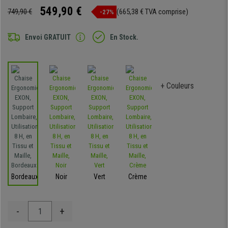
549,90 €
749,90 €
(665,38 € TVA comprise)
-27%
Envoi GRATUIT
En Stock.
+ Couleurs
Bordeaux
Noir
Vert
Crème
-
+