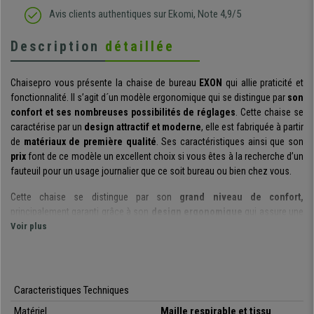
Avis clients authentiques sur Ekomi, Note 4,9/5
Description
détaillée
Chaisepro vous présente la chaise de bureau
EXON
qui allie praticité et
fonctionnalité. Il s’agit d´un modèle ergonomique qui se distingue par
son
confort et ses nombreuses possibilités de réglages
. Cette chaise se
caractérise par un
design attractif et moderne
, elle est fabriquée à partir
de
matériaux de première qualité
. Ses caractéristiques ainsi que son
prix
font de ce modèle un excellent choix si vous êtes à la recherche d’un
fauteuil pour un usage journalier que ce soit bureau ou bien chez vous.
Cette chaise se distingue par son
grand niveau de confort,
principalement garanti grâce à son
design ergonomique
qui assure une
position correcte et durable du dos. De plus, son assise confortable
Voir plus
caractérisée par son
rembourrage épais
ainsi que son
support
lombaire ajustable en hauteur
assurent à l´utilisateur un confort
optimal.
Caracteristiques Techniques
Ce modèle se distingue par des
accoudoirs ajustables en hauteur
, qui
Matériel
Maille respirable et tissu
permettent à son utilisateur de les positionner dans la position souhaitée.