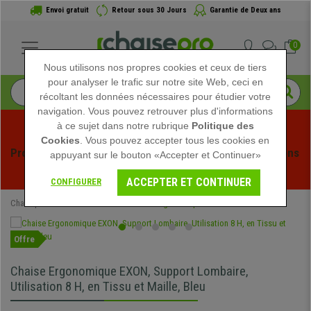
Envoi gratuit
Retour sous 30 Jours
Garantie de Deux ans
0
Nous utilisons nos propres cookies et ceux de tiers
pour analyser le trafic sur notre site Web, ceci en
récoltant les données nécessaires pour étudier votre
navigation. Vous pouvez retrouver plus d'informations
à ce sujet dans notre rubrique
Politique des
Cookies
. Vous pouvez accepter tous les cookies en
Profitez des soldes d'été chez Chaisepro ! Des réductions 
appuyant sur le bouton «Accepter et Continuer»
exclusives pour une durée limitée - 
Voir l'offre
 -
ACCEPTER ET CONTINUER
CONFIGURER
Chaisepro
Chaises de Bureau
Chaises Ergonomiques
Offre
Chaise Ergonomique EXON, Support Lombaire,
Utilisation 8 H, en Tissu et Maille, Bleu