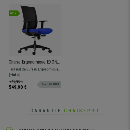
Offre
Chaise Ergonomique EXON,
Support Lombaire,
Fauteuil de Bureau Ergonomique
Utilisation 8 H, en Tissu et
trés confortable, parfaite pour une
[+Info]
Maille, Bleu
utilisation intensive. Support
749,90 €
Envoi GRATUIT
lombaire et accoudoirs
549,90 €
ajustables.
GARANTIE
CHAISEPRO