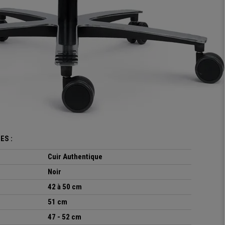
ES :
Cuir Authentique
Noir
42 à 50 cm
51 cm
47 - 52 cm