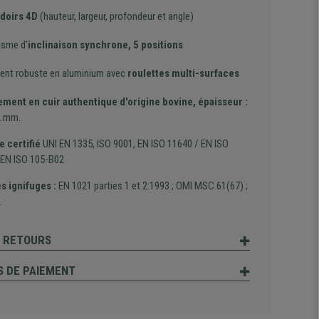
doirs 4D
(hauteur, largeur, profondeur et angle)
sme d'
inclinaison synchrone, 5 positions
ent robuste en aluminium avec
roulettes multi-surfaces
ment en cuir authentique d'origine bovine, épaisseur :
2 mm.
 certifié
UNI EN 1335, ISO 9001, EN ISO 11640 / EN ISO
 EN ISO 105-B02
 ignifuges :
EN 1021 parties 1 et 2:1993 ; OMI MSC.61(67) ;
2
T RETOURS
 DE PAIEMENT