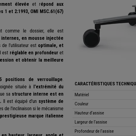
ement élevée
et r
épond aux
es 1 et 2:1993, OMI MSC.61(67)
ut comme le dossier, elle est
 internes, en mousse injectée
 de l’utilisateur est
optimale, et
Il est
réglable en profondeur
et
ession et obtenir la meilleure
5 positions de verrouillage
.
CARACTÉRISTIQUES TECHNIQU
poignée située à
l'extrémité du
que sa
structure interne est en
Matériel
.
Il est équipé d'un
système de
Couleur
de l'inclinaison si le mécanisme
Hauteur d’assise
a
prestigieuse marque italienne
Largeur de l'assise
Profondeur de l'assise
-
en hauteur, largeur, angle et