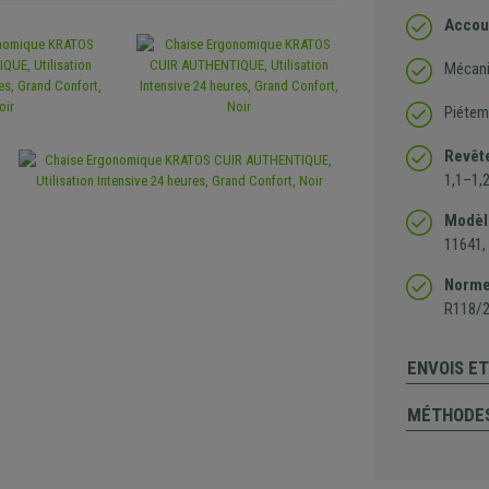
Accou
Mécani
Piétem
Revête
1,1–1,
Modèle
11641,
Normes
R118/
ENVOIS E
MÉTHODES