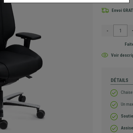
Envoi GRA
-
Fait
Voir descri
DÉTAILS
Chaise 
Un ma
Souti
Assise