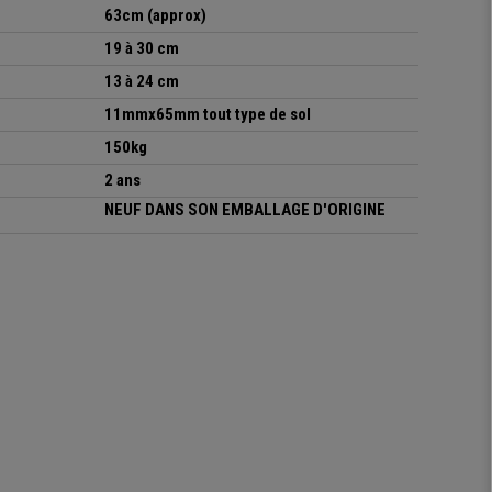
63cm (approx)
19 à 30 cm
13 à 24 cm
11mmx65mm tout type de sol
150kg
2 ans
NEUF DANS SON EMBALLAGE D'ORIGINE