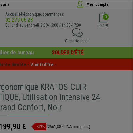
x ans
Mon compte
Accueil téléphonique/commandes
0
02 273 06 28
Du lundi au vendredi, 8:30-13:00 / 14:00-17:00
Panier
Contactez-nous
lier de bureau
SOLDES D'ÉTÉ
urée limitée - 
Voir l'offre
 -
Ergonomique KRATOS CUIR
QUE, Utilisation Intensive 24
rand Confort, Noir
199,90 €
(2661,88 € TVA comprise)
-27%