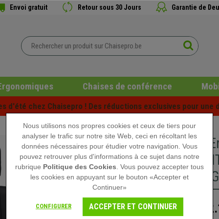
Envoi gratuit
Retour sous 30 Jours
Garantie de Deu
Ergonomiques
Chaises de conférence
Mobi
es d'été chez Chaisepro ! Des réductions exclusives pour une d
Nous utilisons nos propres cookies et ceux de tiers pour
analyser le trafic sur notre site Web, ceci en récoltant les
Chaise 
données nécessaires pour étudier votre navigation. Vous
AUTHENTI
pouvez retrouver plus d'informations à ce sujet dans notre
rubrique
Politique des Cookies
. Vous pouvez accepter tous
heures, G
les cookies en appuyant sur le bouton «Accepter et
Continuer»
2.
ACCEPTER ET CONTINUER
CONFIGURER
3.009,90 €