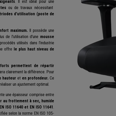
xigeants
. Il est idéal pour une
ntes
ou de travaux nécessitant
riodes d'utilisation (poste de
onfort maximum.
Il possède une
s de l'utilisation d'une
mousse
procédés utilisés dans l'industrie
ue offre
le plus haut niveau de
forts permettent de répartir
era clairement la différence. Pour
n hauteur
et
en profondeur.
Ce
 réaliser un ajustement optimal.
te une épaisseur comprise entre
ur au frottement
à sec, humide
 EN ISO 11640 et EN ISO 11641
.
ifiée selon la norme EN ISO 105-