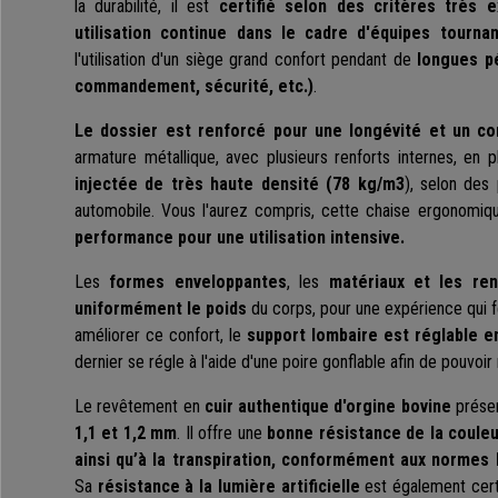
la durabilité, il est
certifié selon des critères très e
utilisation continue dans le cadre d'équipes tourna
l'utilisation d'un siège grand confort pendant de
longues pé
commandement, sécurité, etc.)
.
Le dossier est renforcé pour une longévité et un c
armature métallique, avec plusieurs renforts internes, en plu
injectée de très haute densité (78 kg/m3
), selon des 
automobile. Vous l'aurez compris, cette chaise ergonomiq
performance pour une utilisation intensive.
Les
formes enveloppantes
, les
matériaux et les ren
uniformément le poids
du corps, pour une expérience qui f
améliorer ce confort, le
support
lombaire est réglable e
dernier se régle à l'aide d'une poire gonflable afin de pouvoir
Le revêtement en
cuir authentique d'orgine bovine
présen
1,1 et 1,2 mm
. Il offre une
bonne résistance de la coule
ainsi qu’à la transpiration, conformément aux normes
Sa
résistance à la lumière artificielle
est également cert