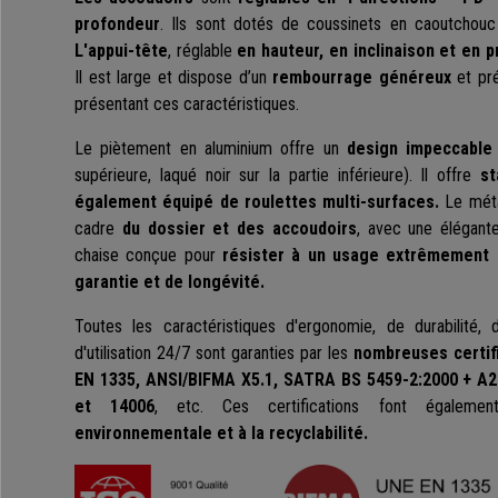
profondeur
. Ils sont dotés de coussinets en caoutchouc 
L'appui-tête
, réglable
en hauteur, en inclinaison et en 
Il est large et dispose d’un
rembourrage généreux
et pré
présentant ces caractéristiques.
Le piètement en aluminium offre un
design impeccable 
supérieure, laqué noir sur la partie inférieure). Il offre
st
également équipé de roulettes multi-surfaces.
Le méta
cadre
du dossier et des accoudoirs
, avec une élégante 
chaise conçue pour
résister à un usage extrêmement 
garantie et de longévité.
Toutes les caractéristiques d'ergonomie, de durabilité, 
d'utilisation 24/7 sont garanties par les
nombreuses certifi
EN 1335, ANSI/BIFMA X5.1, SATRA BS 5459-2:2000 + A2
et 14006
, etc. Ces certifications font égalem
environnementale et à la recyclabilité.