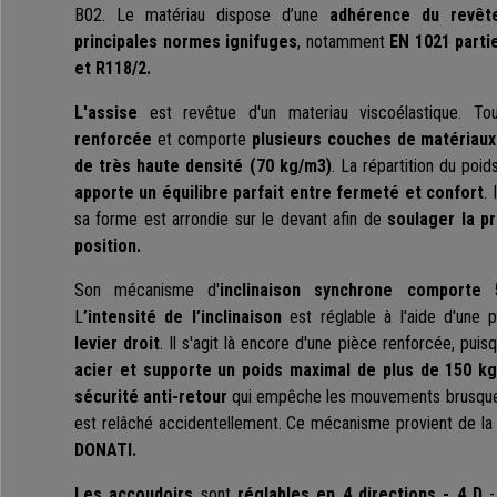
B02. Le matériau dispose d’une
adhérence du revêt
principales normes ignifuges
, notamment
EN 1021 parti
et R118/2.
L'assise
est revêtue d'un materiau viscoélastique. To
renforcée
et comporte
plusieurs
couches de matériaux
de très haute densité (70 kg/m3)
. La répartition du poids
apporte un équilibre parfait entre fermeté et confort
. 
sa forme est arrondie sur le devant afin de
soulager la pr
position.
Son mécanisme d'
inclinaison synchrone comporte 
L
’intensité de l’inclinaison
est réglable à l'aide d'une 
levier droit
. Il s'agit là encore d'une pièce renforcée, puis
acier et supporte un poids maximal de plus de 150 kg
sécurité anti-retour
qui empêche les mouvements brusques 
est relâché accidentellement. Ce mécanisme provient de l
DONATI.
Les accoudoirs
sont
réglables en 4 directions - 4 D