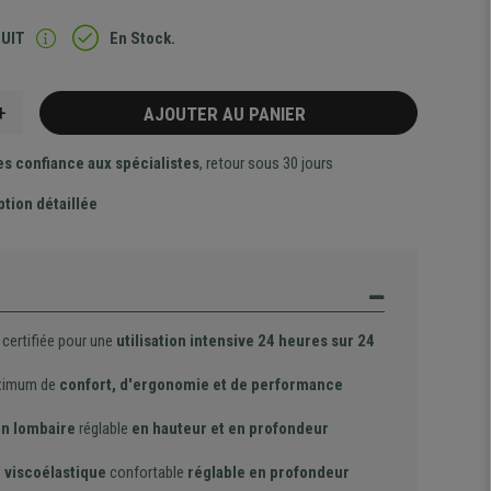
TUIT
En Stock.
+
AJOUTER AU PANIER
es confiance aux spécialistes
, retour sous 30 jours
ption détaillée
certifiée pour une
utilisation intensive 24 heures sur 24
ximum de
confort, d'ergonomie et de performance
en lombaire
réglable
en hauteur et en profondeur
 viscoélastique
confortable
réglable en profondeur