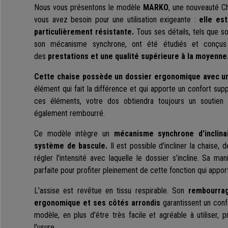
Nous vous présentons le modèle
MARKO
, une nouveauté C
vous avez besoin pour une utilisation exigeante :
elle es
particulièrement résistante.
Tous ses détails, tels que s
son mécanisme synchrone, ont été étudiés et conçus 
des
prestations et une qualité supérieure à la moyenne
Cette chaise possède un dossier ergonomique avec u
élément qui fait la différence et qui apporte un confort su
ces éléments, votre dos obtiendra toujours un soutien 
également rembourré.
Ce modèle intègre un
mécanisme synchrone d'inclina
système de bascule.
Il est possible d'incliner la chaise, 
régler l'intensité avec laquelle le dossier s’incline. Sa man
parfaite pour profiter pleinement de cette fonction qui appo
L'assise est revêtue en tissu respirable. Son
rembourra
ergonomique et ses côtés arrondis
garantissent un confo
modèle, en plus d’être très facile et agréable à utiliser,
l'usure.