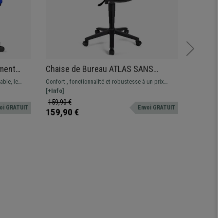
ement
Chaise de Bureau ATLAS SANS
Banc sa
ables,
ACCOUDOIRS CUIR, Dossier Ajustable,
Structu
ble, le
Confort , fonctionnalité et robustesse à un prix
Banc pour
Bleu
Grand Rembourrage, Noir
essionnelle
imbattable. Ce magnifique modèle offre des
[+Info]
en métal. 
[+Info]
 confort
prestations excellentes au quotidien, différentes
rembourra
159,90 €
599,90 
oi GRATUIT
Envoi GRATUIT
couleurs disponibles
plusieurs
159,90 €
399,90