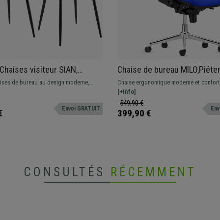
 Chaises visiteur SIAN,
Chaise de bureau MILO,Piét
 et Confort, Pieds
métallique, Accoudoirs Ajust
aises de bureau au design moderne,
Chaise ergonomique moderne et conforta
ues, en Velours Gris
Support Lombaire, en Tissu, 
 et confortable. Rembourrées de velours
modèle parfait pour une utilisation prof
[+Info]
les au toucher et dotées d'une finition
étant donné sa grande résistance et son
549,90 €
Envoi GRATUIT
Env
€
399,90 €
CONSULTÉS
RÉCEMMENT