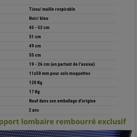
Tissu/ maille respirable
Noir/ bleu
45 - 52 cm
51 cm
49 cm
55 cm
19 - 26 cm
(en partant de l'assise)
11x50 mm pour sols moquettes
120 Kg
17 Kg
Neuf dans son emballage d'origine
2 ans