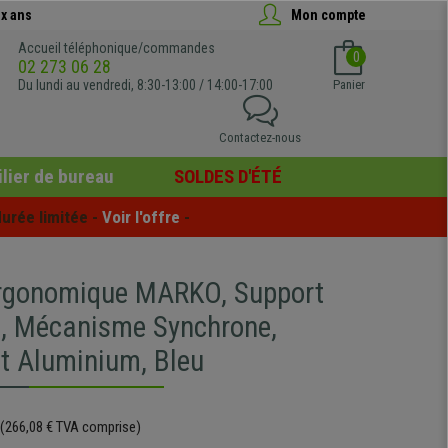
x ans
Mon compte
Accueil téléphonique/commandes
0
02 273 06 28
Du lundi au vendredi, 8:30-13:00 / 14:00-17:00
Panier
Contactez-nous
lier de bureau
SOLDES D'ÉTÉ
urée limitée - 
Voir l'offre
 -
rgonomique MARKO, Support
, Mécanisme Synchrone,
t Aluminium, Bleu
(266,08 € TVA comprise)