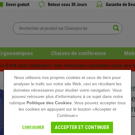
Envoi gratuit
Retour sous 30 Jours
Garantie de Deu
Ergonomiques
Chaises de conférence
Mobi
es d'été chez Chaisepro ! Des réductions exclusives pour une d
Nous utilisons nos propres cookies et ceux de tiers pour
analyser le trafic sur notre site Web, ceci en récoltant les
Chaise e
données nécessaires pour étudier votre navigation. Vous
Lombaire
pouvez retrouver plus d'informations à ce sujet dans notre
rubrique
Politique des Cookies
. Vous pouvez accepter tous
Piétemen
les cookies en appuyant sur le bouton «Accepter et
Continuer»
219,90 €
ACCEPTER ET CONTINUER
CONFIGURER