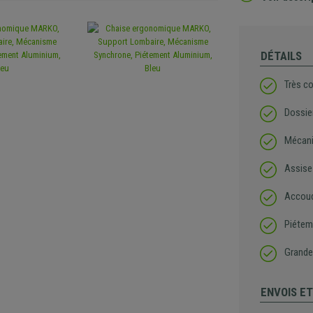
DÉTAILS
Très co
Dossie
Mécani
Assise
Accoud
Piétem
Grande 
ENVOIS E