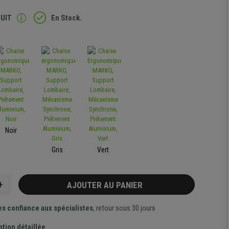
TUIT
En Stock.
Noir
Gris
Vert
+
AJOUTER AU PANIER
es confiance aux spécialistes
, retour sous 30 jours
ption détaillée