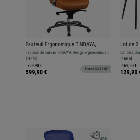
Fauteuil Ergonomique TINDAYA,
Lot de 2
Design Exclusif, Revêtement, en Cuir
Elégance
Fauteuil de bureau TINDAYA. Design ergonomique et
Lot de 2 ch
authentique, Marron Clair
métalliq
très élégant avec des coutures apparentes.
[+Info]
fonctionnel
[+Info]
Fabriqué avec des matériaux de première qualité et
doux, agréab
799,90 €
169,90 €
Envoi GRATUIT
revêtement en cuir véritable.
élégante.
599,90 €
129,90 