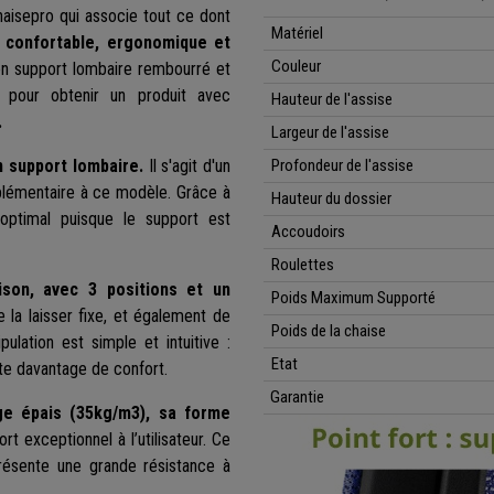
haisepro qui associe tout ce dont
Matériel
t confortable, ergonomique et
Couleur
on support lombaire rembourré et
pour obtenir un produit avec
Hauteur de l'assise
.
Largeur de l'assise
n support lombaire.
Il s'agit d'un
Profondeur de l'assise
pplémentaire à ce modèle. Grâce à
Hauteur du dossier
optimal puisque le support est
Accoudoirs
Roulettes
ison, avec 3 positions et un
Poids Maximum Supporté
de la laisser fixe, et également de
Poids de la chaise
ipulation est simple et intuitive :
Etat
rte davantage de confort.
Garantie
ge épais
(35kg/m3)
, sa forme
rt exceptionnel à l’utilisateur. Ce
 présente une grande résistance à