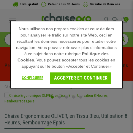
Envoi gratuit
Retour sous 30 Jours
Garantie de Deux ans
0
Nous utilisons nos propres cookies et ceux de tiers
pour analyser le trafic sur notre site Web, ceci en
récoltant les données nécessaires pour étudier votre
navigation. Vous pouvez retrouver plus d'informations
à ce sujet dans notre rubrique
Politique des
Cookies
. Vous pouvez accepter tous les cookies en
Profitez des soldes d'été chez Chaisepro ! Des réductions 
appuyant sur le bouton «Accepter et Continuer»
exclusives pour une durée limitée - 
Voir l'offre
 -
ACCEPTER ET CONTINUER
CONFIGURER
Chaisepro
Chaises de Bureau
Chaises Ergonomiques
Chaise Ergonomique OLIVER, en Tissu Bleu, Utilisation 8
Heures, Rembourrage Epais