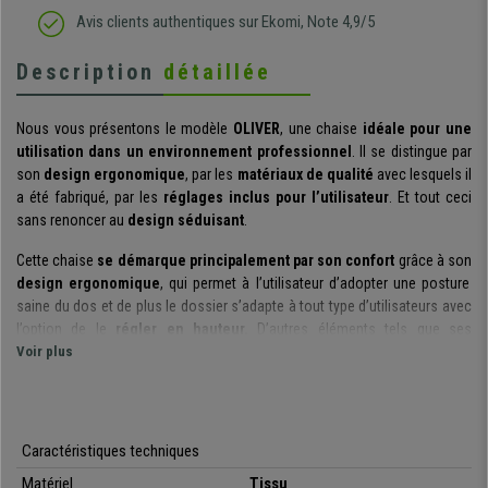
Avis clients authentiques sur Ekomi, Note 4,9/5
Description
détaillée
Nous vous présentons le modèle
OLIVER
, une chaise
idéale pour une
utilisation dans un environnement professionnel
. Il se distingue par
son
design ergonomique
, par les
matériaux de qualité
avec lesquels il
a été fabriqué, par les
réglages inclus pour l’utilisateur
. Et tout ceci
sans renoncer au
design séduisant
.
Cette chaise
se démarque principalement par son confort
grâce à son
design ergonomique
, qui permet à l’utilisateur d’adopter une posture
saine du dos et de plus le dossier s’adapte à tout type d’utilisateurs avec
l’option de le
régler en hauteur.
D’autres éléments tels que ses
accoudoirs ajustables en hauteur
Voir plus
permettent à l’utilisateur de se sentir
à l’aise.
Le
rembourrage épais de l’assise et du dossier
apporte un grand
confort. La haute densité de la mousse confère à l’utilisateur un confort
Caractéristiques techniques
hors du commun. En effet la
densité de la mousse l’assise est de
Matériel
Tissu
40kg/m3
et
celle du dossier de 30 kg/m3
. Soulignons également son