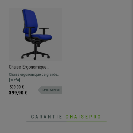
Chaise Ergonomique
OLIVER, en Tissu Bleu,
Chaise ergonomique de grande
Utilisation 8 Heures,
qualité et confort. Modèle adapté
[+Info]
Rembourrage Epais
pour une utilisation
599,90 €
Envoi GRATUIT
professionnelle, fabriqué avec des
399,90 €
matériaux de grande qualité.
GARANTIE
CHAISEPRO