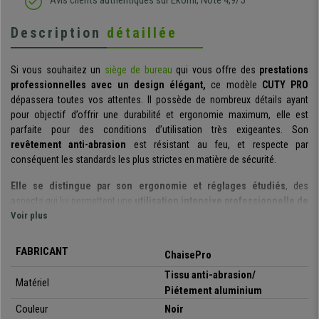
Avis clients authentiques sur Ekomi, Note 4,9/5
Description
détaillée
Si vous souhaitez un
siège de bureau
qui vous offre des
prestations
professionnelles avec un design élégant,
ce modèle
CUTY PRO
dépassera toutes vos attentes. Il possède de nombreux détails ayant
pour objectif d’offrir une durabilité et ergonomie maximum, elle est
parfaite pour des conditions d’utilisation très exigeantes. Son
revêtement anti-abrasion
est résistant au feu, et respecte par
conséquent les standards les plus strictes en matière de sécurité.
Elle se distingue par son ergonomie et réglages étudiés
, des
aspects qui lui permettent une
utilisation intensive professionnelle de
8 heures par jour
Voir plus
ou plus.
Son dossier possède une
forme ergonomique, un grand
FABRICANT
ChaisePro
rembourrage et un appui-tête large
. La couture centrale présente une
fente permettant aux vertèbres de rester correctement positionnées. Le
Tissu anti-abrasion/
Matériel
résultat est un niveau de confort élevé et la prévention de lésions ou
Piétement aluminium
fatigue.
Couleur
Noir