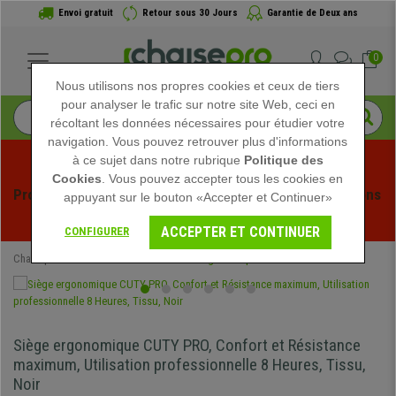
Envoi gratuit
Retour sous 30 Jours
Garantie de Deux ans
0
Nous utilisons nos propres cookies et ceux de tiers
pour analyser le trafic sur notre site Web, ceci en
récoltant les données nécessaires pour étudier votre
navigation. Vous pouvez retrouver plus d'informations
à ce sujet dans notre rubrique
Politique des
Cookies
. Vous pouvez accepter tous les cookies en
Profitez des soldes d'été chez Chaisepro ! Des réductions 
appuyant sur le bouton «Accepter et Continuer»
exclusives pour une durée limitée - 
Voir l'offre
 -
ACCEPTER ET CONTINUER
CONFIGURER
Chaisepro
Chaises de Bureau
Chaises Ergonomiques
Siège ergonomique CUTY PRO, Confort et Résistance
maximum, Utilisation professionnelle 8 Heures, Tissu,
Noir