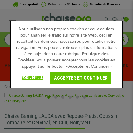
Envoi gratuit
Retour sous 30 Jours
Garantie de Deux ans
0
Nous utilisons nos propres cookies et ceux de tiers
pour analyser le trafic sur notre site Web, ceci en
récoltant les données nécessaires pour étudier votre
navigation. Vous pouvez retrouver plus d'informations
à ce sujet dans notre rubrique
Politique des
Cookies
. Vous pouvez accepter tous les cookies en
Profitez des soldes d'été chez Chaisepro ! Des réductions 
appuyant sur le bouton «Accepter et Continuer»
exclusives pour une durée limitée - 
Voir l'offre
 -
ACCEPTER ET CONTINUER
CONFIGURER
Chaisepro
Chaises de Bureau
Fauteuils de Bureau
Chaise Gaming LAUDA avec Repose-Pieds, Coussin
Lombaire et Cervical, en Cuir, Noir/Vert