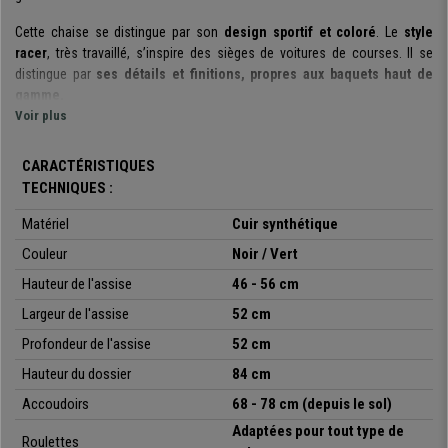
Cette chaise se distingue par son
design sportif et coloré
. Le
style
racer
, très travaillé, s’inspire des sièges de voitures de courses. Il se
distingue par
ses détails et finitions, propres aux baquets haut de
gamme.
Voir plus
En plus du design, ce fauteuil se démarque par son
niveau de confort
supérieur
. Son
dossier et son assise
, aux
formes ergonomiques
,
CARACTÉRISTIQUES
vous permettent d’adopter et de conserver une posture correcte.
Le
TECHNIQUES :
rembourrage épais
, associé aux
coussins lombaire et cervicale
garantissent le confort du fauteuil.
Matériel
Cuir synthétique
Il convient de souligner que le
Couleur
dossier de la chaise et l’appui-tête
Noir / Vert
intégré
sont suffisamment haut pour que la totalité de votre tête soit
Hauteur de l'assise
46 - 56 cm
couverte. Le
repose-pieds extensible
est un élément qui ne doit pas
Largeur de l'assise
52 cm
être oublié, il vous est possible de l’utiliser, à votre guise. Ce dernier,
associé au
dossier inclinable
, vous permet d’adopter, quand vous
Profondeur de l'assise
52 cm
souhaitez, une position relax. Toutes ces caractéristiques font de ce
Hauteur du dossier
84 cm
siège un produit
adapté à une utilisation quotidienne intensive
.
Accoudoirs
68 - 78 cm (depuis le sol)
Les
matériaux de fabrication
sont de
première qualité
. Le
piétement
Adaptées pour tout type de
est conçu pour supporter un poids allant
jusqu’à 120 kg
, il garantit la
Roulettes